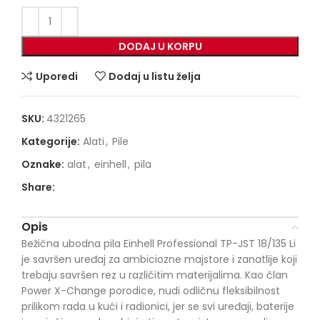
DODAJ U KORPU
Uporedi
Dodaj u listu želja
SKU:
4321265
Kategorije:
Alati
,
Pile
Oznake:
alat
,
einhell
,
pila
Share:
Opis
Bežična ubodna pila Einhell Professional TP-JST 18/135 Li
je savršen uređaj za ambiciozne majstore i zanatlije koji
trebaju savršen rez u različitim materijalima. Kao član
Power X-Change porodice, nudi odličnu fleksibilnost
prilikom rada u kući i radionici, jer se svi uređaji, baterije