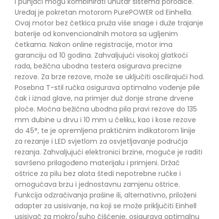
i punjači mogu kombinirati unutar sistema porodice.
Uređaj je pokretan motorom PurePOWER od Einhella.
Ovaj motor bez četkica pruža više snage i duže trajanje
baterije od konvencionalnih motora sa ugljenim
četkama. Nakon online registracije, motor ima
garanciju od 10 godina. Zahvaljujući visokoj glatkoći
rada, bežična ubodna testera osigurava precizne
rezove. Za brze rezove, može se uključiti oscilirajući hod.
Posebna T-stil ručka osigurava optimalno vođenje pile
čak i iznad glave, na primjer duž donje strane drvene
ploče. Moćna bežična ubodna pila pravi rezove do 135
mm dubine u drvu i 10 mm u čeliku, kao i kose rezove
do 45°, te je opremljena praktičnim indikatorom linije
za rezanje i LED svjetlom za osvjetljavanje područja
rezanja. Zahvaljujući elektronici brzine, moguće je raditi
savršeno prilagođeno materijalu i primjeni. Držač
oštrice za pilu bez alata štedi nepotrebne ručke i
omogućava brzu i jednostavnu zamjenu oštrice.
Funkcija odzračivanja prašine ili, alternativno, priloženi
adapter za usisivanje, na koji se može priključiti Einhell
usisivač za mokro/suho čišćenje, osigurava optimalnu