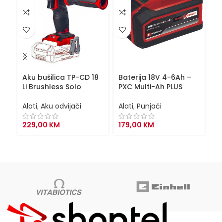
Aku bušilica TP-CD 18
Baterija 18V 4-6Ah –
Ba
Li Brushless Solo
PXC Multi-Ah PLUS
P
Alati
,
Aku odvijači
Alati
,
Punjači
Al
229,00
KM
179,00
KM
8