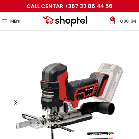
CALL CENTAR +387 33 86 44 56
0
MENI
0,00
KM