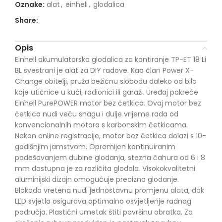
Oznake:
alat
,
einhell
,
glodalica
Share:
Opis
Einhell akumulatorska glodalica za kantiranje TP-ET 18 Li
BL svestrani je alat za DIY radove. Kao član Power X-
Change obitelji, pruža bežičnu slobodu daleko od bilo
koje utičnice u kući, radionici ili garaži. Uređaj pokreće
Einhell PurePOWER motor bez četkica. Ovaj motor bez
četkica nudi veću snagu i dulje vrijeme rada od
konvencionalnih motora s karbonskim četkicama.
Nakon online registracije, motor bez četkica dolazi s 10-
godišnjim jamstvom. Opremljen kontinuiranim
podešavanjem dubine glodanja, stezna čahura od 6 i 8
mm dostupna je za različita glodala. Visokokvalitetni
aluminijski dizajn omogućuje precizno glodanje.
Blokada vretena nudi jednostavnu promjenu alata, dok
LED svjetlo osigurava optimalno osvjetljenje radnog
područja. Plastični umetak štiti površinu obratka. Za