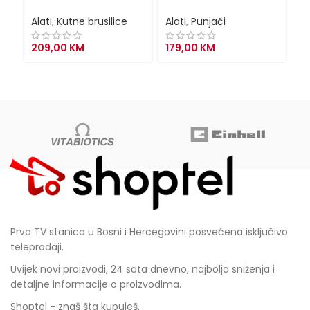
2
s
Alati
,
Kutne brusilice
Alati
,
Punjači
Al
209,00
KM
179,00
KM
6
Prva TV stanica u Bosni i Hercegovini posvećena isključivo
teleprodaji.
Uvijek novi proizvodi, 24 sata dnevno, najbolja sniženja i
detaljne informacije o proizvodima.
Shoptel - znaš šta kupuješ.