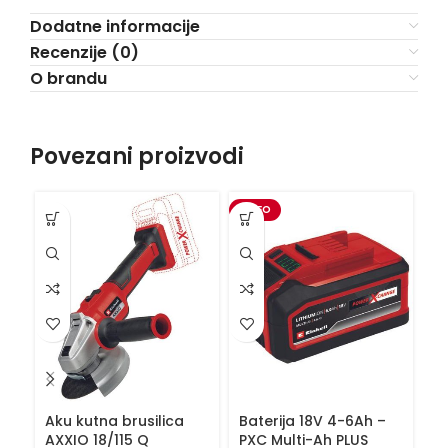
Dodatne informacije
Recenzije (0)
O brandu
Povezani proizvodi
VIDEO
VI
Aku kutna brusilica
Baterija 18V 4-6Ah –
Ba
AXXIO 18/115 Q
PXC Multi-Ah PLUS