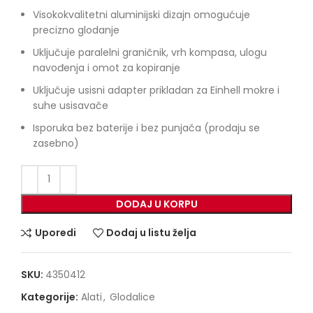
Visokokvalitetni aluminijski dizajn omogućuje
precizno glodanje
Uključuje paralelni graničnik, vrh kompasa, ulogu
navođenja i omot za kopiranje
Uključuje usisni adapter prikladan za Einhell mokre i
suhe usisavače
Isporuka bez baterije i bez punjača (prodaju se
zasebno)
DODAJ U KORPU
Uporedi
Dodaj u listu želja
SKU:
4350412
Kategorije:
Alati
,
Glodalice