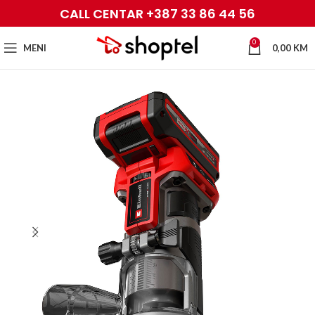
CALL CENTAR +387 33 86 44 56
0
MENI
0,00
KM