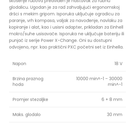
skošenje rubova predviđen je nastavak za rubnu
glodalicu. Ugodan je za rad zahvaljujući ergonomskoj
dršci s mekim gripom. Isporuka uključuje ogradicu za
paranje, vrh kompasa, valjak za navođenje, navlaku za
kopiranje i alat, kao i usisni adapter, prikladan za Einhell
mokro/suhe usisavače. Isporuka ne uključuje bateriju ili
punjač iz serije Power X-Change. Oni su dostupni
odvojeno, npr. kao praktični PXC početni set iz Einhella.
Napon
18 V
Brzina praznog
10000 min^-1 – 30000
hoda
min^-1
Promjer stezaljke
6 + 8 mm
Maks. glodalo
30 mm