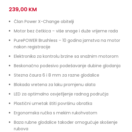
239,00
KM
Član Power X-Change obitelji
Motor bez četkica – više snage i duže vrijeme rada
PurePOWER Brushless – 10 godina jamstva na motor
nakon registracije
Elektronika za kontrolu brzine sa snažnim motorom
Beskonačno podesivo podešavanje dubine glodanja
Stezna čaura 6 i 8 mm za razne glodalice
Blokada vretena za laku promjenu alata
LED za optimalno osvjetljenje radnog područja
Plastični umetak štiti površinu obratka
Ergonomska ručka s mekim rukohvatom
Baza rubne glodalice također omogućuje skošenje
rubova