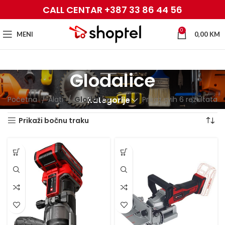
CALL CENTAR +387 33 86 44 56
0
MENI
0,00
KM
Glodalice
Početna
Alati
Glodalice
Prikaz svih 6 rezultata
Kategorije
Prikaži bočnu traku