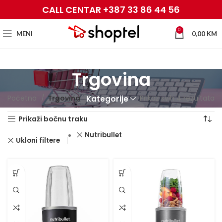
CALL CENTAR +387 33 86 44 56
0
MENI
0,00
KM
Trgovina
Početna
Trgovina
Prikaz svih 4 rezultata
Kategorije
Prikaži bočnu traku
Nutribullet
Ukloni filtere