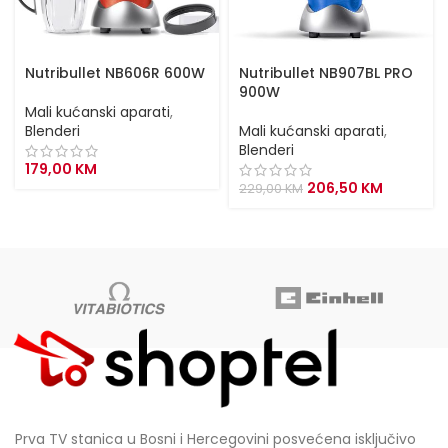
Nutribullet NB606R 600W
Nutribullet NB907BL PRO
900W
Mali kućanski aparati
,
Blenderi
Mali kućanski aparati
,
Blenderi
179,00
KM
Original
Current
206,50
KM
229,00
KM
price
price
was:
is:
229,00 KM.
206,50 KM
Prva TV stanica u Bosni i Hercegovini posvećena isključivo