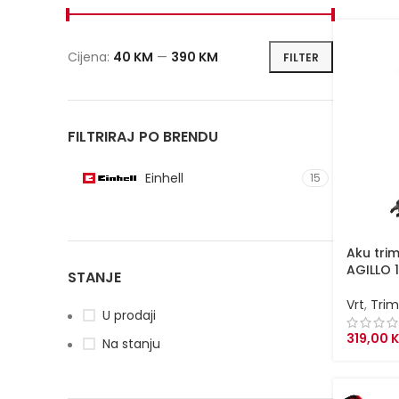
Cijena:
40 KM
—
390 KM
FILTER
Minimalna
Maksimalna
cijena
cijena
FILTRIRAJ PO BRENDU
Einhell
15
Aku trim
AGILLO 
STANJE
Vrt
,
Trim
U prodaji
319,00
Na stanju