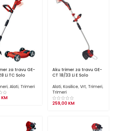
imer za travu GE-
Aku trimer za travu GE-
28 Li TC Solo
CT 18/33 Li E Solo
meri
,
Alati
,
Trimeri
Alati
,
Kosilice
,
Vrt
,
Trimeri
,
Trimeri
0
KM
259,00
KM