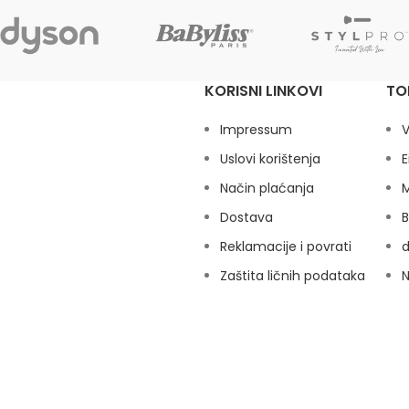
KORISNI LINKOVI
TO
Impressum
V
Uslovi korištenja
E
Način plaćanja
M
Dostava
B
Reklamacije i povrati
Zaštita ličnih podataka
N