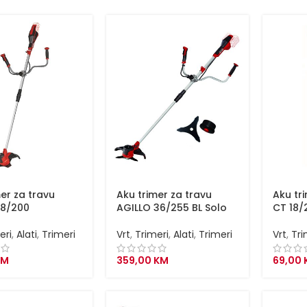
er za travu
Aku trimer za travu
Aku tr
18/200
AGILLO 36/255 BL Solo
CT 18/2
eri
,
Alati
,
Trimeri
Vrt
,
Trimeri
,
Alati
,
Trimeri
Vrt
,
Tri
KM
359,00
KM
69,00