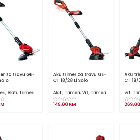
mer za travu GE-
Aku trimer za travu GE-
Aku tr
 Solo
CT 18/28 Li Solo
CT 18/
eri
,
Alati
,
Trimeri
Alati
,
Trimeri
,
Vrt
,
Trimeri
Vrt
,
Tri
KM
149,00
KM
269,0