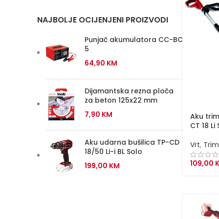
NAJBOLJE OCIJENJENI PROIZVODI
Punjač akumulatora CC-BC
5
64,90
KM
Dijamantska rezna ploča
za beton 125x22 mm
7,90
KM
Aku tri
CT 18 Li
Aku udarna bušilica TP-CD
Vrt
,
Trim
18/50 Li-i BL Solo
109,00
199,00
KM