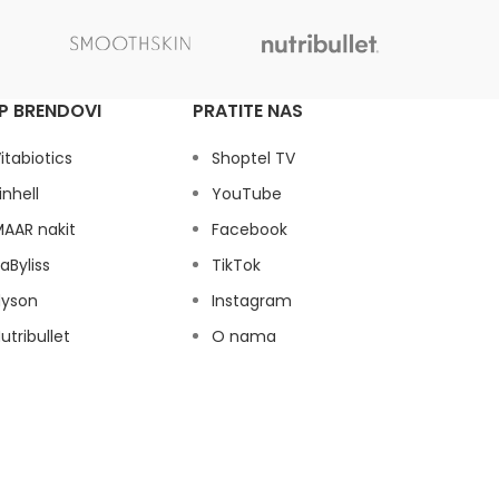
P BRENDOVI
PRATITE NAS
itabiotics
Shoptel TV
inhell
YouTube
AAR nakit
Facebook
aByliss
TikTok
dyson
Instagram
utribullet
O nama