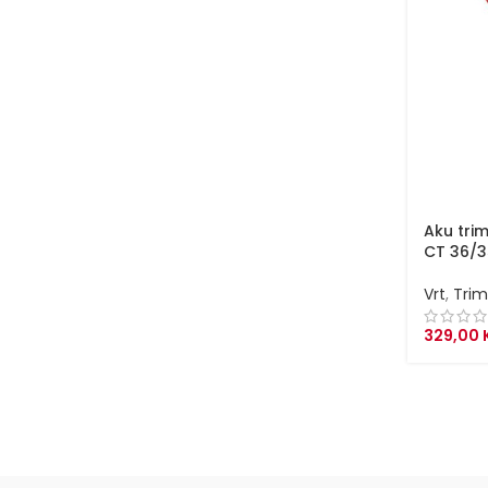
Aku tri
CT 36/35
Vrt
,
Trim
329,00