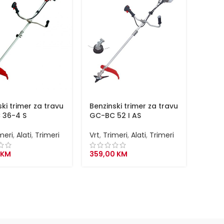
ki trimer za travu
Benzinski trimer za travu
 36-4 S
GC-BC 52 I AS
meri
,
Alati
,
Trimeri
Vrt
,
Trimeri
,
Alati
,
Trimeri
KM
359,00
KM