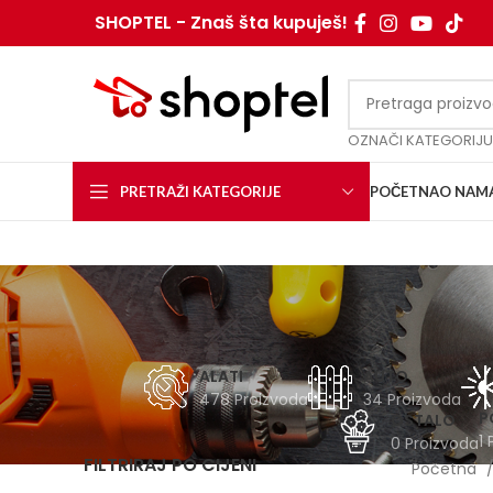
SHOPTEL - Znaš šta kupuješ!
OZNAČI KATEGORIJU
PRETRAŽI KATEGORIJE
POČETNA
O NAM
ALATI
AUTO
478 Proizvoda
34 Proizvoda
P
OSTALO
1 
0 Proizvoda
FILTRIRAJ PO CIJENI
Početna