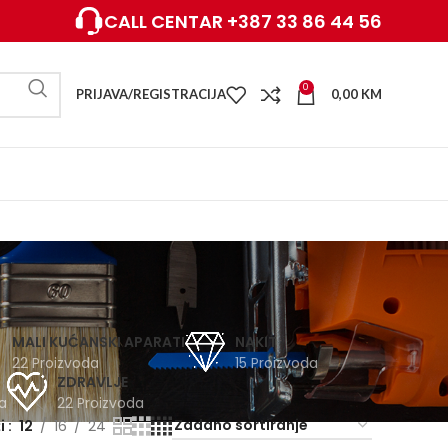
CALL CENTAR +387 33 86 44 56
0
PRIJAVA/REGISTRACIJA
0,00
KM
MALI KUĆANSKI APARATI
NAKIT
22 Proizvoda
15 Proizvoda
ZDRAVLJE
a
22 Proizvoda
ži
12
16
24