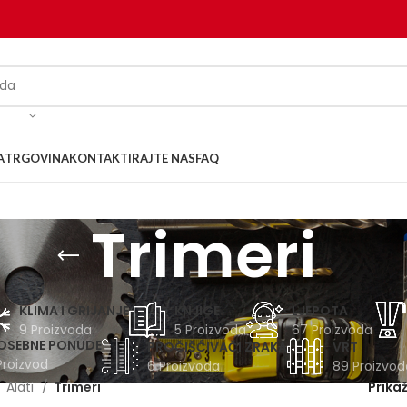
A
TRGOVINA
KONTAKTIRAJTE NAS
FAQ
Trimeri
KLIMA I GRIJANJE
KNJIGE
LJEPOTA
9 Proizvoda
5 Proizvoda
67 Proizvoda
OSEBNE PONUDE
PROČIŠĆIVAČI ZRAKA
VRT
Proizvod
6 Proizvoda
89 Proizvod
Alati
Trimeri
Prika