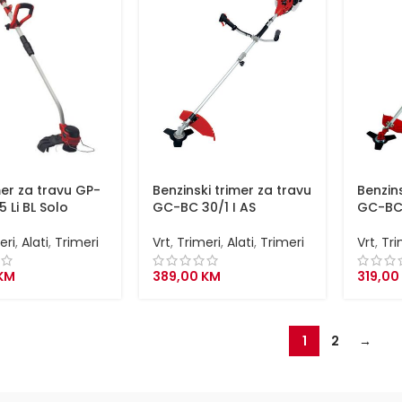
mer za travu GP-
Benzinski trimer za travu
Benzins
 Li BL Solo
GC-BC 30/1 I AS
GC-BC
eri
,
Alati
,
Trimeri
Vrt
,
Trimeri
,
Alati
,
Trimeri
Vrt
,
Tri
KM
389,00
KM
319,00
1
2
→