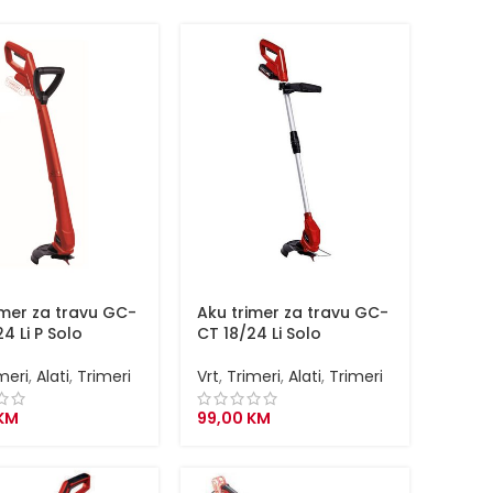
imer za travu GC-
Aku trimer za travu GC-
4 Li P Solo
CT 18/24 Li Solo
meri
,
Alati
,
Trimeri
Vrt
,
Trimeri
,
Alati
,
Trimeri
KM
99,00
KM