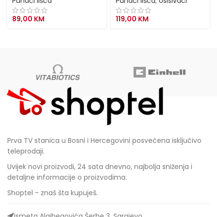
Puhači lišća
Puhači lišća
,
Usisivači
89,00
KM
119,00
KM
Prva TV stanica u Bosni i Hercegovini posvećena isključivo
teleprodaji.
Uvijek novi proizvodi, 24 sata dnevno, najbolja sniženja i
detaljne informacije o proizvodima.
Shoptel - znaš šta kupuješ.
Ismeta Alajbegovića Šerbe 3, Sarajevo