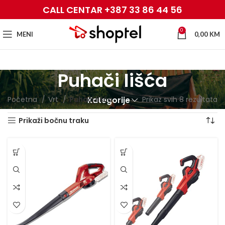
CALL CENTAR +387 33 86 44 56
0
MENI
0,00
KM
Puhači lišća
Početna
Vrt
Puhači lišća
Prikaz svih 8 rezultata
Kategorije
Prikaži bočnu traku