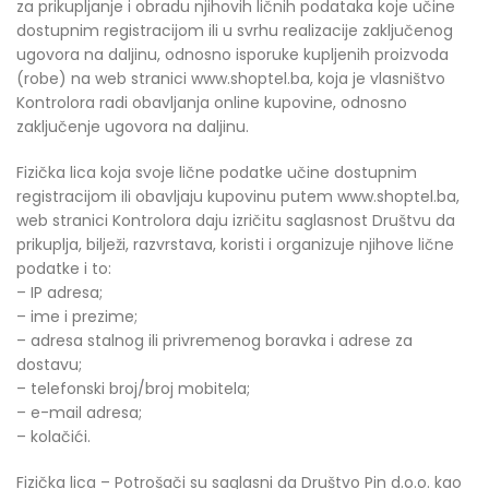
za prikupljanje i obradu njihovih ličnih podataka koje učine
dostupnim registracijom ili u svrhu realizacije zaključenog
ugovora na daljinu, odnosno isporuke kupljenih proizvoda
(robe) na web stranici www.shoptel.ba, koja je vlasništvo
Kontrolora radi obavljanja online kupovine, odnosno
zaključenje ugovora na daljinu.
Fizička lica koja svoje lične podatke učine dostupnim
registracijom ili obavljaju kupovinu putem www.shoptel.ba,
web stranici Kontrolora daju izričitu saglasnost Društvu da
prikuplja, bilježi, razvrstava, koristi i organizuje njihove lične
podatke i to:
– IP adresa;
– ime i prezime;
– adresa stalnog ili privremenog boravka i adrese za
dostavu;
– telefonski broj/broj mobitela;
– e-mail adresa;
– kolačići.
Fizička lica – Potrošači su saglasni da Društvo Pin d.o.o. kao