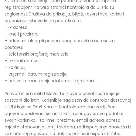
Fizička lica koja svoje lične podatke učine dostupnim
registracijom na web stranici Kontrolora daju izričitu
saglasnost Društvu da prikuplja, bilježi, razvrstava, koristi i
organizuje njihove lične podatke i to:
– IP adresa;
– ime i prezime;
– adresa stalnog ili privremenog boravka i adrese za
dostavu;
– telefonski broj/broj mobitela;
– e-mail adresa;
– kolačići;
– vrijeme i datum registracije;
– arhiva komunikacije s internet trgovinom.
Prihvatanjem ovih Uslova, te Izjave o privatnosti koja je
sastvani dio istih, Korisnik je saglasan da Kontrolor dostavnoj
službi koja sa Društvom – Kontrolorom ima zaključen
ugovor o poslovnoj saradnji Kontrolor povjerava podatke
svojih korisnika, i to: ime, prezime, email adresa, adresa i
mjesto stanovanja i broj telefona, radi ispunjenja obaveza iz
zaključenog ugovora na daljinu, odnosno isporuke robe