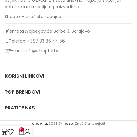
Uvijek novi proizvodi, 24 sata dnevno, najbolja sniženja i
detaljne informacije o proizvodima.
Shoptel - znaš šta kupuješ.
Ismeta Alajbegovića Šerbe 3, Sarajevo
Telefon: +387 33 86 44 56
E-mail: info@shoptel.ba
KORISNI LINKOVI
TOP BRENDOVI
PRATITE NAS
SHOPTEL
2023 BY
HOLO
. Znaš šta kupuješ!
0