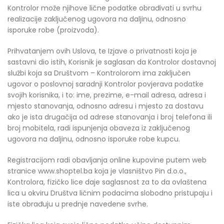
Kontrolor može njihove lične podatke obrađivati u svrhu
realizacije zaključenog ugovora na daljinu, odnosno
isporuke robe (proizvoda).
Prihvatanjem ovih Uslova, te Izjave o privatnosti koja je
sastavni dio istih, Korisnik je saglasan da Kontrolor dostavnoj
službi koja sa Društvom – Kontrolorom ima zaključen
ugovor o poslovnoj saradnji Kontrolor povjerava podatke
svojih korisnika, i to: ime, prezime, e-mail adresa, adresa i
mjesto stanovanja, odnosno adresu i mjesto za dostavu
ako je ista drugačija od adrese stanovanja i broj telefona ili
broj mobitela, radi ispunjenja obaveza iz zaključenog
ugovora na daljinu, odnosno isporuke robe kupcu.
Registracijom radi obavljanja online kupovine putem web
stranice www.shoptel.ba koja je vlasništvo Pin d.o.o.,
Kontrolora, fizičko lice daje saglasnost za to da ovlaštena
lica u okviru Društva ličnim podacima slobodno pristupaju i
iste obrađuju u prednje navedene svrhe.