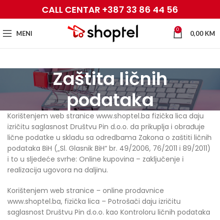
CALL CENTAR +387 33 86 44 56
0
MENI
0,00
KM
Zaštita ličnih
podataka
Korištenjem web stranice www.shoptel.ba fizička lica daju
izričitu saglasnost Društvu Pin d.o.o. da prikuplja i obrađuje
lične podatke u skladu sa odredbama Zakona o zaštiti ličnih
podataka BiH („Sl. Glasnik BiH“ br. 49/2006, 76/2011 i 89/2011)
i to u sljedeće svrhe: Online kupovina – zaključenje i
realizacija ugovora na daljinu.
Korištenjem web stranice – online prodavnice
www.shoptel.ba, fizička lica – Potrošači daju izričitu
saglasnost Društvu Pin d.o.o. kao Kontroloru ličnih podataka