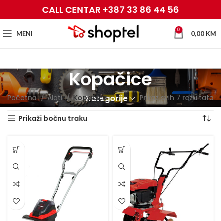
CALL CENTAR +387 33 86 44 56
0
MENI
0,00
KM
Kopačice
Početna
Alati
Kopačice
Prikaz svih 7 rezultata
Kategorije
Prikaži bočnu traku