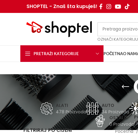
SHOPTEL - Znaš šta kupuješ!
OZNAČI KATEGORIJU
PRETRAŽI KATEGORIJE
POČETNA
O NAM
ALATI
AUTO
478 Proizvoda
34 Proizvoda
P
OSTALO
1 
0 Proizvoda
FILTRIRAJ PO CIJENI
Početna