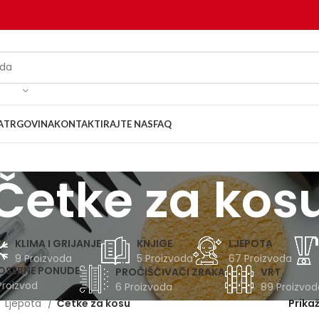
A
TRGOVINA
KONTAKTIRAJTE NAS
FAQ
Četke za kos
KLIMA I GRIJANJE
KNJIGE
LJEPOTA
9 Proizvoda
5 Proizvoda
67 Proizvoda
OSEBNE PONUDE
PROČIŠĆIVAČI ZRAKA
VRT
Proizvod
6 Proizvoda
89 Proizvod
Ljepota
Četke za kosu
Prika