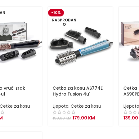
AN
-10%
RASPRODAN
O
 vrući zrak
Četka za kosu AS774E
Četka 
4u1
Hydro Fusion 4u1
AS90PE
Četke za kosu
Ljepota
,
Četke za kosu
Ljepot
Original
Current
M
179,00
KM
139,00
199,00
KM
price
price
was:
is:
199,00 KM.
179,00 KM.