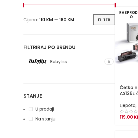
RASPROD
O
Cijena:
110 KM
—
180 KM
FILTER
Minimalna
Maksimalna
cijena
cijena
FILTRIRAJ PO BRENDU
Babyliss
5
Četka na
AS126E 
STANJE
Ljepota
,
U prodaji
119,00
K
Na stanju