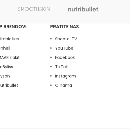
P BRENDOVI
PRATITE NAS
itabiotics
Shoptel TV
inhell
YouTube
AAR nakit
Facebook
aByliss
TikTok
dyson
Instagram
utribullet
O nama