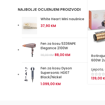
NAJBOLJE OCIJENJENI PROIZVODI
White Heart Mini naušnice
37,90
KM
Fen za kosu 5336NPE
Elegance 2100W
Original
Current
88,00
KM
110,00
KM
Rotiraj
price
price
600W 2
was:
is:
Fen za kosu Dyson
Ljepota
,
110,00 KM.
88,00 KM.
Supersonic HD07
Black/Nickel
139,00
1.099,00
KM