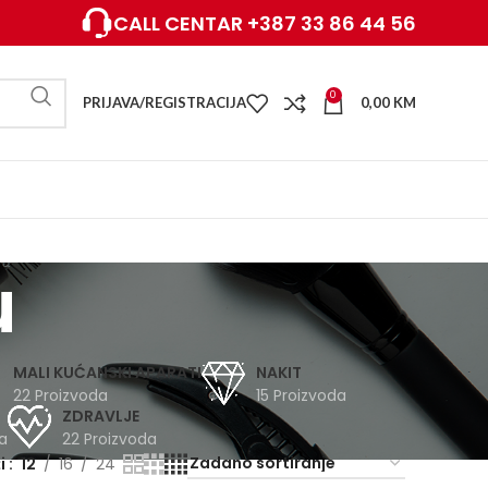
CALL CENTAR +387 33 86 44 56
0
PRIJAVA/REGISTRACIJA
0,00
KM
u
MALI KUĆANSKI APARATI
NAKIT
22 Proizvoda
15 Proizvoda
ZDRAVLJE
a
22 Proizvoda
ži
12
16
24