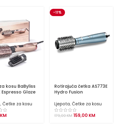
-11%
za kosu BaByliss
Rotirajuća četka AS773E
 Espresso Glaze
Hydro Fusion
a
,
Četke za kosu
Ljepota
,
Četke za kosu
Original
Current
KM
159,00
KM
179,00
KM
price
price
was:
is:
179,00 KM.
159,00 KM.