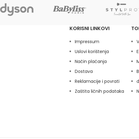
KORISNI LINKOVI
TO
Impressum
V
Uslovi korištenja
E
Način plaćanja
M
Dostava
B
Reklamacije i povrati
Zaštita ličnih podataka
N