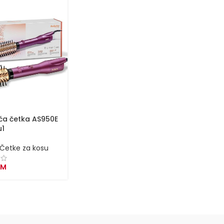
uća četka AS950E
u1
Četke za kosu
KM