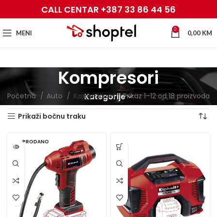
CALL CENTAR +387 33 86 44 56
0
MENI
0,00
KM
Kompresori
Početna
Auto
Kompresori
Prikaz 1–12 od 18 proizvoda
Kategorije
Prikaži bočnu traku
RASPRODANO