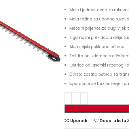
Male i jednostavne za rukova
Mala težina za udobno rukova
Metalni prijenos za dugi vijek 
Sigurnosni prekidač u dvije t
Aluminijski poklopac oštrica
Zaštita od udaraca s držače
Oštrice od laserski rezanog 
Čvrsta zaštita oštrica za trans
Isporučuje se bez baterije i 
Uporedi
Dodaj u listu 