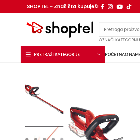
SHOPTEL - Znaš šta kupuješ!
OZNAČI KATEGORIJU
PRETRAŽI KATEGORIJE
POČETNA
O NAM