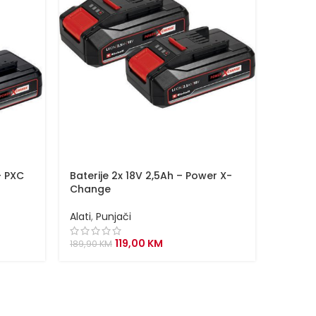
– PXC
Baterije 2x 18V 2,5Ah – Power X-
Baterij
Change
Chang
Alati
,
Punjači
Alati
,
P
Original
Current
119,00
KM
189,90
KM
169,00
price
price
was:
is:
189,90 KM.
119,00 KM.