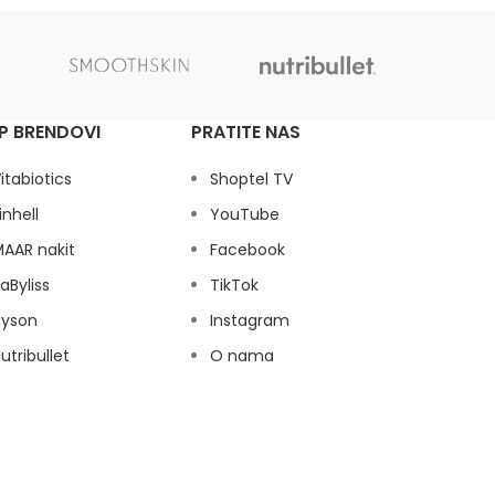
P BRENDOVI
PRATITE NAS
itabiotics
Shoptel TV
inhell
YouTube
AAR nakit
Facebook
aByliss
TikTok
dyson
Instagram
utribullet
O nama