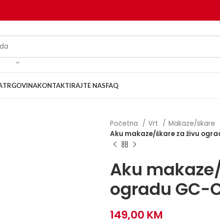
A
TRGOVINA
KONTAKTIRAJTE NAS
FAQ
Početna
Vrt
Makaze/škare
Aku makaze/škare za živu ogra
Aku makaze/š
ogradu GC-CH
149,00
KM