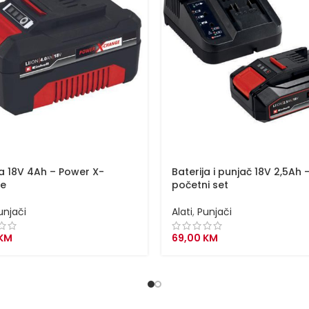
ja 18V 4Ah – Power X-
Baterija i punjač 18V 2,5Ah 
e
početni set
unjači
Alati
,
Punjači
KM
69,00
KM