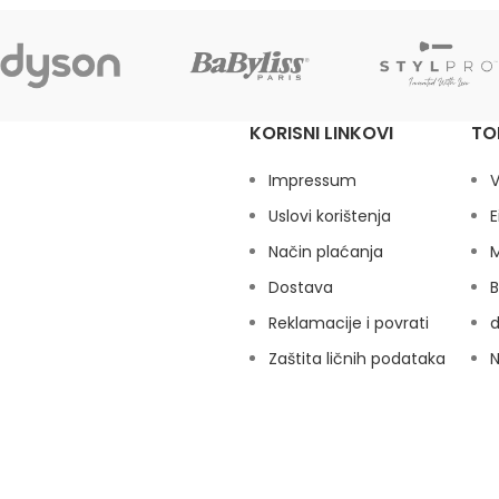
KORISNI LINKOVI
TO
Impressum
V
Uslovi korištenja
E
Način plaćanja
M
Dostava
B
Reklamacije i povrati
Zaštita ličnih podataka
N