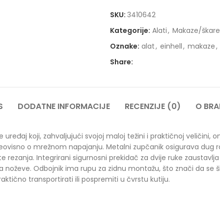
SKU:
3410642
Kategorije:
Alati
,
Makaze/škare
Oznake:
alat
,
einhell
,
makaze
,
Share:
S
DODATNE INFORMACIJE
RECENZIJE (0)
O BR
ređaj koji, zahvaljujući svojoj maloj težini i praktičnoj veličini, 
ovisno o mrežnom napajanju. Metalni zupčanik osigurava dug radni
e rezanja. Integrirani sigurnosni prekidač za dvije ruke zaustav
a noževe. Odbojnik ima rupu za zidnu montažu, što znači da se š
ktično transportirati ili pospremiti u čvrstu kutiju.