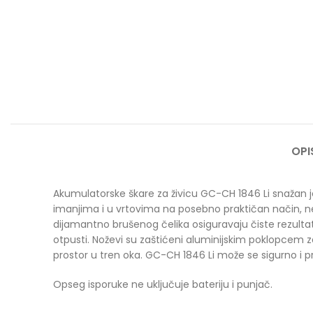
OPI
Akumulatorske škare za živicu GC-CH 1846 Li snažan je u
imanjima i u vrtovima na posebno praktičan način, ne
dijamantno brušenog čelika osiguravaju čiste rezultat
otpusti. Noževi su zaštićeni aluminijskim poklopcem z
prostor u tren oka. GC-CH 1846 Li može se sigurno i pra
Opseg isporuke ne uključuje bateriju i punjač.