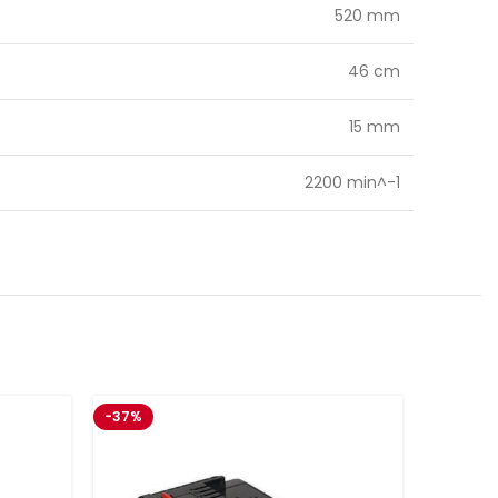
520 mm
46 cm
15 mm
2200 min^-1
-37%