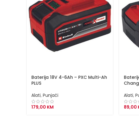
Baterija 18V 4-6Ah – PXC Multi-Ah
Bateri
PLUS
Chang
Alati
,
Punjači
Alati
,
P
179,00
KM
89,00