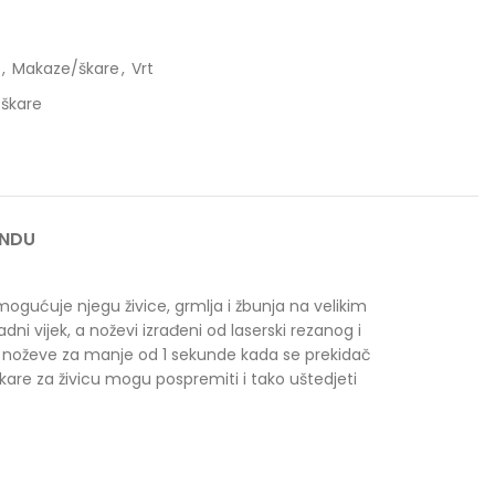
,
Makaze/škare
,
Vrt
škare
ANDU
omogućuje njegu živice, grmlja i žbunja na velikim
 vijek, a noževi izrađeni od laserski rezanog i
lja noževe za manje od 1 sekunde kada se prekidač
kare za živicu mogu pospremiti i tako uštedjeti