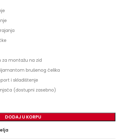
nje
nje
trajanja
ačke
m za montažu na zid
i dijamantom brušenog čelika
port i skladištenje
punjača (dostupni zasebno)
DODAJ U KORPU
želja