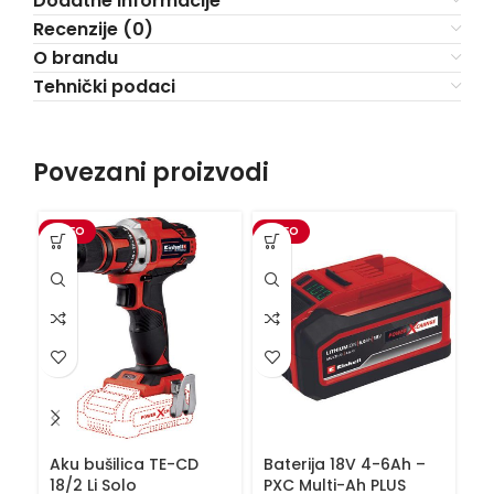
Dodatne informacije
Recenzije (0)
O brandu
Tehnički podaci
Povezani proizvodi
VIDEO
VIDEO
Aku bušilica TE-CD
Baterija 18V 4-6Ah –
Ba
18/2 Li Solo
PXC Multi-Ah PLUS