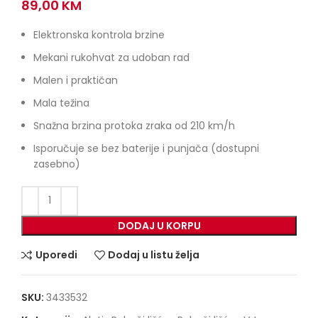
89,00
KM
Elektronska kontrola brzine
Mekani rukohvat za udoban rad
Malen i praktičan
Mala težina
Snažna brzina protoka zraka od 210 km/h
Isporučuje se bez baterije i punjača (dostupni
zasebno)
DODAJ U KORPU
Uporedi
Dodaj u listu želja
SKU:
3433532