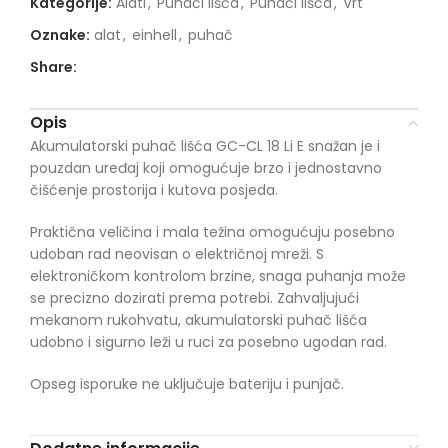
Kategorije:
Alati
,
Puhači lišća
,
Puhači lišća
,
Vrt
Oznake:
alat
,
einhell
,
puhač
Share:
Opis
Akumulatorski puhač lišća GC-CL 18 Li E snažan je i
pouzdan uređaj koji omogućuje brzo i jednostavno
čišćenje prostorija i kutova posjeda.
Praktična veličina i mala težina omogućuju posebno
udoban rad neovisan o električnoj mreži. S
elektroničkom kontrolom brzine, snaga puhanja može
se precizno dozirati prema potrebi. Zahvaljujući
mekanom rukohvatu, akumulatorski puhač lišća
udobno i sigurno leži u ruci za posebno ugodan rad.
Opseg isporuke ne uključuje bateriju i punjač.