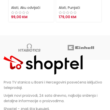
br
po
Alati
,
Aku odvijači
Alati
,
Punjači
Al
99,00
KM
179,00
KM
1
Prva TV stanica u Bosni i Hercegovini posvećena isključivo
teleprodaji.
Uvijek novi proizvodi, 24 sata dnevno, najbolja sniženja i
detaljne informacije o proizvodima.
Shoptel - znaš šta kupuješ.