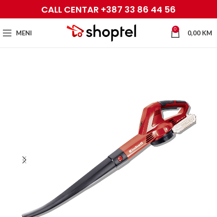
CALL CENTAR +387 33 86 44 56
0
MENI
0,00
KM