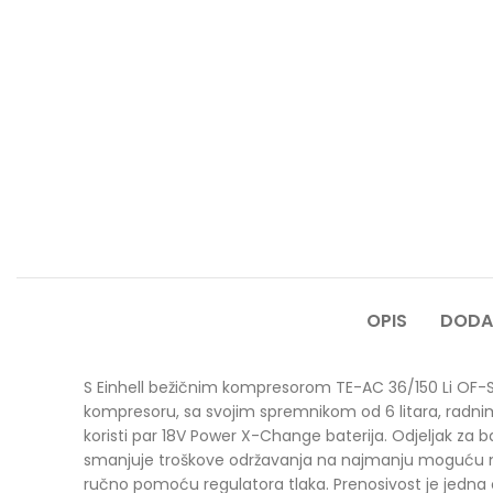
OPIS
DODA
S Einhell bežičnim kompresorom TE-AC 36/150 Li OF-Sol
kompresoru, sa svojim spremnikom od 6 litara, radnim
koristi par 18V Power X-Change baterija. Odjeljak za bat
smanjuje troškove održavanja na najmanju moguću mje
ručno pomoću regulatora tlaka. Prenosivost je jedna o