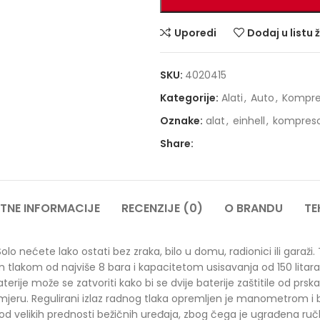
Uporedi
Dodaj u listu 
SKU:
4020415
Kategorije:
Alati
,
Auto
,
Kompre
Oznake:
alat
,
einhell
,
kompres
Share:
TNE INFORMACIJE
RECENZIJE (0)
O BRANDU
TE
o nećete lako ostati bez zraka, bilo u domu, radionici ili garaži
 tlakom od najviše 8 bara i kapacitetom usisavanja od 150 litara
erije može se zatvoriti kako bi se dvije baterije zaštitile od prska
ru. Regulirani izlaz radnog tlaka opremljen je manometrom i br
d velikih prednosti bežičnih uređaja, zbog čega je ugrađena ručk