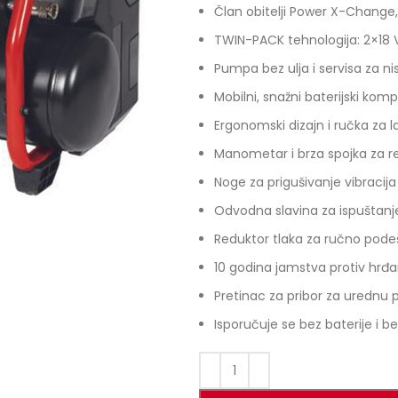
Član obitelji Power X-Change, 
TWIN-PACK tehnologija: 2×18 
Pumpa bez ulja i servisa za n
Mobilni, snažni baterijski ko
Ergonomski dizajn i ručka za l
Manometar i brza spojka za reg
Noge za prigušivanje vibracija
Odvodna slavina za ispuštan
Reduktor tlaka za ručno pode
10 godina jamstva protiv hrđa
Pretinac za pribor za urednu
Isporučuje se bez baterije i 