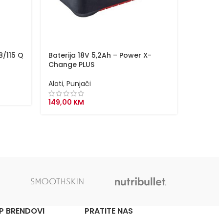
8/115 Q
Baterija 18V 5,2Ah – Power X-
Baterij
Change PLUS
početn
Alati
,
Punjači
Alati
,
P
149,00
KM
99,00
P BRENDOVI
PRATITE NAS