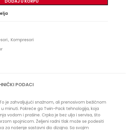
DODAJ U KORPU
želja
sori
,
Kompresori
or
HNIČKI PODACI
. To je zahvaljujući snažnom, ali prenosivom bežičnom
 u minuti. Pokreće ga Twin-Pack tehnologija, koja
nja vodom i prašine. Crpka je bez ulja i servisa, što
zom spojnicom. Željeni radni tlak može se podesiti
a za nošenje sastavni dio dizajna. Sa svojim