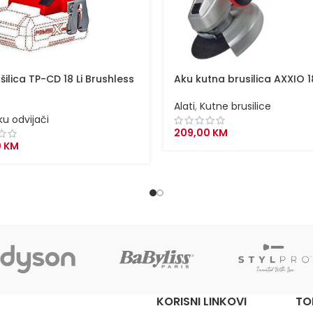
šilica TP-CD 18 Li Brushless
Aku kutna brusilica AXXIO 1
Alati
,
Kutne brusilice
ku odvijači
209,00
KM
0
KM
KORISNI LINKOVI
TO