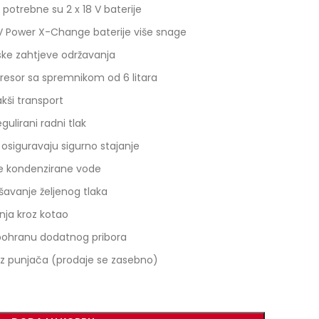
potrebne su 2 x 18 V baterije
V Power X-Change baterije više snage
iske zahtjeve održavanja
mpresor sa spremnikom od 6 litara
akši transport
ulirani radni tlak
 osiguravaju sigurno stajanje
je kondenzirane vode
šavanje željenog tlaka
nja kroz kotao
 pohranu dodatnog pribora
bez punjača (prodaje se zasebno)