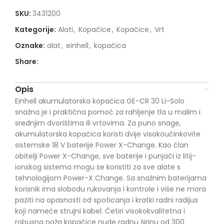
SKU:
3431200
Kategorije:
Alati
,
Kopačice
,
Kopačice
,
Vrt
Oznake:
alat
,
einhell
,
kopačica
Share:
Opis
Einhell akumulatorska kopačica GE-CR 30 Li-Solo
snažna je i praktična pomoć za rahljenje tla u malim i
srednjim dvorištima ili vrtovima. Za puno snage,
akumulatorska kopačica koristi dvije visokoučinkovite
sistemske 18 V baterije Power X-Change. Kao član
obitelji Power X-Change, sve baterije i punjači iz litij-
ionskog sistema mogu se koristiti za sve alate s
tehnologijom Power-X Change. Sa snažnim baterijama
korisnik ima slobodu rukovanja i kontrole i više ne mora
paziti na opasnosti od spoticanja i kratki radni radijus
koji nameće strujni kabel. Četiri visokokvalitetna i
robusna noža kopačice nude radnu širinu od 300