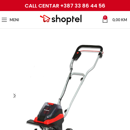
CALL CENTAR +387 33 86 44 56
0
MENI
0,00
KM