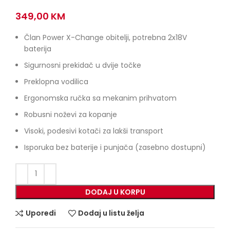
349,00
KM
Član Power X-Change obitelji, potrebna 2x18V
baterija
Sigurnosni prekidač u dvije točke
Preklopna vodilica
Ergonomska ručka sa mekanim prihvatom
Robusni noževi za kopanje
Visoki, podesivi kotači za lakši transport
Isporuka bez baterije i punjača (zasebno dostupni)
DODAJ U KORPU
Uporedi
Dodaj u listu želja