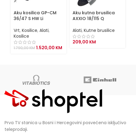
Aku kosilica GP-CM
Aku kutna brusilica
Ba
36/47 S HW Li
AXXIO 18/115 Q
P
Vrt
,
Kosilice
,
Alati
,
Alati
,
Kutne brusilice
Al
Kosilice
209,00
KM
1
Original
Current
1.520,00
KM
1.790,00
KM
price
price
was:
is:
1.790,00 KM.
1.520,00 KM.
Prva TV stanica u Bosni i Hercegovini posvećena isključivo
teleprodaji.