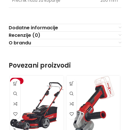
Prečnik noža za kopanje
200 mm
Dodatne informacije
Recenzije (0)
O brandu
Povezani proizvodi
-15%
VI