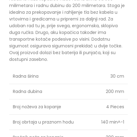
milimetara i radnu dubinu do 200 milimetara. Stoga je
idealna za prekopavanje i rahljenje tla bez kabela u
vrtovima i gredicama u pripremi za daljnji rad. Za
udoban rad tu je, prije svega, ergonomska, sklopiva
duga ručka. Drugo, aku kopačica također ima
transportne kotače podesive po visini. Dodatnu
sigurnost osigurava sigurnosni prekidač u dvije točke.
Ovaj proizvod dolazi bez baterija ili punjača, koji su
dostupni zasebno.
Radna širina
30 cm
Radna dubina
200 mm
Broj noževa za kopanje
4 Pieces
Broj obrtaja u praznom hodu
140 min^-1