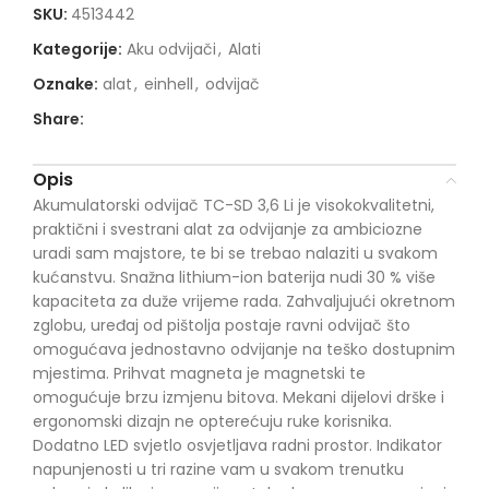
SKU:
4513442
Kategorije:
Aku odvijači
,
Alati
Oznake:
alat
,
einhell
,
odvijač
Share:
Opis
Akumulatorski odvijač TC-SD 3,6 Li je visokokvalitetni,
praktični i svestrani alat za odvijanje za ambiciozne
uradi sam majstore, te bi se trebao nalaziti u svakom
kućanstvu. Snažna lithium-ion baterija nudi 30 % više
kapaciteta za duže vrijeme rada. Zahvaljujući okretnom
zglobu, uređaj od pištolja postaje ravni odvijač što
omogućava jednostavno odvijanje na teško dostupnim
mjestima. Prihvat magneta je magnetski te
omogućuje brzu izmjenu bitova. Mekani dijelovi drške i
ergonomski dizajn ne opterećuju ruke korisnika.
Dodatno LED svjetlo osvjetljava radni prostor. Indikator
napunjenosti u tri razine vam u svakom trenutku