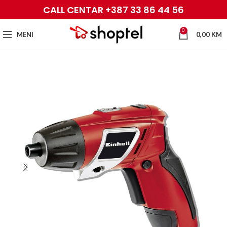
CALL CENTAR +387 33 86 44 56
0
MENI
0,00
KM