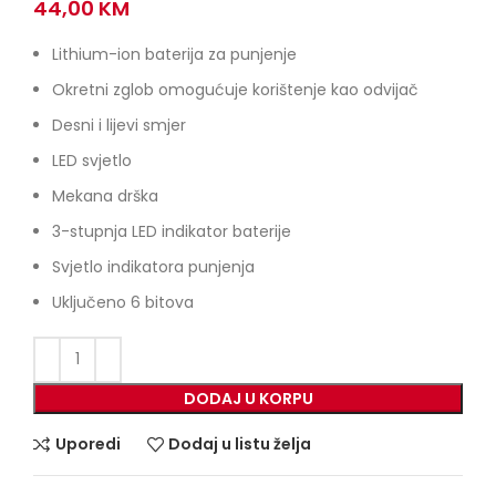
44,00
KM
Lithium-ion baterija za punjenje
Okretni zglob omogućuje korištenje kao odvijač
Desni i lijevi smjer
LED svjetlo
Mekana drška
3-stupnja LED indikator baterije
Svjetlo indikatora punjenja
Uključeno 6 bitova
DODAJ U KORPU
Uporedi
Dodaj u listu želja