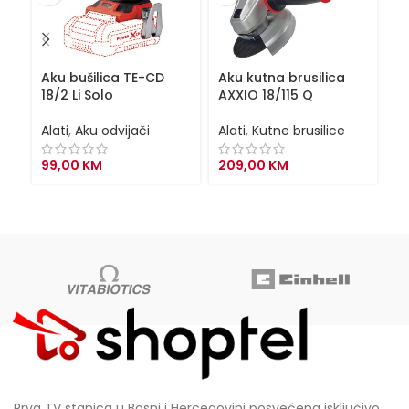
Aku bušilica TE-CD
Aku kutna brusilica
Ba
18/2 Li Solo
AXXIO 18/115 Q
P
Alati
,
Aku odvijači
Alati
,
Kutne brusilice
Al
99,00
KM
209,00
KM
1
Prva TV stanica u Bosni i Hercegovini posvećena isključivo