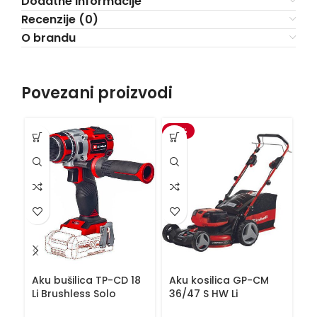
Dodatne informacije
Recenzije (0)
O brandu
Povezani proizvodi
-15%
Aku bušilica TP-CD 18
Aku kosilica GP-CM
A
Li Brushless Solo
36/47 S HW Li
TE