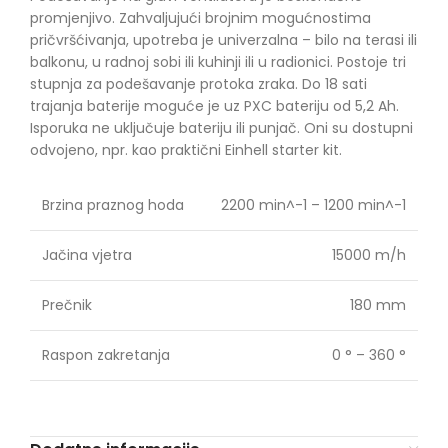
promjenjivo. Zahvaljujući brojnim mogućnostima
pričvršćivanja, upotreba je univerzalna – bilo na terasi ili
balkonu, u radnoj sobi ili kuhinji ili u radionici. Postoje tri
stupnja za podešavanje protoka zraka. Do 18 sati
trajanja baterije moguće je uz PXC bateriju od 5,2 Ah.
Isporuka ne uključuje bateriju ili punjač. Oni su dostupni
odvojeno, npr. kao praktični Einhell starter kit.
Brzina praznog hoda
2200 min^-1 – 1200 min^-1
Jačina vjetra
15000 m/h
Prečnik
180 mm
Raspon zakretanja
0 ° – 360 °