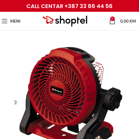
CALL CENTAR +387 33 86 44 56
0
MENI
0,00
KM