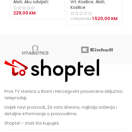
Alati
,
Aku odvijači
Vrt
,
Kosilice
,
Alati
,
Al
Kosilice
229,00
KM
1
Original
Curren
1.520,00
KM
1.790,00
KM
price
price
was:
is:
1.790,00 KM.
1.520,0
Prva TV stanica u Bosni i Hercegovini posvećena isključivo
teleprodaji.
Uvijek novi proizvodi, 24 sata dnevno, najbolja sniženja i
detaljne informacije o proizvodima.
Shoptel - znaš šta kupuješ.