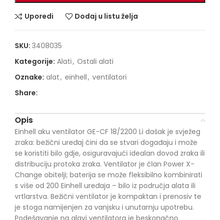
Uporedi
Dodaj u listu želja
SKU:
3408035
Kategorije:
Alati
,
Ostali alati
Oznake:
alat
,
einhell
,
ventilatori
Share:
Opis
Einhell aku ventilator GE-CF 18/2200 Li dašak je svježeg
zraka: bežični uređaj čini da se stvari događaju i može
se koristiti bilo gdje, osiguravajući idealan dovod zraka ili
distribuciju protoka zraka. Ventilator je član Power X-
Change obitelji; baterija se može fleksibilno kombinirati
s više od 200 Einhell uređaja – bilo iz područja alata ili
vrtlarstva. Bežični ventilator je kompaktan i prenosiv te
je stoga namijenjen za vanjsku i unutarnju upotrebu.
Podešavanje na glavi ventilatora je beskonačno