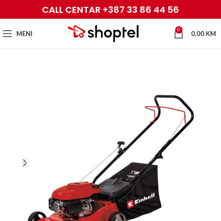
CALL CENTAR +387 33 86 44 56
0
MENI
0,00
KM