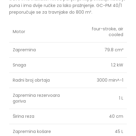
puna i ima dvije ručke za lako pražnjenje. GC-PM 40/1
preporučuje se za travnjake do 800 m².
four-stroke, air
Motor
cooled
Zapremina
79.8 cm³
Snaga
1.2 kW
Radni broj obrtaja
3000 min^-1
Zapremina rezervoara
1 L
goriva
Širina reza
40 cm
Zapremina košare
45 L