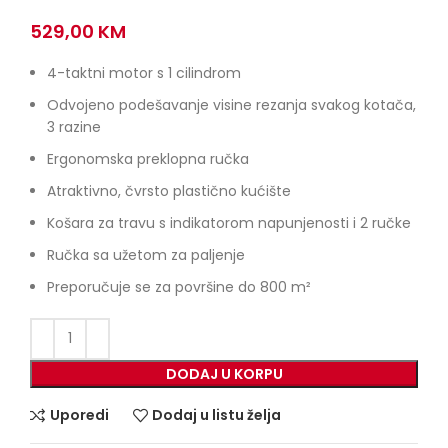
529,00
KM
4-taktni motor s 1 cilindrom
Odvojeno podešavanje visine rezanja svakog kotača,
3 razine
Ergonomska preklopna ručka
Atraktivno, čvrsto plastično kućište
Košara za travu s indikatorom napunjenosti i 2 ručke
Ručka sa užetom za paljenje
Preporučuje se za površine do 800 m²
DODAJ U KORPU
Uporedi
Dodaj u listu želja