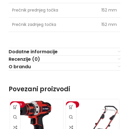
Prečnik prednjeg točka
152 mm
Prečnik zadnjeg točka
152 mm
Dodatne informacije
Recenzije (0)
O brandu
Povezani proizvodi
VIDEO
-15%
VI