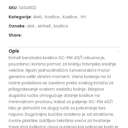
SKU:
3404832
Kategorije:
Alati
,
Kosilice
,
Kosilice
,
Vrt
Oznake:
alat
,
einhell
,
kosilica
Share:
Opis
Einhell benzinska kosilica GC-PM 40/1 robusna je,
pouzdana i korisna pomoć za košnju travnjaka srednje
veličine. Njezin jednocilindrični četverotaktni motor
generira veliki okretni moment. Visina košenja na tri
razine podešava se zasebno preko svakog kotača za
prilagođavanje svakom zadatku košnje. Sklopiva
dugačka ručka omogućuje držanje kosilice na
minimalnom prostoru. Kabal za paljenje GC-PM 40/1
lako je dohvatiti na dugoj ručki za pokretanje bez
napora. Dugotrajno kućište izrađeno je od atraktivne,
čvrste plastike. Izdržljiva tekstilna vreća za hvatanje
trave ima indikator nivoa punjenja koji pokazuje kada je