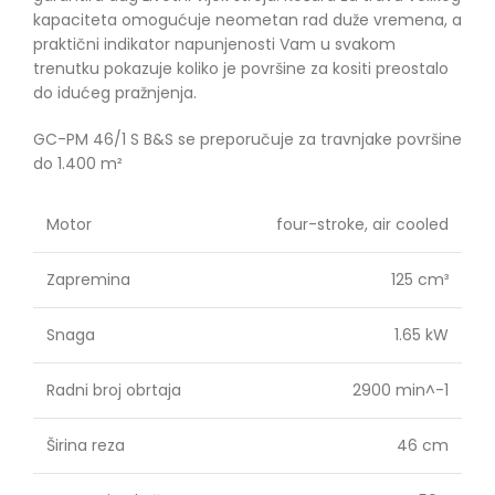
kapaciteta omogućuje neometan rad duže vremena, a
praktični indikator napunjenosti Vam u svakom
trenutku pokazuje koliko je površine za kositi preostalo
do idućeg pražnjenja.
GC-PM 46/1 S B&S se preporučuje za travnjake površine
do 1.400 m²
Motor
four-stroke, air cooled
Zapremina
125 cm³
Snaga
1.65 kW
Radni broj obrtaja
2900 min^-1
Širina reza
46 cm