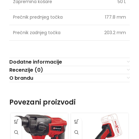
Zapremina košare
50 L
Prečnik prednjeg točka
177.8 mm
Prečnik zadnjeg točka
203.2 mm
Dodatne informacije
Recenzije (0)
O brandu
Povezani proizvodi
VI