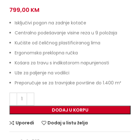
799,00
KM
Isključivi pogon na zadnje kotače
Centralno podešavanje visine reza u 9 položaja
Kućište od čeličnog plastificiranog lima
Ergonomska preklopna ručka
Košara za travu s indikatorom napunjenosti
Uže za paljenje na vodilici
Preporučuje se za travnjake površine do 1.400 m²
DODAJ U KORPU
Uporedi
Dodaj u listu želja