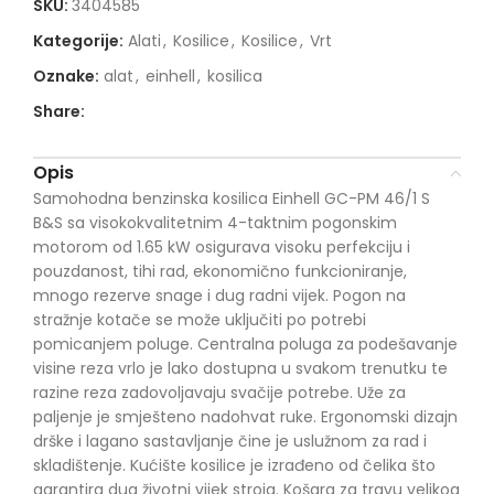
SKU:
3404585
Kategorije:
Alati
,
Kosilice
,
Kosilice
,
Vrt
Oznake:
alat
,
einhell
,
kosilica
Share:
Opis
Samohodna benzinska kosilica Einhell GC-PM 46/1 S
B&S sa visokokvalitetnim 4-taktnim pogonskim
motorom od 1.65 kW osigurava visoku perfekciju i
pouzdanost, tihi rad, ekonomično funkcioniranje,
mnogo rezerve snage i dug radni vijek. Pogon na
stražnje kotače se može uključiti po potrebi
pomicanjem poluge. Centralna poluga za podešavanje
visine reza vrlo je lako dostupna u svakom trenutku te
razine reza zadovoljavaju svačije potrebe. Uže za
paljenje je smješteno nadohvat ruke. Ergonomski dizajn
drške i lagano sastavljanje čine je uslužnom za rad i
skladištenje. Kućište kosilice je izrađeno od čelika što
garantira dug životni vijek stroja. Košara za travu velikog