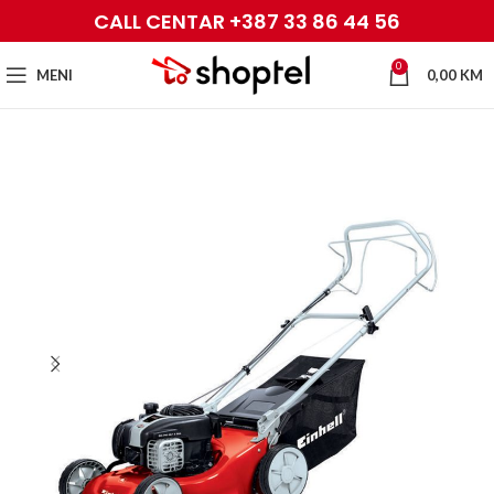
CALL CENTAR +387 33 86 44 56
0
MENI
0,00
KM