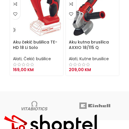
Aku čekić bušilica TE-
Aku kutna brusilica
Ba
HD 18 Li Solo
AXXIO 18/115 Q
P
Alati
,
Čekić bušilice
Alati
,
Kutne brusilice
Al
169,00
KM
209,00
KM
1