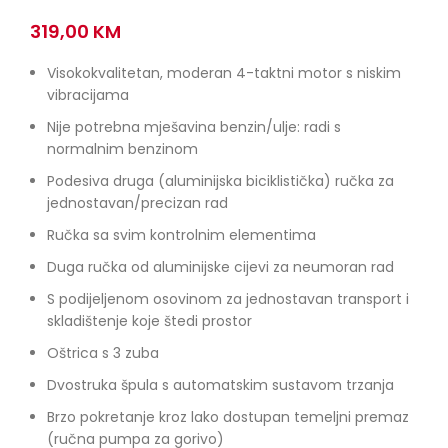
319,00
KM
Visokokvalitetan, moderan 4-taktni motor s niskim
vibracijama
Nije potrebna mješavina benzin/ulje: ​​radi s
normalnim benzinom
Podesiva druga (aluminijska biciklistička) ručka za
jednostavan/precizan rad
Ručka sa svim kontrolnim elementima
Duga ručka od aluminijske cijevi za neumoran rad
S podijeljenom osovinom za jednostavan transport i
skladištenje koje štedi prostor
Oštrica s 3 zuba
Dvostruka špula s automatskim sustavom trzanja
Brzo pokretanje kroz lako dostupan temeljni premaz
(ručna pumpa za gorivo)