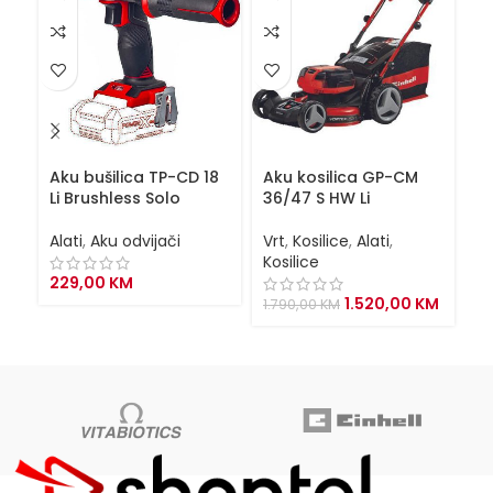
Aku bušilica TP-CD 18
Aku kosilica GP-CM
A
Li Brushless Solo
36/47 S HW Li
TE
Alati
,
Aku odvijači
Vrt
,
Kosilice
,
Alati
,
Al
Kosilice
229,00
KM
1
Original
Curren
1.520,00
KM
1.790,00
KM
price
price
was:
is:
1.790,00 KM.
1.520,0