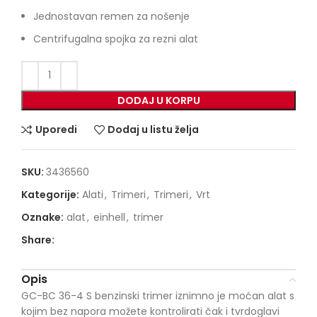
Jednostavan remen za nošenje
Centrifugalna spojka za rezni alat
DODAJ U KORPU
Uporedi
Dodaj u listu želja
SKU:
3436560
Kategorije:
Alati
,
Trimeri
,
Trimeri
,
Vrt
Oznake:
alat
,
einhell
,
trimer
Share:
Opis
GC-BC 36-4 S benzinski trimer iznimno je moćan alat s
kojim bez napora možete kontrolirati čak i tvrdoglavi