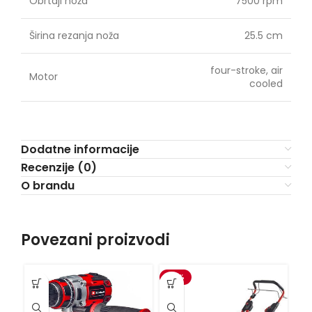
Obrtaji noža
7500 rpm
Širina rezanja noža
25.5 cm
four-stroke, air
Motor
cooled
Dodatne informacije
Recenzije (0)
O brandu
Povezani proizvodi
-15%