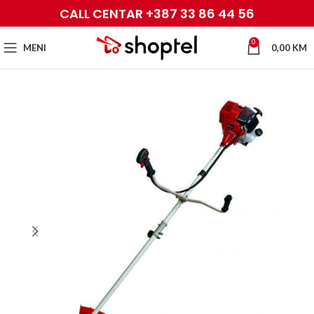
CALL CENTAR +387 33 86 44 56
0
MENI
0,00
KM