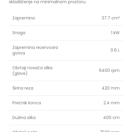
skladištenje na minimalnom prostoru.
Zapremina
37.7 cm³
Snaga
1 kW
Zapremina rezervoara
0.6 L
goriva
Obrtaji nosača silka
6400 rpm
(glave)
Širina reza
420 mm
Prečnik konca
2.4 mm
Dužina silka
400 cm