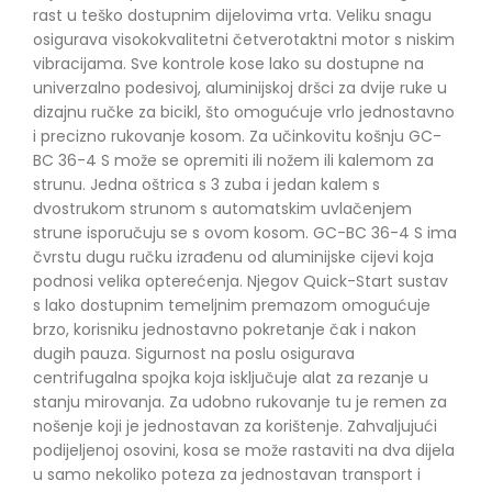
rast u teško dostupnim dijelovima vrta. Veliku snagu
osigurava visokokvalitetni četverotaktni motor s niskim
vibracijama. Sve kontrole kose lako su dostupne na
univerzalno podesivoj, aluminijskoj dršci za dvije ruke u
dizajnu ručke za bicikl, što omogućuje vrlo jednostavno
i precizno rukovanje kosom. Za učinkovitu košnju GC-
BC 36-4 S može se opremiti ili nožem ili kalemom za
strunu. Jedna oštrica s 3 zuba i jedan kalem s
dvostrukom strunom s automatskim uvlačenjem
strune isporučuju se s ovom kosom. GC-BC 36-4 S ima
čvrstu dugu ručku izrađenu od aluminijske cijevi koja
podnosi velika opterećenja. Njegov Quick-Start sustav
s lako dostupnim temeljnim premazom omogućuje
brzo, korisniku jednostavno pokretanje čak i nakon
dugih pauza. Sigurnost na poslu osigurava
centrifugalna spojka koja isključuje alat za rezanje u
stanju mirovanja. Za udobno rukovanje tu je remen za
nošenje koji je jednostavan za korištenje. Zahvaljujući
podijeljenoj osovini, kosa se može rastaviti na dva dijela
u samo nekoliko poteza za jednostavan transport i