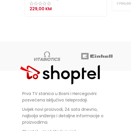
1.790,0
229,00
KM
Prva TV stanica u Bosni i Hercegovini
posvećena isključivo teleprodaji.
Uvijek novi proizvodi, 24 sata dnevno,
najbolja sniženja i detaljne informacije o
proizvodima.