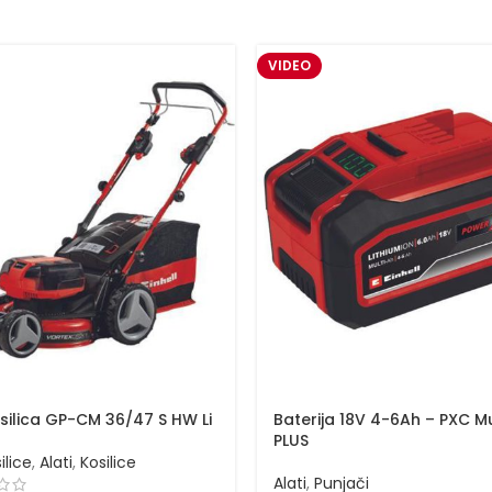
VIDEO
silica GP-CM 36/47 S HW Li
Baterija 18V 4-6Ah – PXC M
PLUS
ilice
,
Alati
,
Kosilice
Alati
,
Punjači