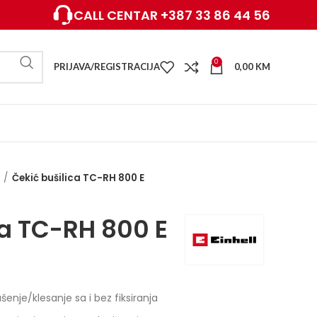
CALL CENTAR +387 33 86 44 56
0
PRIJAVA/REGISTRACIJA
0,00
KM
Čekić bušilica TC-RH 800 E
ca TC-RH 800 E
enje/klesanje sa i bez fiksiranja