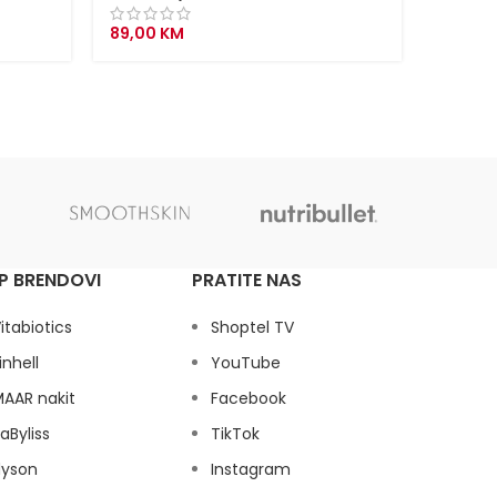
Alati
,
P
89,00
KM
259,0
P BRENDOVI
PRATITE NAS
itabiotics
Shoptel TV
inhell
YouTube
AAR nakit
Facebook
aByliss
TikTok
dyson
Instagram