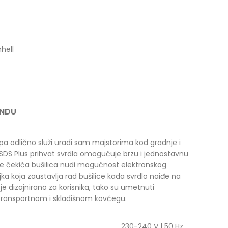
nhell
ANDU
pa odlično služi uradi sam majstorima kod gradnje i
. SDS Plus prihvat svrdla omogućuje brzu i jednostavnu
je čekića bušilica nudi mogućnost elektronskog
a koja zaustavlja rad bušilice kada svrdlo naiđe na
je dizajnirano za korisnika, tako su umetnuti
m transportnom i skladišnom kovčegu.
230-240 V | 50 Hz