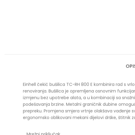
OPI
Einhell čekić bušilica TC-RH 800 E kombinira rad s vr
renoviranja. Bušilica je opremljena osnovnim funkcijam
izmjenu bez upotrebe alata, a u kombinaciji sa snažn
podešavanja brzine. Metalni graničnik dubine omoguću
prepreku. Promjena smjera vrtnje olakšava vađenje svrd
ergonomsko oblikovani mekani dijelovi drške, štitnik
Mrežni priključak