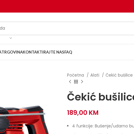
A
TRGOVINA
KONTAKTIRAJTE NAS
FAQ
Početna
Alati
Čekić bušilice
Čekić bušili
189,00
KM
4 funkcije: Bušenje/udarno buš