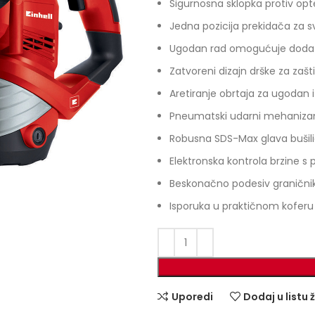
Sigurnosna sklopka protiv opt
Jedna pozicija prekidača za s
Ugodan rad omogućuje doda
Zatvoreni dizajn drške za zašt
Aretiranje obrtaja za ugodan 
Pneumatski udarni mehanizam
Robusna SDS-Max glava bušil
Elektronska kontrola brzine 
Beskonačno podesiv graničnik
Isporuka u praktičnom koferu
Uporedi
Dodaj u listu 