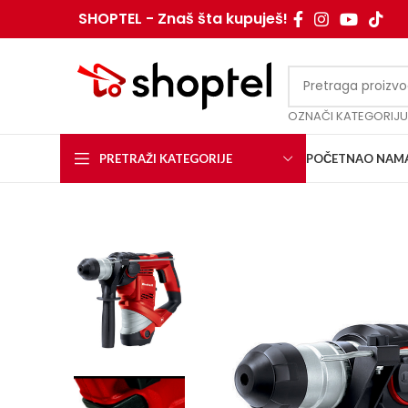
SHOPTEL - Znaš šta kupuješ!
OZNAČI KATEGORIJU
PRETRAŽI KATEGORIJE
POČETNA
O NAM