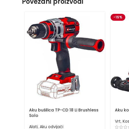
Povezani proizvodi
-15%
Aku bušilica TP-CD 18 Li Brushless
Aku ko
Solo
Vrt
,
Kos
Alati
,
Aku odvijači