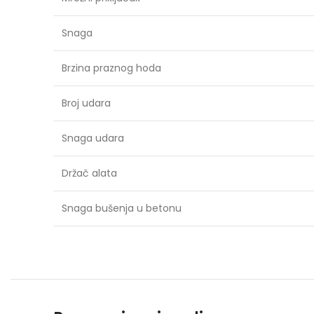
Snaga
Brzina praznog hoda
Broj udara
Snaga udara
Držač alata
Snaga bušenja u betonu