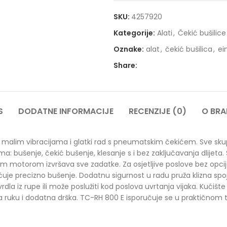
SKU:
4257920
Kategorije:
Alati
,
Čekić bušilice
Oznake:
alat
,
čekić bušilica
,
ei
Share:
S
DODATNE INFORMACIJE
RECENZIJE (0)
O BR
lo malim vibracijama i glatki rad s pneumatskim čekićem. Sve sku
a: bušenje, čekić bušenje, klesanje s i bez zaključavanja dlijeta
im motorom izvršava sve zadatke. Za osjetljive poslove bez opci
je precizno bušenje. Dodatnu sigurnost u radu pruža klizna spojk
la iz rupe ili može poslužiti kod poslova uvrtanja vijaka. Kućište 
 za ruku i dodatna drška. TC-RH 800 E isporučuje se u praktično