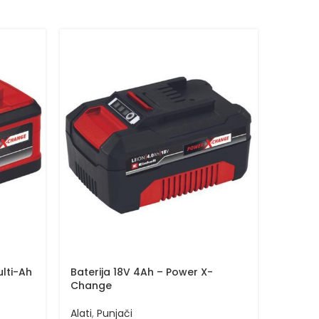
ulti-Ah
Baterija 18V 4Ah – Power X-
Bateri
Change
PLUS
Alati
,
Punjači