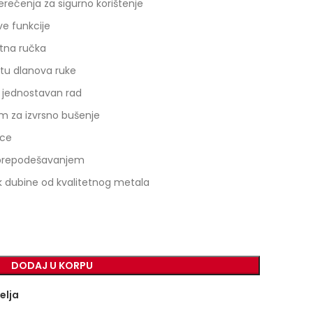
erećenja za sigurno korištenje
ve funkcije
tna ručka
itu dlanova ruke
i jednostavan rad
 za izvrsno bušenje
ice
s prepodešavanjem
 dubine od kvalitetnog metala
DODAJ U KORPU
želja