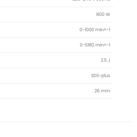
800 W
0-1000 min^-1
0-5180 min^-1
2.5 J
SDS-plus
26 mm