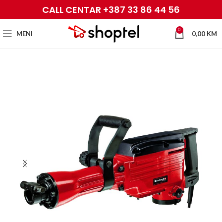
CALL CENTAR +387 33 86 44 56
0
MENI
0,00
KM