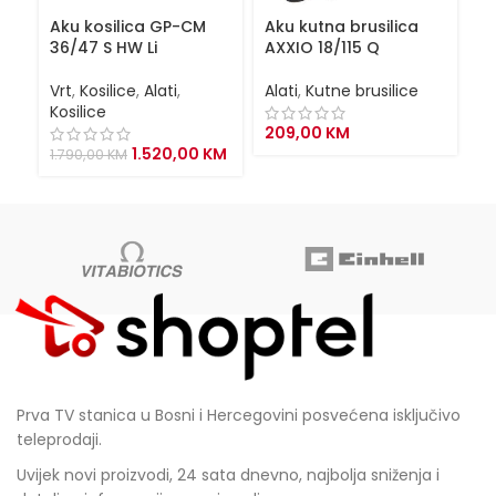
Aku kosilica GP-CM
Aku kutna brusilica
A
36/47 S HW Li
AXXIO 18/115 Q
TE
Vrt
,
Kosilice
,
Alati
,
Alati
,
Kutne brusilice
Al
Kosilice
209,00
KM
1
Original
Current
1.520,00
KM
1.790,00
KM
price
price
was:
is:
1.790,00 KM.
1.520,00 KM.
Prva TV stanica u Bosni i Hercegovini posvećena isključivo
teleprodaji.
Uvijek novi proizvodi, 24 sata dnevno, najbolja sniženja i