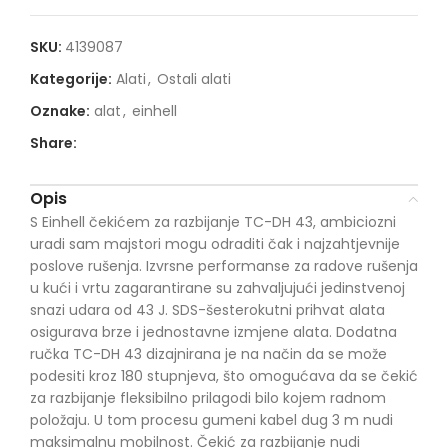
SKU:
4139087
Kategorije:
Alati
,
Ostali alati
Oznake:
alat
,
einhell
Share:
Opis
S Einhell čekićem za razbijanje TC-DH 43, ambiciozni
uradi sam majstori mogu odraditi čak i najzahtjevnije
poslove rušenja. Izvrsne performanse za radove rušenja
u kući i vrtu zagarantirane su zahvaljujući jedinstvenoj
snazi udara od 43 J. SDS-šesterokutni prihvat alata
osigurava brze i jednostavne izmjene alata. Dodatna
ručka TC-DH 43 dizajnirana je na način da se može
podesiti kroz 180 stupnjeva, što omogućava da se čekić
za razbijanje fleksibilno prilagodi bilo kojem radnom
položaju. U tom procesu gumeni kabel dug 3 m nudi
maksimalnu mobilnost. Čekić za razbijanje nudi