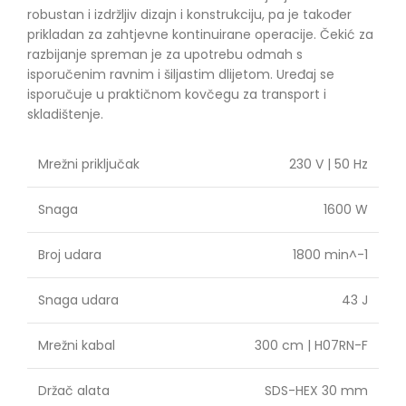
robustan i izdržljiv dizajn i konstrukciju, pa je također
prikladan za zahtjevne kontinuirane operacije. Čekić za
razbijanje spreman je za upotrebu odmah s
isporučenim ravnim i šiljastim dlijetom. Uređaj se
isporučuje u praktičnom kovčegu za transport i
skladištenje.
Mrežni priključak
230 V | 50 Hz
Snaga
1600 W
Broj udara
1800 min^-1
Snaga udara
43 J
Mrežni kabal
300 cm | H07RN-F
Držač alata
SDS-HEX 30 mm