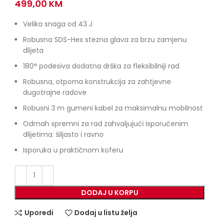
499,00
KM
Velika snaga od 43 J
Robusna SDS-Hex stezna glava za brzu zamjenu
dlijeta
180° podesiva dodatna drška za fleksibilniji rad
Robusna, otporna konstrukcija za zahtjevne
dugotrajne radove
Robusni 3 m gumeni kabel za maksimalnu mobilnost
Odmah spremni za rad zahvaljujući isporučenim
dlijetima: šiljasto i ravno
Isporuka u praktičnom koferu
DODAJ U KORPU
Uporedi
Dodaj u listu želja