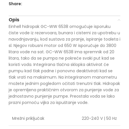
Share:
Opis
Einhell hidropak GC-WW 6538 omogućuje isporuku
čiste vode iz rezervoara, bunara i cisterni za upotrebu u
navodnjavanju, kod sustava za pranje, ispiranje toaleta i
sl. Njegov robusni motor od 650 W isporučuje do 3800
litara vode na sat. GC-WW 6538 ima spremnik od 20
litara, tako da se pumpa ne pokreće svaki put kad se
koristi voda. Integrirana tlačna sklopka aktivirat će
pumpu kad tlak padne i ponovno deaktivirati kad se
tlak vrati na maksimum. Na integriranom manometru
možete jednim pogledom očitati trenutni tlak. Hidropak
je opremljena praktičnim otvorom za punjenje vode za
jednostavno punjenje pumpe. Preostala voda se lako
prazni pomoću vijka za ispuštanje vode.
Mrežni priključak
220-240 V | 50 Hz