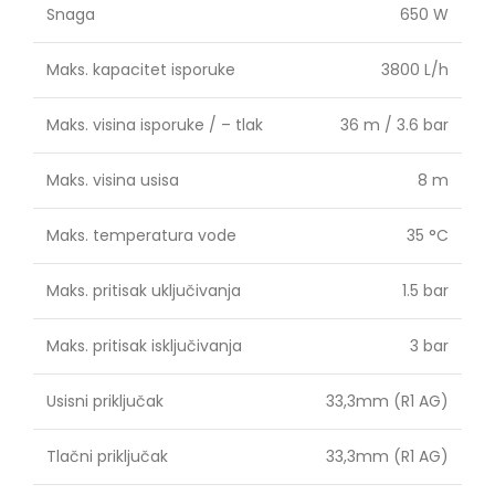
Snaga
650 W
Maks. kapacitet isporuke
3800 L/h
Maks. visina isporuke / – tlak
36 m / 3.6 bar
Maks. visina usisa
8 m
Maks. temperatura vode
35 °C
Maks. pritisak uključivanja
1.5 bar
Maks. pritisak isključivanja
3 bar
Usisni priključak
33,3mm (R1 AG)
Tlačni priključak
33,3mm (R1 AG)