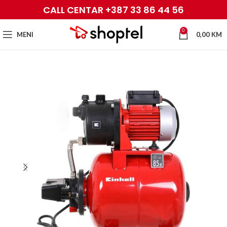
CALL CENTAR +387 33 86 44 56
0
MENI
0,00
KM