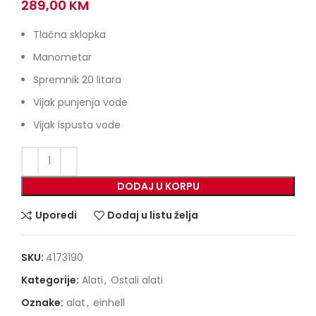
289,00
KM
Tlačna sklopka
Manometar
Spremnik 20 litara
Vijak punjenja vode
Vijak ispusta vode
DODAJ U KORPU
Uporedi
Dodaj u listu želja
SKU:
4173190
Kategorije:
Alati
,
Ostali alati
Oznake:
alat
,
einhell