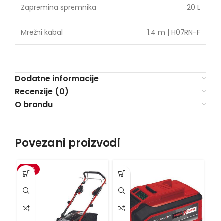
Zapremina spremnika
20 L
Mrežni kabal
1.4 m | H07RN-F
Dodatne informacije
Recenzije (0)
O brandu
Povezani proizvodi
-15%