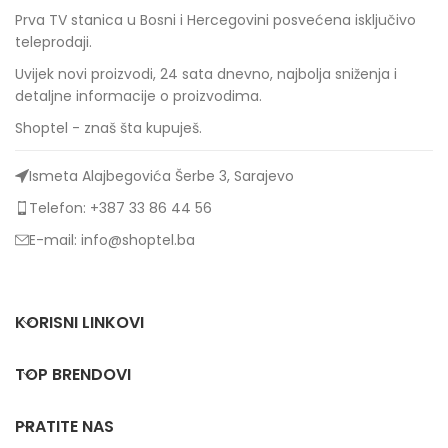
Prva TV stanica u Bosni i Hercegovini posvećena isključivo
teleprodaji.
Uvijek novi proizvodi, 24 sata dnevno, najbolja sniženja i
detaljne informacije o proizvodima.
Shoptel - znaš šta kupuješ.
Ismeta Alajbegovića Šerbe 3, Sarajevo
Telefon: +387 33 86 44 56
E-mail: info@shoptel.ba
KORISNI LINKOVI
TOP BRENDOVI
PRATITE NAS