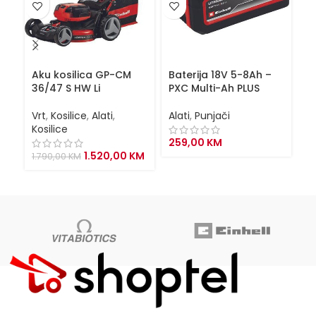
Aku kosilica GP-CM
Baterija 18V 5-8Ah –
Ba
36/47 S HW Li
PXC Multi-Ah PLUS
4
s
Vrt
,
Kosilice
,
Alati
,
Alati
,
Punjači
Kosilice
Al
259,00
KM
Original
Current
1.520,00
KM
1.790,00
KM
2
price
price
was:
is:
1.790,00 KM.
1.520,00 KM.