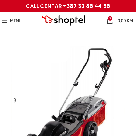
CALL CENTAR +387 33 86 44 56
0
MENI
0,00
KM