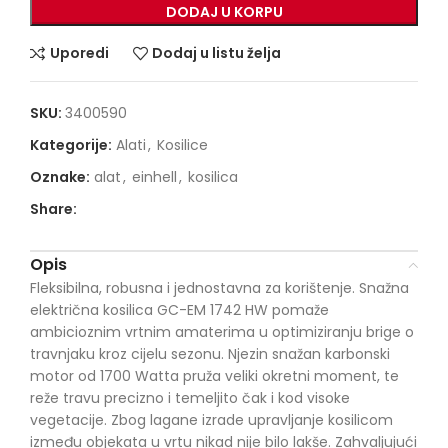
DODAJ U KORPU
Uporedi
Dodaj u listu želja
SKU:
3400590
Kategorije:
Alati
,
Kosilice
Oznake:
alat
,
einhell
,
kosilica
Share:
Opis
Fleksibilna, robusna i jednostavna za korištenje. Snažna
električna kosilica GC-EM 1742 HW pomaže
ambicioznim vrtnim amaterima u optimiziranju brige o
travnjaku kroz cijelu sezonu. Njezin snažan karbonski
motor od 1700 Watta pruža veliki okretni moment, te
reže travu precizno i temeljito čak i kod visoke
vegetacije. Zbog lagane izrade upravljanje kosilicom
između objekata u vrtu nikad nije bilo lakše. Zahvaljujući