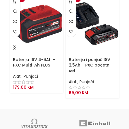
Baterija 18V 4-6Ah –
Baterija i punjač 18V
Ba
PXC Multi-Ah PLUS
2,5Ah – PXC početni
4
set
s
Alati
,
Punjači
Alati
,
Punjači
Al
179,00
KM
69,00
KM
9