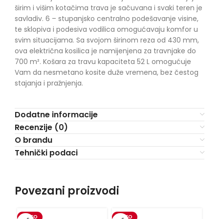
širim i višim kotačima trava je sačuvana i svaki teren je
savladiv. 6 – stupanjsko centralno podešavanje visine,
te sklopiva i podesiva vodilica omogućavaju komfor u
svim situacijama. Sa svojom širinom reza od 430 mm,
ova električna kosilica je namijenjena za travnjake do
700 m². Košara za travu kapaciteta 52 L omogućuje
Vam da nesmetano kosite duže vremena, bez čestog
stajanja i pražnjenja.
Dodatne informacije
Recenzije (0)
O brandu
Tehnički podaci
Povezani proizvodi
VIDEO
VIDEO
VI