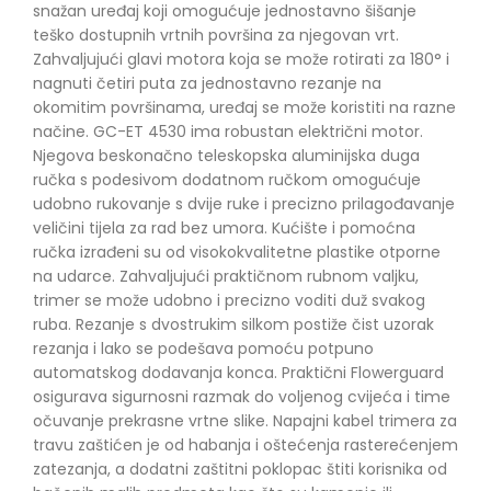
snažan uređaj koji omogućuje jednostavno šišanje
teško dostupnih vrtnih površina za njegovan vrt.
Zahvaljujući glavi motora koja se može rotirati za 180° i
nagnuti četiri puta za jednostavno rezanje na
okomitim površinama, uređaj se može koristiti na razne
načine. GC-ET 4530 ima robustan električni motor.
Njegova beskonačno teleskopska aluminijska duga
ručka s podesivom dodatnom ručkom omogućuje
udobno rukovanje s dvije ruke i precizno prilagođavanje
veličini tijela za rad bez umora. Kućište i pomoćna
ručka izrađeni su od visokokvalitetne plastike otporne
na udarce. Zahvaljujući praktičnom rubnom valjku,
trimer se može udobno i precizno voditi duž svakog
ruba. Rezanje s dvostrukim silkom postiže čist uzorak
rezanja i lako se podešava pomoću potpuno
automatskog dodavanja konca. Praktični Flowerguard
osigurava sigurnosni razmak do voljenog cvijeća i time
očuvanje prekrasne vrtne slike. Napajni kabel trimera za
travu zaštićen je od habanja i oštećenja rasterećenjem
zatezanja, a dodatni zaštitni poklopac štiti korisnika od