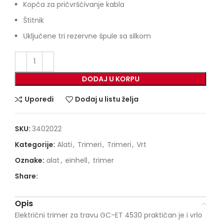
Kopča za pričvršćivanje kabla
Štitnik
Uključene tri rezervne špule sa silkom
DODAJ U KORPU
Uporedi
Dodaj u listu želja
SKU:
3402022
Kategorije:
Alati
,
Trimeri
,
Trimeri
,
Vrt
Oznake:
alat
,
einhell
,
trimer
Share:
Opis
Električni trimer za travu GC-ET 4530 praktičan je i vrlo