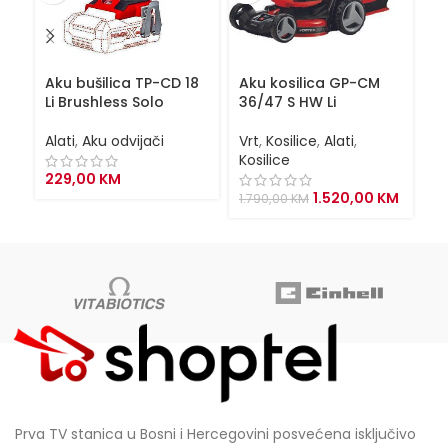
Aku bušilica TP-CD 18
Aku kosilica GP-CM
Ba
Li Brushless Solo
36/47 S HW Li
P
Alati
,
Aku odvijači
Vrt
,
Kosilice
,
Alati
,
Al
Kosilice
229,00
KM
18
Original
Curren
1.520,00
KM
1.790,00
KM
price
price
was:
is:
1.790,00 KM.
1.520,0
Prva TV stanica u Bosni i Hercegovini posvećena isključivo