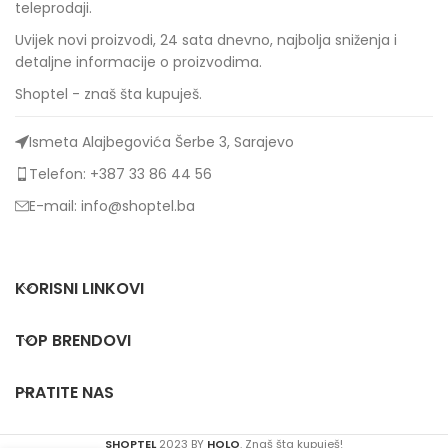
teleprodaji.
Uvijek novi proizvodi, 24 sata dnevno, najbolja sniženja i
detaljne informacije o proizvodima.
Shoptel - znaš šta kupuješ.
Ismeta Alajbegovića Šerbe 3, Sarajevo
Telefon: +387 33 86 44 56
E-mail: info@shoptel.ba
KORISNI LINKOVI
TOP BRENDOVI
PRATITE NAS
SHOPTEL
2023 BY
HOLO
. Znaš šta kupuješ!