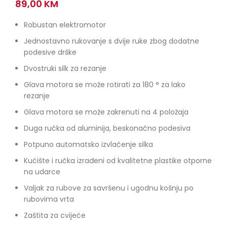
89,00
KM
Robustan elektromotor
Jednostavno rukovanje s dvije ruke zbog dodatne
podesive drške
Dvostruki silk za rezanje
Glava motora se može rotirati za 180 ° za lako
rezanje
Glava motora se može zakrenuti na 4 položaja
Duga ručka od aluminija, beskonačno podesiva
Potpuno automatsko izvlačenje silka
Kućište i ručka izrađeni od kvalitetne plastike otporne
na udarce
Valjak za rubove za savršenu i ugodnu košnju po
rubovima vrta
Zaštita za cvijeće