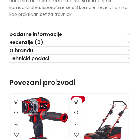
bačenih malih predmeta kao što su kamenje ili
komadići drva. Isporučuje se s 3 komplet rezervna silka
kao praktičan set za travnjak.
Dodatne informacije
Recenzije (0)
O brandu
Tehnički podaci
Povezani proizvodi
-15%
-3