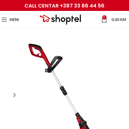
CALL CENTAR +387 33 86 44 56
0
MENI
0,00
KM