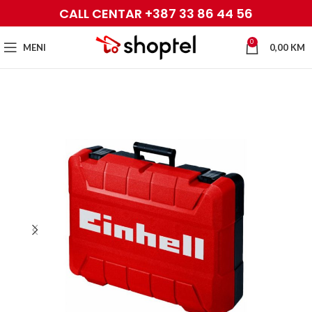
CALL CENTAR +387 33 86 44 56
0
MENI
0,00
KM