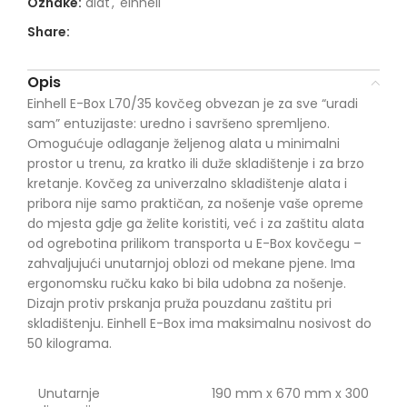
Oznake:
alat
,
einhell
Share:
Opis
Einhell E-Box L70/35 kovčeg obvezan je za sve “uradi
sam” entuzijaste: uredno i savršeno spremljeno.
Omogućuje odlaganje željenog alata u minimalni
prostor u trenu, za kratko ili duže skladištenje i za brzo
kretanje. Kovčeg za univerzalno skladištenje alata i
pribora nije samo praktičan, za nošenje vaše opreme
do mjesta gdje ga želite koristiti, već i za zaštitu alata
od ogrebotina prilikom transporta u E-Box kovčegu –
zahvaljujući unutarnjoj oblozi od mekane pjene. Ima
ergonomsku ručku kako bi bila udobna za nošenje.
Dizajn protiv prskanja pruža pouzdanu zaštitu pri
skladištenju. Einhell E-Box ima maksimalnu nosivost do
50 kilograma.
Unutarnje
190 mm x 670 mm x 300