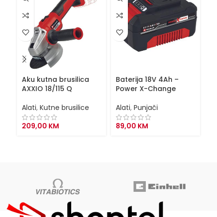
Aku kutna brusilica
Baterija 18V 4Ah –
Ba
AXXIO 18/115 Q
Power X-Change
4
s
Alati
,
Kutne brusilice
Alati
,
Punjači
Al
209,00
KM
89,00
KM
9