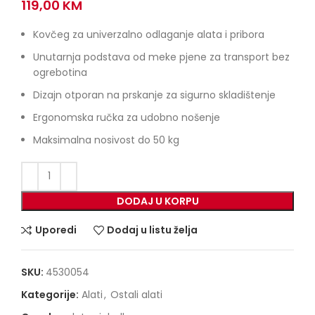
119,00
KM
Kovčeg za univerzalno odlaganje alata i pribora
Unutarnja podstava od meke pjene za transport bez
ogrebotina
Dizajn otporan na prskanje za sigurno skladištenje
Ergonomska ručka za udobno nošenje
Maksimalna nosivost do 50 kg
DODAJ U KORPU
Uporedi
Dodaj u listu želja
SKU:
4530054
Kategorije:
Alati
,
Ostali alati