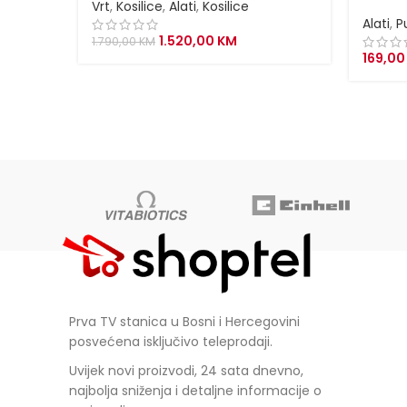
Vrt
,
Kosilice
,
Alati
,
Kosilice
Alati
,
P
Original
Current
1.520,00
KM
1.790,00
KM
price
price
169,0
was:
is:
1.790,00 KM.
1.520,00 KM.
Prva TV stanica u Bosni i Hercegovini
posvećena isključivo teleprodaji.
Uvijek novi proizvodi, 24 sata dnevno,
najbolja sniženja i detaljne informacije o