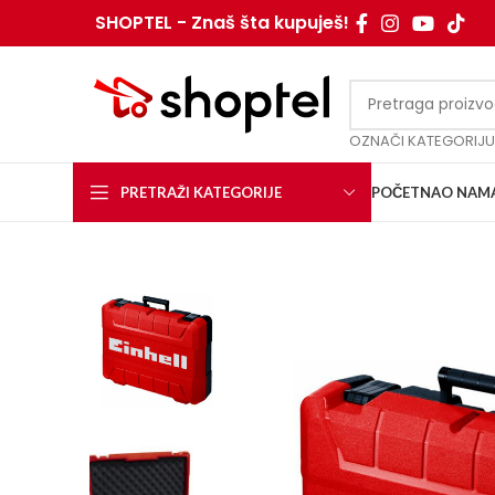
SHOPTEL - Znaš šta kupuješ!
OZNAČI KATEGORIJU
PRETRAŽI KATEGORIJE
POČETNA
O NAM