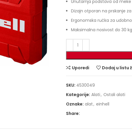
Unutarnja podstava od meke 
Dizajn otporan na prskanje za 
Ergonomska ručka za udobno
Maksimalna nosivost do 30 k
Uporedi
Dodaj u listu 
SKU:
4530049
Kategorije:
Alati
,
Ostali alati
Oznake:
alat
,
einhell
Share: