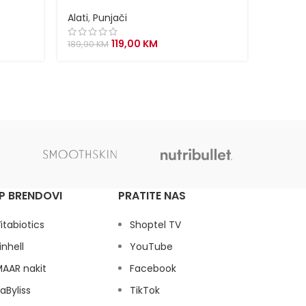
Chang
Alati
,
Punjači
Alati
,
P
Original
Current
119,00
KM
189,90
KM
169,00
price
price
was:
is:
189,90 KM.
119,00 KM.
P BRENDOVI
PRATITE NAS
itabiotics
Shoptel TV
inhell
YouTube
AAR nakit
Facebook
aByliss
TikTok