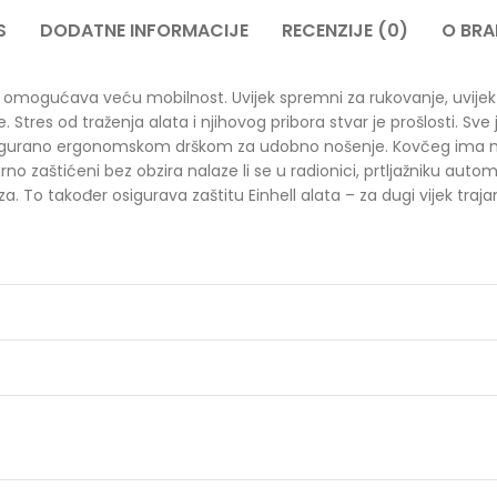
S
DODATNE INFORMACIJE
RECENZIJE (0)
O BR
 omogućava veću mobilnost. Uvijek spremni za rukovanje, uvije
e. Stres od traženja alata i njihovog pribora stvar je prošlosti. 
 osigurano ergonomskom drškom za udobno nošenje. Kovčeg ima m
rno zaštićeni bez obzira nalaze li se u radionici, prtljažniku auto
. To također osigurava zaštitu Einhell alata – za dugi vijek trajan