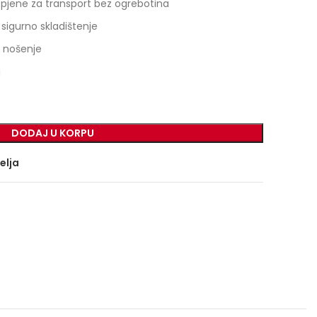
pjene za transport bez ogrebotina
sigurno skladištenje
 nošenje
g
DODAJ U KORPU
želja