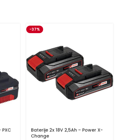
-37%
– PXC
Baterije 2x 18V 2,5Ah – Power X-
Baterij
Change