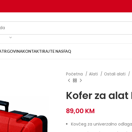
A
TRGOVINA
KONTAKTIRAJTE NAS
FAQ
Početna
Alati
Ostali alati
Kofer za ala
89,00
KM
Kovčeg za univerzalno odlagan