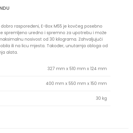
ANDU
k dobro raspoređeni, E-Box M55 je kovčeg posebno
Sve je spremljeno uredno i spremno za upotrebu i može
aksimalnu nosivost od 30 kilograma. Zahvaljujući
mobila ili na licu mjesta. Također, unutarnja obloga od
ja alata.
327 mm x 510 mm x 124 mm
400 mm x 550 mm x 150 mm
30 kg