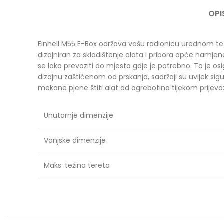
OPI
Einhell M55 E-Box održava vašu radionicu urednom te
dizajniran za skladištenje alata i pribora opće namjen
se lako prevoziti do mjesta gdje je potrebno. To je
dizajnu zaštićenom od prskanja, sadržaji su uvijek sigu
mekane pjene štiti alat od ogrebotina tijekom prijevoza
Unutarnje dimenzije
Vanjske dimenzije
Maks. težina tereta