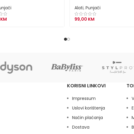
unjači
Alati
,
Punjači
0
KM
99,00
KM
KORISNI LINKOVI
TO
Impressum
V
Uslovi korištenja
E
Način plaćanja
M
Dostava
B