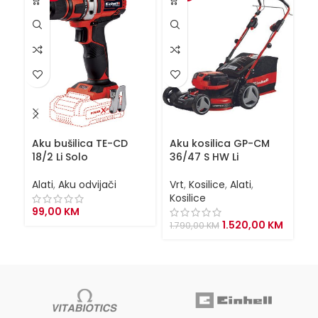
Aku bušilica TE-CD
Aku kosilica GP-CM
Ba
18/2 Li Solo
36/47 S HW Li
P
Alati
,
Aku odvijači
Vrt
,
Kosilice
,
Alati
,
Al
Kosilice
99,00
KM
1
Original
Curren
1.520,00
KM
1.790,00
KM
price
price
was:
is:
1.790,00 KM.
1.520,0