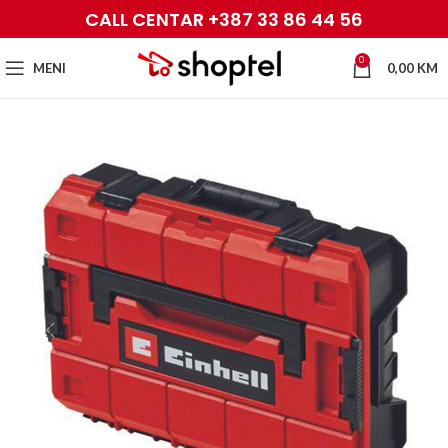
CALL CENTAR +387 33 86 44 56
0
MENI
0,00
KM