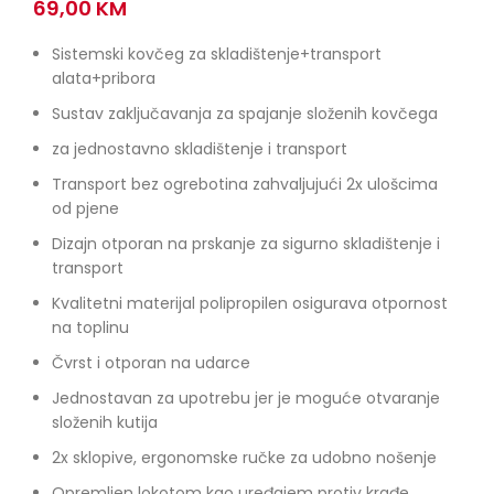
69,00
KM
Sistemski kovčeg za skladištenje+transport
alata+pribora
Sustav zaključavanja za spajanje složenih kovčega
za jednostavno skladištenje i transport
Transport bez ogrebotina zahvaljujući 2x ulošcima
od pjene
Dizajn otporan na prskanje za sigurno skladištenje i
transport
Kvalitetni materijal polipropilen osigurava otpornost
na toplinu
Čvrst i otporan na udarce
Jednostavan za upotrebu jer je moguće otvaranje
složenih kutija
2x sklopive, ergonomske ručke za udobno nošenje
Opremljen lokotom kao uređajem protiv krađe