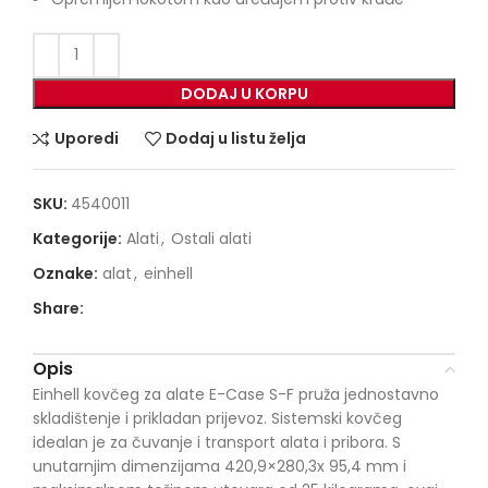
DODAJ U KORPU
Uporedi
Dodaj u listu želja
SKU:
4540011
Kategorije:
Alati
,
Ostali alati
Oznake:
alat
,
einhell
Share:
Opis
Einhell kovčeg za alate E-Case S-F pruža jednostavno
skladištenje i prikladan prijevoz. Sistemski kovčeg
idealan je za čuvanje i transport alata i pribora. S
unutarnjim dimenzijama 420,9×280,3x 95,4 mm i