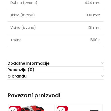
Duljina (izvana)
444 mm
širina (izvana)
330 mm
Visina (izvana)
131 mm
Težina
1690 g
Dodatne informacije
Recenzije (0)
O brandu
Povezani proizvodi
VIDEO
-15%
VI