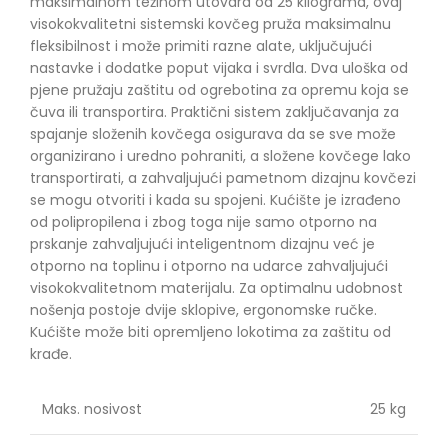
maksimalnom težinom utovara od 25 kilograma, ovaj
visokokvalitetni sistemski kovčeg pruža maksimalnu
fleksibilnost i može primiti razne alate, uključujući
nastavke i dodatke poput vijaka i svrdla. Dva uloška od
pjene pružaju zaštitu od ogrebotina za opremu koja se
čuva ili transportira. Praktični sistem zaključavanja za
spajanje složenih kovčega osigurava da se sve može
organizirano i uredno pohraniti, a složene kovčege lako
transportirati, a zahvaljujući pametnom dizajnu kovčezi
se mogu otvoriti i kada su spojeni. Kućište je izrađeno
od polipropilena i zbog toga nije samo otporno na
prskanje zahvaljujući inteligentnom dizajnu već je
otporno na toplinu i otporno na udarce zahvaljujući
visokokvalitetnom materijalu. Za optimalnu udobnost
nošenja postoje dvije sklopive, ergonomske ručke.
Kućište može biti opremljeno lokotima za zaštitu od
krađe.
Maks. nosivost
25 kg