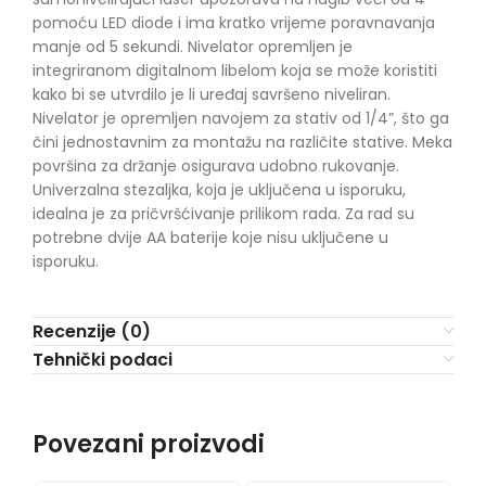
pomoću LED diode i ima kratko vrijeme poravnavanja
manje od 5 sekundi. Nivelator opremljen je
integriranom digitalnom libelom koja se može koristiti
kako bi se utvrdilo je li uređaj savršeno niveliran.
Nivelator je opremljen navojem za stativ od 1/4”, što ga
čini jednostavnim za montažu na različite stative. Meka
površina za držanje osigurava udobno rukovanje.
Univerzalna stezaljka, koja je uključena u isporuku,
idealna je za pričvršćivanje prilikom rada. Za rad su
potrebne dvije AA baterije koje nisu uključene u
isporuku.
Recenzije (0)
Tehnički podaci
Povezani proizvodi