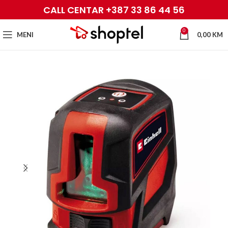
CALL CENTAR +387 33 86 44 56
0
MENI
0,00
KM