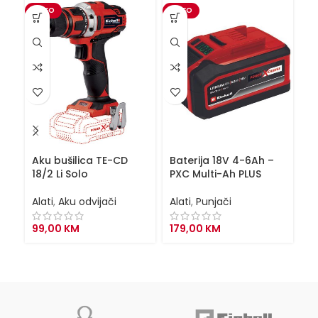
VIDEO
VIDEO
Aku bušilica TE-CD
Baterija 18V 4-6Ah –
Ba
18/2 Li Solo
PXC Multi-Ah PLUS
br
po
Alati
,
Aku odvijači
Alati
,
Punjači
Al
99,00
KM
179,00
KM
1