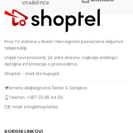
Prva TV stanica u Bosni i Hercegovini posvećena isključivo
teleprodaji.
Uvijek novi proizvodi, 24 sata dnevno, najbolja sniženja i
detaljne informacije o proizvodima.
Shoptel - znaš šta kupuješ.
Ismeta Alajbegovića Šerbe 3, Sarajevo
Telefon: +387 33 86 44 56
E-mail: info@shoptel.ba
KORISNI LINKOVI