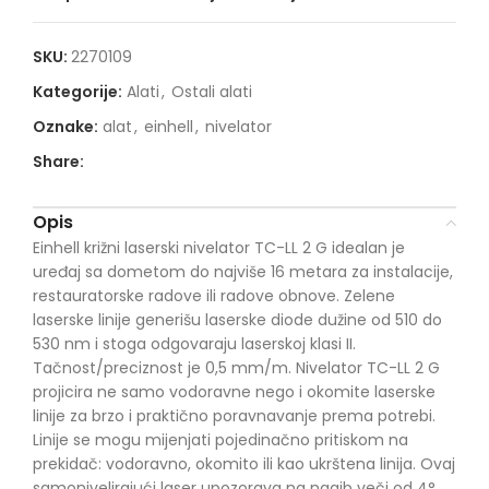
SKU:
2270109
Kategorije:
Alati
,
Ostali alati
Oznake:
alat
,
einhell
,
nivelator
Share:
Opis
Einhell križni laserski nivelator TC-LL 2 G idealan je
uređaj sa dometom do najviše 16 metara za instalacije,
restauratorske radove ili radove obnove. Zelene
laserske linije generišu laserske diode dužine od 510 do
530 nm i stoga odgovaraju laserskoj klasi II.
Tačnost/preciznost je 0,5 mm/m. Nivelator TC-LL 2 G
projicira ne samo vodoravne nego i okomite laserske
linije za brzo i praktično poravnavanje prema potrebi.
Linije se mogu mijenjati pojedinačno pritiskom na
prekidač: vodoravno, okomito ili kao ukrštena linija. Ovaj
samonivelirajući laser upozorava na nagib veči od 4°