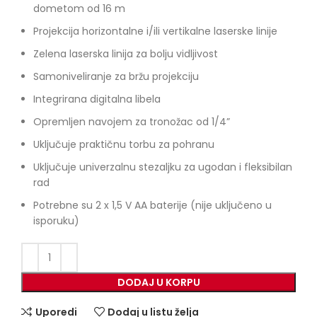
dometom od 16 m
Projekcija horizontalne i/ili vertikalne laserske linije
Zelena laserska linija za bolju vidljivost
Samoniveliranje za bržu projekciju
Integrirana digitalna libela
Opremljen navojem za tronožac od 1/4”
Uključuje praktičnu torbu za pohranu
Uključuje univerzalnu stezaljku za ugodan i fleksibilan
rad
Potrebne su 2 x 1,5 V AA baterije (nije uključeno u
isporuku)
DODAJ U KORPU
Uporedi
Dodaj u listu želja