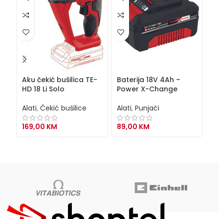
Aku čekić bušilica TE-
Baterija 18V 4Ah –
Ba
HD 18 Li Solo
Power X-Change
P
Alati
,
Čekić bušilice
Alati
,
Punjači
Al
169,00
KM
89,00
KM
2