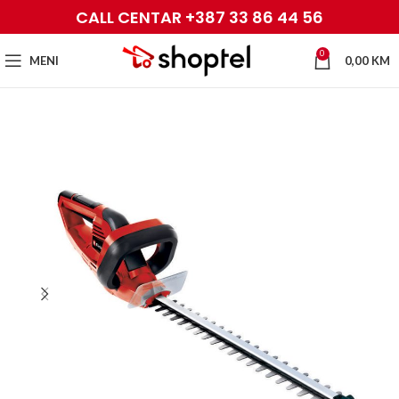
CALL CENTAR +387 33 86 44 56
0
MENI
0,00
KM