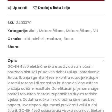
Uporedi
Dodaj u listu želja
SKU:
3403370
Kategorije:
Alati
,
Makaze/škare
,
Makaze/škare
,
Vrt
Oznake:
alat
,
einhell
,
makaze
,
škare
Share:
Opis
GC-EH 4550 električne škare za živicu su moćan i
pouzdan alat koji pruža vrlo dobru uslugu obrezivanja
živica, žbunja i grmlja. Njezine kontra rotacijske duple
laserski rezane i dijamantno brušene čelične oštrice
pružaju odlične rezultate. Za efikasan prijenos snage
postoji robustan metalni zupčanik sa dugim radnim
vijekom. Dodatna ručka i mala težina čine rad bez
napora. Dvostepeni sigurnosni prekidač i veliki ručni
štitnik GC-EH 4550 osiguravaju visoku sigurnost tijekom