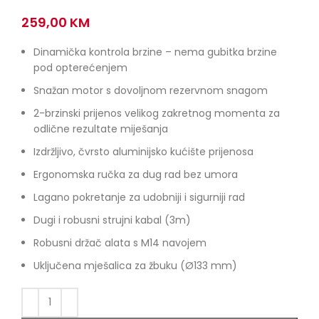
259,00
KM
Dinamička kontrola brzine – nema gubitka brzine
pod opterećenjem
Snažan motor s dovoljnom rezervnom snagom
2-brzinski prijenos velikog zakretnog momenta za
odlične rezultate miješanja
Izdržljivo, čvrsto aluminijsko kućište prijenosa
Ergonomska ručka za dug rad bez umora
Lagano pokretanje za udobniji i sigurniji rad
Dugi i robusni strujni kabal (3m)
Robusni držač alata s M14 navojem
Uključena mješalica za žbuku (Ø133 mm)