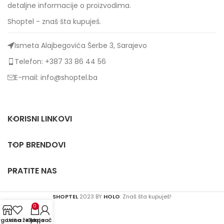
detaljne informacije o proizvodima.
Shoptel - znaš šta kupuješ.
Ismeta Alajbegovića Šerbe 3, Sarajevo
Telefon: +387 33 86 44 56
E-mail: info@shoptel.ba
KORISNI LINKOVI
TOP BRENDOVI
PRATITE NAS
SHOPTEL
2023 BY
HOLO
. Znaš šta kupuješ!
0
rgovina
Lista želja
Korpa
Moj račun