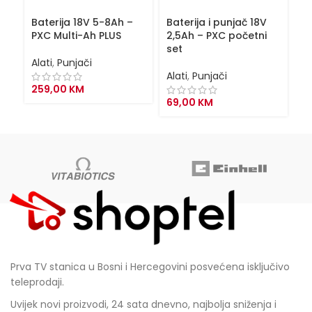
Baterija 18V 5-8Ah –
Baterija i punjač 18V
Ba
PXC Multi-Ah PLUS
2,5Ah – PXC početni
P
set
Alati
,
Punjači
Al
Alati
,
Punjači
259,00
KM
18
69,00
KM
Prva TV stanica u Bosni i Hercegovini posvećena isključivo
teleprodaji.
Uvijek novi proizvodi, 24 sata dnevno, najbolja sniženja i