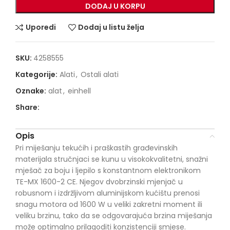
DODAJ U KORPU
Uporedi
Dodaj u listu želja
SKU:
4258555
Kategorije:
Alati
,
Ostali alati
Oznake:
alat
,
einhell
Share:
Opis
Pri miješanju tekućih i praškastih građevinskih
materijala stručnjaci se kunu u visokokvalitetni, snažni
mješač za boju i ljepilo s konstantnom elektronikom
TE-MX 1600-2 CE. Njegov dvobrzinski mjenjač u
robusnom i izdržljivom aluminijskom kućištu prenosi
snagu motora od 1600 W u veliki zakretni moment ili
veliku brzinu, tako da se odgovarajuća brzina miješanja
može optimalno prilagoditi konzistenciji smjese.