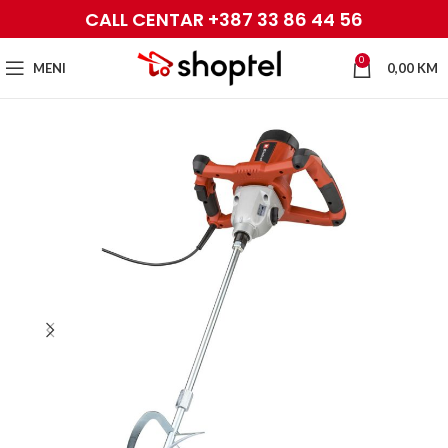
CALL CENTAR +387 33 86 44 56
0
MENI
0,00
KM