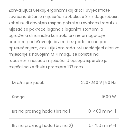
Zahvaljujući velikoj, ergonomskoj dršci, uvijek imate
savršeno držanje miješača za žbuku, a 3 m dugi, robusni
kabal nudi dovoljan raspon pokreta u svakom trenutku.
Mješač se pokreće lagano s laganim startom, a
ugrađena dinamička kontrola brzine omogućuje
precizno podešavanje brzine bez pada brzine pod
opterećenjem, čak i tijekom rada. Svi uobičajeni alati za
miješanje s navojem M14 mogu se koristiti na
robusnom nosaču miješača. U opsegu isporuke je i
miješalica za žbuku promjera 133 mm.
Mrežni priključak
220-240 V | 50 Hz
Snaga
1600 W
Brzina praznog hoda (brzina 1)
0-460 min^-1
Brzina praznog hoda (brzina 2)
0-750 min^-1