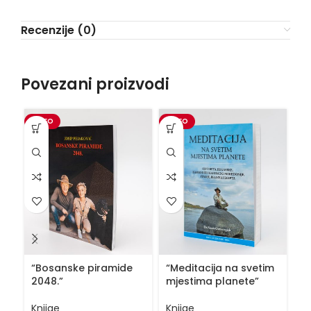
Recenzije (0)
Povezani proizvodi
VIDEO
VIDEO
VI
“Bosanske piramide
“Meditacija na svetim
“
2048.”
mjestima planete”
v
in
Knjige
Knjige