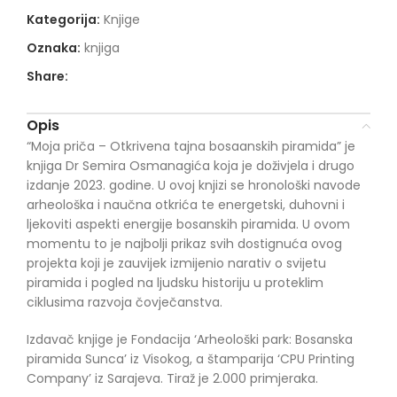
Kategorija:
Knjige
Oznaka:
knjiga
Share:
Opis
“Moja priča – Otkrivena tajna bosaanskih piramida” je
knjiga Dr Semira Osmanagića koja je doživjela i drugo
izdanje 2023. godine. U ovoj knjizi se hronološki navode
arheološka i naučna otkrića te energetski, duhovni i
ljekoviti aspekti energije bosanskih piramida. U ovom
momentu to je najbolji prikaz svih dostignuća ovog
projekta koji je zauvijek izmijenio narativ o svijetu
piramida i pogled na ljudsku historiju u proteklim
ciklusima razvoja čovječanstva.
Izdavač knjige je Fondacija ‘Arheološki park: Bosanska
piramida Sunca’ iz Visokog, a štamparija ‘CPU Printing
Company’ iz Sarajeva. Tiraž je 2.000 primjeraka.