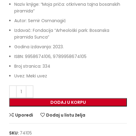
Naziv knjige: “Moja priča: otkrivena tajna bosanskih
piramida”
Autor: Semir Osmanagić
Izdavač: Fondacija “Arheološki park: Bosanska
piramida Sunca”
Godina izdavanja: 2023.
ISBN: 9958674106, 9789958674105
Broj stranica: 334
Uvez: Meki uvez
DODAJ U KORPU
Uporedi
Dodaj u listu želja
SKU:
74105