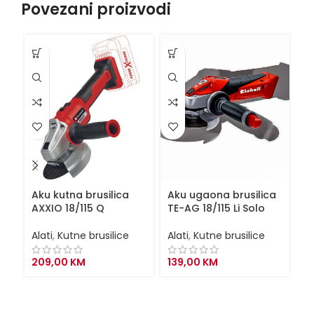
Povezani proizvodi
Aku kutna brusilica
Aku ugaona brusilica
Ba
AXXIO 18/115 Q
TE-AG 18/115 Li Solo
P
Alati
,
Kutne brusilice
Alati
,
Kutne brusilice
Al
209,00
KM
139,00
KM
8