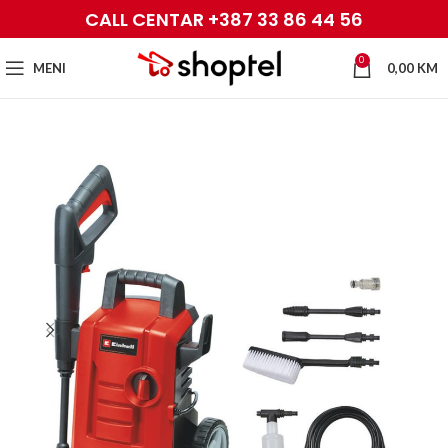
CALL CENTAR +387 33 86 44 56
0
MENI
0,00
KM