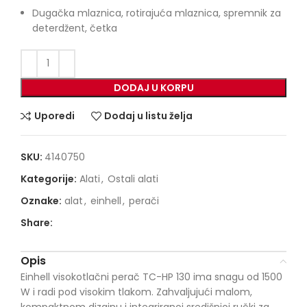
Dugačka mlaznica, rotirajuća mlaznica, spremnik za
deterdžent, četka
DODAJ U KORPU
Uporedi
Dodaj u listu želja
SKU:
4140750
Kategorije:
Alati
,
Ostali alati
Oznake:
alat
,
einhell
,
perači
Share:
Opis
Einhell visokotlačni perač TC-HP 130 ima snagu od 1500
W i radi pod visokim tlakom. Zahvaljujući malom,
kompaktnom dizajnu i integriranoj središnjoj ručki za