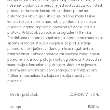
nošenje, visokotlačni perač je jednostavan za rad i štedi
prostor kada se ne koristi. Visokotlačni perač se
automatski uključuje i isključuje, a zbog male težine
idealan je za mobilnu upotrebu i prikladan je za brzo
čišćenje lagano zaprljanih površina uz visoku brzinu
protoka. Priključak za vodu ima ugrađeni filter. Za
fleksibilnost u uporabi visokotlačni perač ima modularni
sistem brzootpuštajuće spojnice za priključivanje
pribora, a tlak i jačina vodenog mlaza regulirani su
mlaznicama. Također postoje raznovrsne mogućnosti
pohrane mlaznica, pištolja i ostalog pribora. Proizvod se
isporučuje u kompletu s pištoljem, tlačnim crijevom,
uskom/širokom mlaznicom, rotirajućom mlaznicom,
četkom i posudicom u koju se stavlja sredstvo za
čišćenje.
Mrežni priključak
220-240 V | 50 Hz
Snaga
1500 W