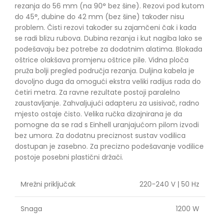
rezanja do 56 mm (na 90° bez šine). Rezovi pod kutom
do 45°, dubine do 42 mm (bez šine) također nisu
problem. Čisti rezovi također su zajamčeni čak i kada
se radi blizu rubova. Dubina rezanja i kut nagiba lako se
podešavaju bez potrebe za dodatnim alatima. Blokada
oštrice olakšava promjenu oštrice pile. Vidna ploča
pruža bolji pregled područja rezanja. Duljina kabela je
dovoljno duga da omogući ekstra veliki radijus rada do
četiri metra. Za ravne rezultate postoji paralelno
zaustavljanje. Zahvaljujući adapteru za usisivač, radno
mjesto ostaje čisto. Velika ručka dizajnirana je da
pomogne da se rad s Einhell uranjajućom pilom izvodi
bez umora. Za dodatnu preciznost sustav vodilica
dostupan je zasebno. Za precizno podešavanje vodilice
postoje posebni plastični držači.
Mrežni priključak
220-240 V | 50 Hz
Snaga
1200 W