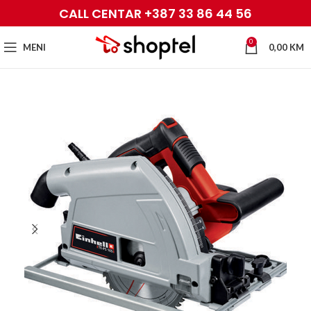
CALL CENTAR +387 33 86 44 56
0
MENI
0,00
KM