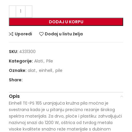
DODAJ U KORPU
Uporedi
Dodaj u listu želja
SKU:
4331300
Kategorije:
Alati
,
Pile
Oznake:
alat
,
einhell
,
pile
Share:
Opis
Einhell TE-PS 165 uranjajuća kružna pila moćna je
svestrana kada je u pitanju precizno rezanje širokog
spektra materijala. Za drvo, ploče i plastiku: zahvaljujući
nazivnoj snazi ​​do 1200 W, oštrica od tvrdog metala
visoke kvalitete snažno reže materijale s dubinom