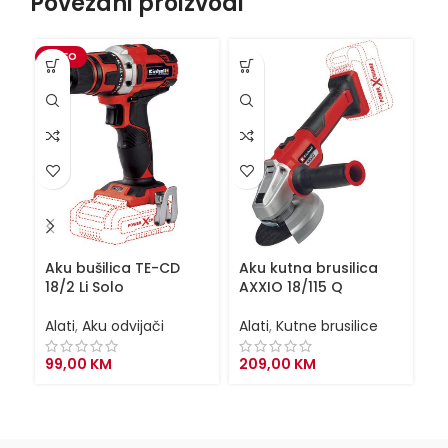
Povezani proizvodi
VIDEO
Aku bušilica TE-CD
Aku kutna brusilica
Ba
18/2 Li Solo
AXXIO 18/115 Q
br
po
Alati
,
Aku odvijači
Alati
,
Kutne brusilice
Al
99,00
KM
209,00
KM
1