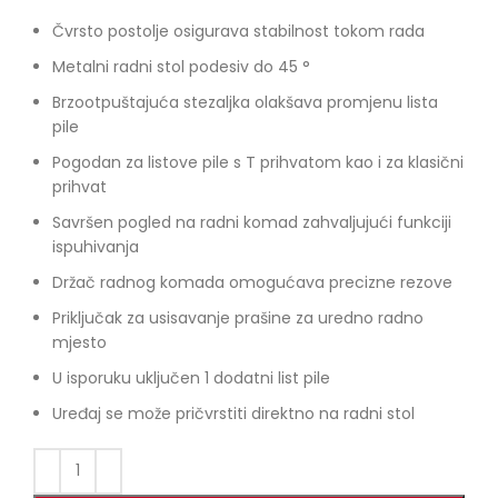
Čvrsto postolje osigurava stabilnost tokom rada
Metalni radni stol podesiv do 45 °
Brzootpuštajuća stezaljka olakšava promjenu lista
pile
Pogodan za listove pile s T prihvatom kao i za klasični
prihvat
Savršen pogled na radni komad zahvaljujući funkciji
ispuhivanja
Držač radnog komada omogućava precizne rezove
Priključak za usisavanje prašine za uredno radno
mjesto
U isporuku uključen 1 dodatni list pile
Uređaj se može pričvrstiti direktno na radni stol