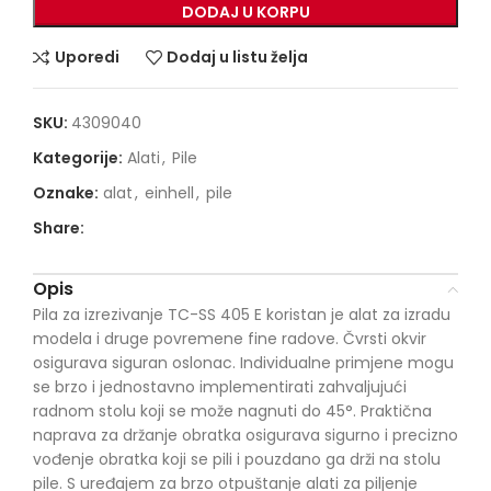
DODAJ U KORPU
Uporedi
Dodaj u listu želja
SKU:
4309040
Kategorije:
Alati
,
Pile
Oznake:
alat
,
einhell
,
pile
Share:
Opis
Pila za izrezivanje TC-SS 405 E koristan je alat za izradu
modela i druge povremene fine radove. Čvrsti okvir
osigurava siguran oslonac. Individualne primjene mogu
se brzo i jednostavno implementirati zahvaljujući
radnom stolu koji se može nagnuti do 45°. Praktična
naprava za držanje obratka osigurava sigurno i precizno
vođenje obratka koji se pili i pouzdano ga drži na stolu
pile. S uređajem za brzo otpuštanje alati za piljenje