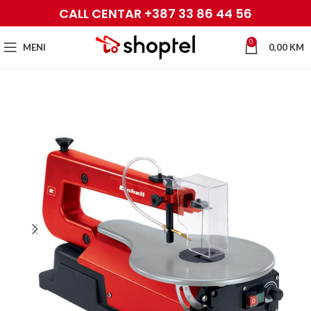
CALL CENTAR +387 33 86 44 56
0
MENI
0,00
KM