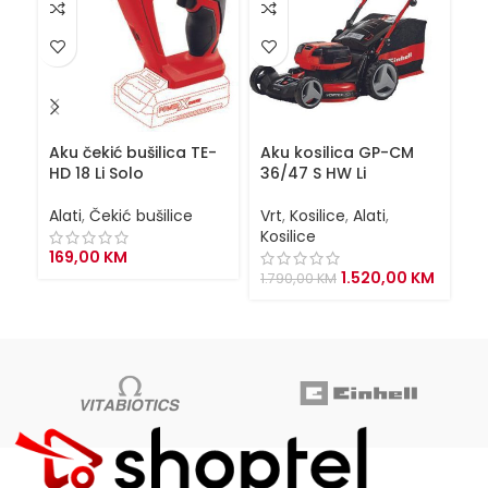
Aku čekić bušilica TE-
Aku kosilica GP-CM
Ba
HD 18 Li Solo
36/47 S HW Li
P
Alati
,
Čekić bušilice
Vrt
,
Kosilice
,
Alati
,
Al
Kosilice
169,00
KM
1
Original
Curren
1.520,00
KM
1.790,00
KM
price
price
was:
is:
1.790,00 KM.
1.520,0