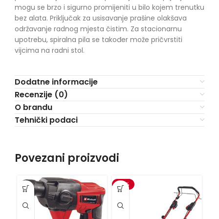
mogu se brzo i sigurno promijeniti u bilo kojem trenutku
bez alata. Priključak za usisavanje prašine olakšava
održavanje radnog mjesta čistim. Za stacionarnu
upotrebu, spiralna pila se također može pričvrstiti
vijcima na radni stol.
Dodatne informacije
Recenzije (0)
O brandu
Tehnički podaci
Povezani proizvodi
-15%
VI