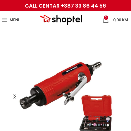
CALL CENTAR +387 33 86 44 56
0
MENI
0,00
KM