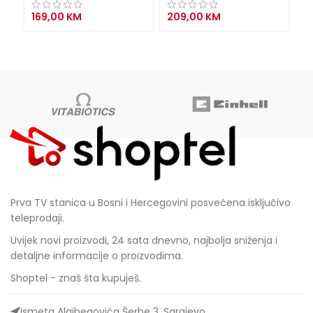
169,00
KM
209,00
KM
2
Prva TV stanica u Bosni i Hercegovini posvećena isključivo
teleprodaji.
Uvijek novi proizvodi, 24 sata dnevno, najbolja sniženja i
detaljne informacije o proizvodima.
Shoptel - znaš šta kupuješ.
Ismeta Alajbegovića Šerbe 3, Sarajevo