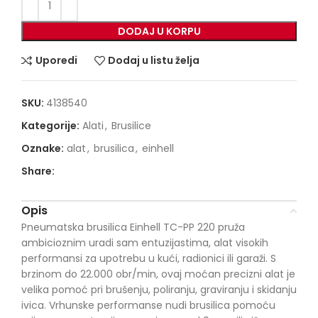
DODAJ U KORPU
Uporedi
Dodaj u listu želja
SKU:
4138540
Kategorije:
Alati
,
Brusilice
Oznake:
alat
,
brusilica
,
einhell
Share:
Opis
Pneumatska brusilica Einhell TC-PP 220 pruža
ambicioznim uradi sam entuzijastima, alat visokih
performansi za upotrebu u kući, radionici ili garaži. S
brzinom do 22.000 obr/min, ovaj moćan precizni alat je
velika pomoć pri brušenju, poliranju, graviranju i skidanju
ivica. Vrhunske performanse nudi brusilica pomoću