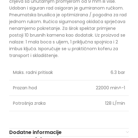
crijeva sa unutarnjim promjerom od 9 mm ili više.
Udoban i siguran rad osigoran je gumiranom ručkom.
Pneumatska brusilica je optimizirana / pogodna za rad
jednom rukom. Ručica sigurnosnog okidača sprječava
nenamjerno pokretanje. Za širok spektar primjene
postoji 10 brusnih kamena kao dodatak. Uz proizvod se
nalaze: 1 mala boca s uljem, 1 priključna spojnica i 2
imbus ključa. Isporučuje se u praktičnom koferu za
transport i skladištenje.
Maks. radni pritisak
6.3 bar
Prazan hod
22000 min^-1
Potrošnja zraka
128 L/min
Dodatne informacije