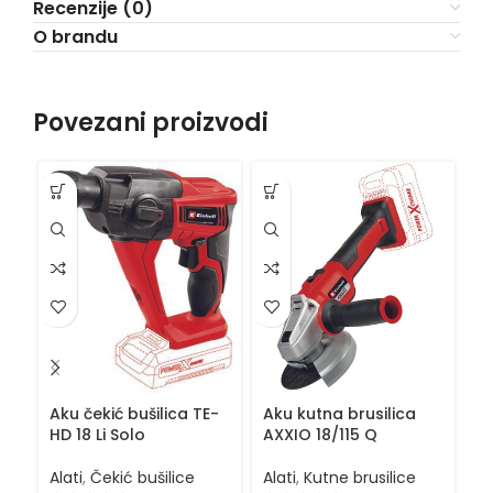
Recenzije (0)
O brandu
Povezani proizvodi
Aku čekić bušilica TE-
Aku kutna brusilica
Ba
HD 18 Li Solo
AXXIO 18/115 Q
P
Alati
,
Čekić bušilice
Alati
,
Kutne brusilice
Al