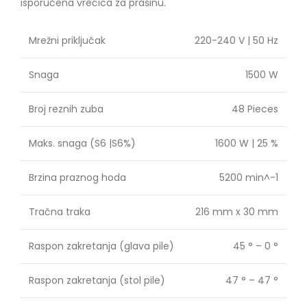
isporučena vrećica za prašinu.
Mrežni priključak
220-240 V | 50 Hz
Snaga
1500 W
Broj reznih zuba
48 Pieces
Maks. snaga (S6 |S6%)
1600 W | 25 %
Brzina praznog hoda
5200 min^-1
Tračna traka
216 mm x 30 mm
Raspon zakretanja (glava pile)
45 ° – 0 °
Raspon zakretanja (stol pile)
47 ° – 47 °