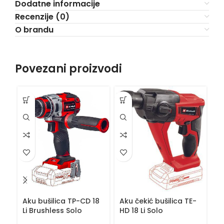
Dodatne informacije
Recenzije (0)
O brandu
Povezani proizvodi
Aku bušilica TP-CD 18
Aku čekić bušilica TE-
A
Li Brushless Solo
HD 18 Li Solo
TE