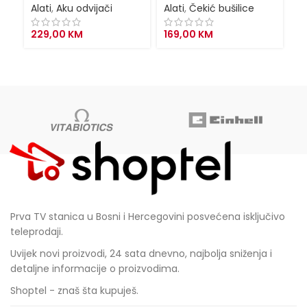
Alati
,
Aku odvijači
Alati
,
Čekić bušilice
Al
229,00
KM
169,00
KM
1
Prva TV stanica u Bosni i Hercegovini posvećena isključivo
teleprodaji.
Uvijek novi proizvodi, 24 sata dnevno, najbolja sniženja i
detaljne informacije o proizvodima.
Shoptel - znaš šta kupuješ.