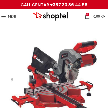
CALL CENTAR +387 33 86 44 56
0
MENI
0,00
KM