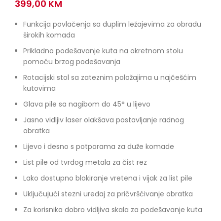
399,00
KM
Funkcija povlačenja sa duplim ležajevima za obradu
širokih komada
Prikladno podešavanje kuta na okretnom stolu
pomoću brzog podešavanja
Rotacijski stol sa zateznim položajima u najčešćim
kutovima
Glava pile sa nagibom do 45° u lijevo
Jasno vidljiv laser olakšava postavljanje radnog
obratka
Lijevo i desno s potporama za duže komade
List pile od tvrdog metala za čist rez
Lako dostupno blokiranje vretena i vijak za list pile
Uključujući stezni uređaj za pričvršćivanje obratka
Za korisnika dobro vidljiva skala za podešavanje kuta