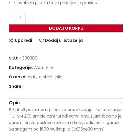
Lijevak iza pile za bolje pražnjenje prašine
DODAJ U KORPU
Uporedi
Dodaj u listu želja
SKU:
4300380
Kategorije:
Alati
,
Pile
Oznake:
alat
,
einhell
,
pile
Share:
Opis
S Einhell poteznom pilom za prorezivanje i koso rezanje
TC-SM 216, ambiciozni “uradi sam” entuzijast idealno je
opremljen za poslove rezanja u kući, radionici ili garaži.
Sa snagom od 1600 W, list pile (Ø216xø30 mm)