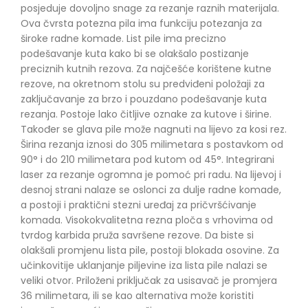
posjeduje dovoljno snage za rezanje raznih materijala.
Ova čvrsta potezna pila ima funkciju potezanja za
široke radne komade. List pile ima precizno
podešavanje kuta kako bi se olakšalo postizanje
preciznih kutnih rezova. Za najčešće korištene kutne
rezove, na okretnom stolu su predviđeni položaji za
zaključavanje za brzo i pouzdano podešavanje kuta
rezanja. Postoje lako čitljive oznake za kutove i širine.
Također se glava pile može nagnuti na lijevo za kosi rez.
Širina rezanja iznosi do 305 milimetara s postavkom od
90° i do 210 milimetara pod kutom od 45°. Integrirani
laser za rezanje ogromna je pomoć pri radu. Na lijevoj i
desnoj strani nalaze se oslonci za dulje radne komade,
a postoji i praktični stezni uređaj za pričvršćivanje
komada. Visokokvalitetna rezna ploča s vrhovima od
tvrdog karbida pruža savršene rezove. Da biste si
olakšali promjenu lista pile, postoji blokada osovine. Za
učinkovitije uklanjanje piljevine iza lista pile nalazi se
veliki otvor. Priloženi priključak za usisavač je promjera
36 milimetara, ili se kao alternativa može koristiti