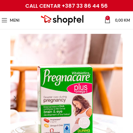
CALL CENTAR +387 33 86 44 56
0
MENI
0,00
KM