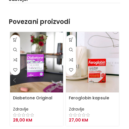
Povezani proizvodi
VI
Diabetone Original
Feroglobin kapsule
I
Zdravlje
Zdravlje
Zd
28,00
KM
27,00
KM
4