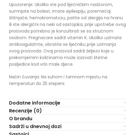
Upozorenje: Ukoliko ste pod liječničkim nadzorom,
sumnjate na bolest, imate epilespiju, poremećaj
štitnjače, hemokromatozu, patite od alergija na hranu
ili ste alergični na neki od sastojaka, prije upotrebe ovog
proizvoda potrebno je konzultirati se sa stručnom
osobom. Pregnacare sadrži vitamin K. Ukoliko uzimate
antikoagulatnte, obratite se liječniku prije uzimanja
ovog proizvoda. Ovaj proizvod sadrži željezo koje u
prekomjernim količinama može izazvati štetne
posljedice kod vrlo male djece.
Način čuvanja: Na suhom i tamnom mjestu na
temperaturi do 25 stepeni.
Dodatne informacije
Recenzije (0)
O brandu
Sadrži u dnevnoj dozi
Sastojci