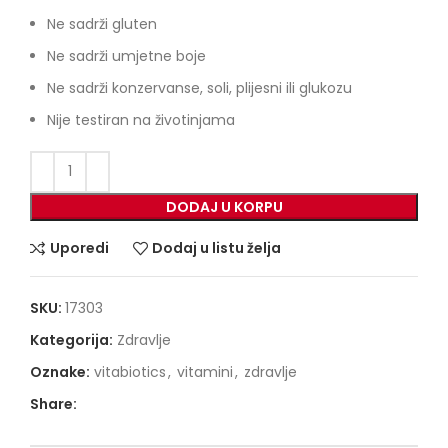
Ne sadrži gluten
Ne sadrži umjetne boje
Ne sadrži konzervanse, soli, plijesni ili glukozu
Nije testiran na životinjama
DODAJ U KORPU
Uporedi
Dodaj u listu želja
SKU:
17303
Kategorija:
Zdravlje
Oznake:
vitabiotics
,
vitamini
,
zdravlje
Share: