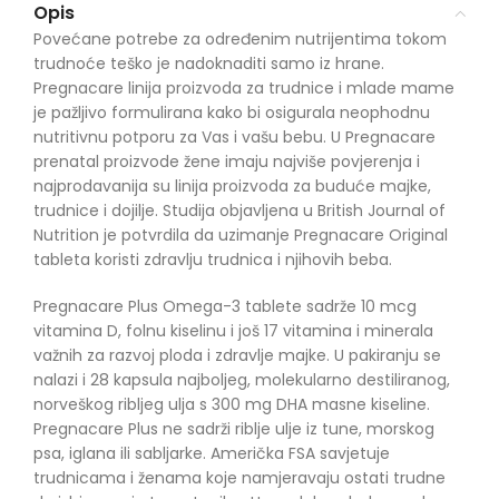
Opis
Povećane potrebe za određenim nutrijentima tokom
trudnoće teško je nadoknaditi samo iz hrane.
Pregnacare linija proizvoda za trudnice i mlade mame
je pažljivo formulirana kako bi osigurala neophodnu
nutritivnu potporu za Vas i vašu bebu. U Pregnacare
prenatal proizvode žene imaju najviše povjerenja i
najprodavanija su linija proizvoda za buduće majke,
trudnice i dojilje. Studija objavljena u British Journal of
Nutrition je potvrdila da uzimanje Pregnacare Original
tableta koristi zdravlju trudnica i njihovih beba.
Pregnacare Plus Omega-3 tablete sadrže 10 mcg
vitamina D, folnu kiselinu i još 17 vitamina i minerala
važnih za razvoj ploda i zdravlje majke. U pakiranju se
nalazi i 28 kapsula najboljeg, molekularno destiliranog,
norveškog ribljeg ulja s 300 mg DHA masne kiseline.
Pregnacare Plus ne sadrži riblje ulje iz tune, morskog
psa, iglana ili sabljarke. Američka FSA savjetuje
trudnicama i ženama koje namjeravaju ostati trudne