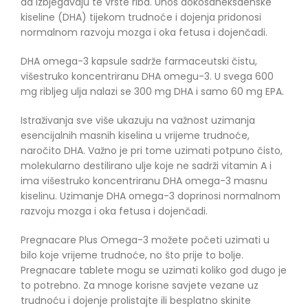
da izbjegavaju te vrste riba. Unos dokosaheksaenske
kiseline (DHA) tijekom trudnoće i dojenja pridonosi
normalnom razvoju mozga i oka fetusa i dojenčadi.
DHA omega-3 kapsule sadrže farmaceutski čistu,
višestruko koncentriranu DHA omegu-3. U svega 600
mg ribljeg ulja nalazi se 300 mg DHA i samo 60 mg EPA.
Istraživanja sve više ukazuju na važnost uzimanja
esencijalnih masnih kiselina u vrijeme trudnoće,
naročito DHA. Važno je pri tome uzimati potpuno čisto,
molekularno destilirano ulje koje ne sadrži vitamin A i
ima višestruko koncentriranu DHA omega-3 masnu
kiselinu. Uzimanje DHA omega-3 doprinosi normalnom
razvoju mozga i oka fetusa i dojenčadi.
Pregnacare Plus Omega-3 možete početi uzimati u
bilo koje vrijeme trudnoće, no što prije to bolje.
Pregnacare tablete mogu se uzimati koliko god dugo je
to potrebno. Za mnoge korisne savjete vezane uz
trudnoću i dojenje prolistajte ili besplatno skinite