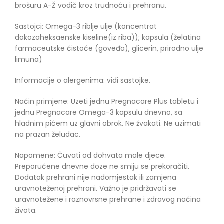
brošuru A-Ž vodič kroz trudnoću i prehranu.
Sastojci: Omega-3 riblje ulje (koncentrat
dokozaheksaenske kiseline(iz riba)); kapsula (želatina
farmaceutske čistoće (goveđa), glicerin, prirodno ulje
limuna)
Informacije o alergenima: vidi sastojke.
Način primjene: Uzeti jednu Pregnacare Plus tabletu i
jednu Pregnacare Omega-3 kapsulu dnevno, sa
hladnim pićem uz glavni obrok. Ne žvakati. Ne uzimati
na prazan želudac.
Napomene: Čuvati od dohvata male djece.
Preporučene dnevne doze ne smiju se prekoračiti.
Dodatak prehrani nije nadomjestak ili zamjena
uravnoteženoj prehrani. Važno je pridržavati se
uravnotežene i raznovrsne prehrane i zdravog načina
života.