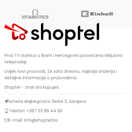
Prva TV stanica u Bosni i Hercegovini posvećena isključivo
teleprodaji.
Uvijek novi proizvodi, 24 sata dnevno, najbolja sniženja i
detaljne informacije o proizvodima.
Shoptel - znaš šta kupuješ.
Ismeta Alajbegovića Šerbe 3, Sarajevo
Telefon: +387 33 86 44 56
E-mail: info@shoptel.ba