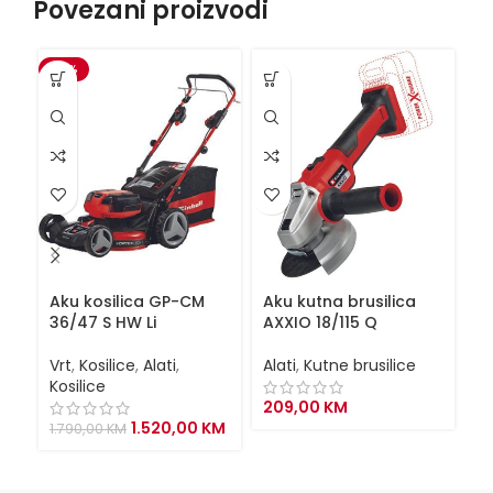
Povezani proizvodi
-15%
VI
Aku kosilica GP-CM
Aku kutna brusilica
Ba
36/47 S HW Li
AXXIO 18/115 Q
P
Vrt
,
Kosilice
,
Alati
,
Alati
,
Kutne brusilice
Al
Kosilice
209,00
KM
1
Original
Current
1.520,00
KM
1.790,00
KM
price
price
was:
is:
1.790,00 KM.
1.520,00 KM.