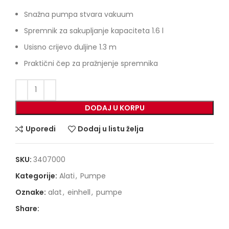
Snažna pumpa stvara vakuum
Spremnik za sakupljanje kapaciteta 1.6 l
Usisno crijevo duljine 1.3 m
Praktični čep za pražnjenje spremnika
DODAJ U KORPU
Uporedi
Dodaj u listu želja
SKU:
3407000
Kategorije:
Alati
,
Pumpe
Oznake:
alat
,
einhell
,
pumpe
Share: