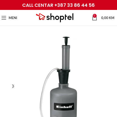
CALL CENTAR +387 33 86 44 56
0
MENI
0,00
KM