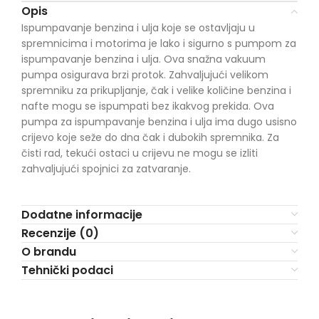
Opis
Ispumpavanje benzina i ulja koje se ostavljaju u
spremnicima i motorima je lako i sigurno s pumpom za
ispumpavanje benzina i ulja. Ova snažna vakuum
pumpa osigurava brzi protok. Zahvaljujući velikom
spremniku za prikupljanje, čak i velike količine benzina i
nafte mogu se ispumpati bez ikakvog prekida. Ova
pumpa za ispumpavanje benzina i ulja ima dugo usisno
crijevo koje seže do dna čak i dubokih spremnika. Za
čisti rad, tekući ostaci u crijevu ne mogu se izliti
zahvaljujući spojnici za zatvaranje.
Dodatne informacije
Recenzije (0)
O brandu
Tehnički podaci