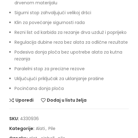
drvenom materijalu
Sigurni stop zahvaljujući velikoj dršci
Klin za povećanje sigurnosti rada
Rezni list od karbida za rezanje drva uzduž i poprijeko
Regulacija dubine reza bez alata za odlične rezultate
Podesiva donja ploča bez upotrebe alata za kutna
rezanja
Paralelni stop za precizne rezove
Uključujući priključak za uklanjanje prašine
Pocinčana donja ploča
Uporedi
Dodaj u listu želja
SKU:
4330936
Kategorije:
Alati
,
Pile