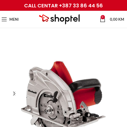
CALL CENTAR +387 33 86 44 56
0
MENI
0,00
KM