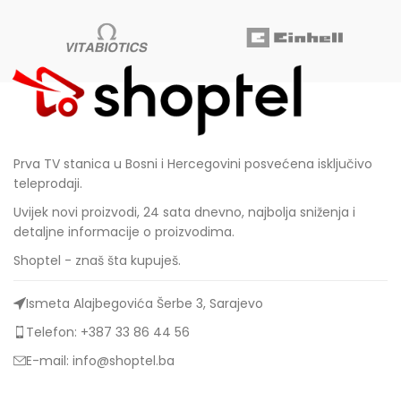
1.790,00 KM.
1.520,0
Prva TV stanica u Bosni i Hercegovini posvećena isključivo
teleprodaji.
Uvijek novi proizvodi, 24 sata dnevno, najbolja sniženja i
detaljne informacije o proizvodima.
Shoptel - znaš šta kupuješ.
Ismeta Alajbegovića Šerbe 3, Sarajevo
Telefon: +387 33 86 44 56
E-mail: info@shoptel.ba