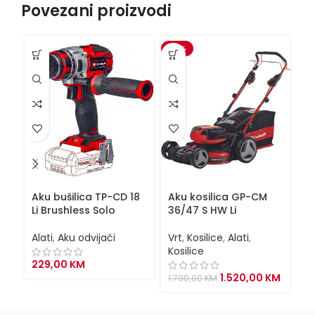
Povezani proizvodi
-15%
Aku bušilica TP-CD 18
Aku kosilica GP-CM
Ba
Li Brushless Solo
36/47 S HW Li
P
Alati
,
Aku odvijači
Vrt
,
Kosilice
,
Alati
,
Al
Kosilice
229,00
KM
8
Original
Curren
1.520,00
KM
1.790,00
KM
price
price
was:
is: