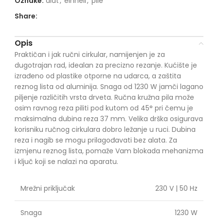
Oznake:
alat
,
einhell
,
pile
Share:
Opis
Praktičan i jak ručni cirkular, namijenjen je za
dugotrajan rad, idealan za precizno rezanje. Kućište je
izrađeno od plastike otporne na udarca, a zaštita
reznog lista od aluminija. Snaga od 1230 W jamči lagano
piljenje različitih vrsta drveta. Ručna kružna pila može
osim ravnog reza piliti pod kutom od 45° pri čemu je
maksimalna dubina reza 37 mm. Velika drška osigurava
korisniku ručnog cirkulara dobro ležanje u ruci. Dubina
reza i nagib se mogu prilagođavati bez alata. Za
izmjenu reznog lista, pomaže Vam blokada mehanizma
i ključ koji se nalazi na aparatu.
Mrežni priključak
230 V | 50 Hz
Snaga
1230 W