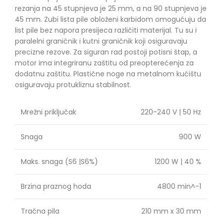
rezanja na 45 stupnjeva je 25 mm, a na 90 stupnjeva je
45 mm. Zubi lista pile obloženi karbidom omogućuju da
list pile bez napora presijeca različiti materijal. Tu su i
paralelni graničnik i kutni graničnik koji osiguravaju
precizne rezove. Za siguran rad postoji potisni štap, a
motor ima integriranu zaštitu od preopterećenja za
dodatnu zaštitu. Plastične noge na metalnom kućištu
osiguravaju protukliznu stabilnost.
Mrežni priključak
220-240 V | 50 Hz
Snaga
900 W
Maks. snaga (S6 |S6%)
1200 W | 40 %
Brzina praznog hoda
4800 min^-1
Tračna pila
210 mm x 30 mm