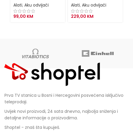
Alati
,
Aku odvijači
Alati
,
Aku odvijači
Al
99,00
KM
229,00
KM
1
Prva TV stanica u Bosni i Hercegovini posvećena isključivo
teleprodaji.
Uvijek novi proizvodi, 24 sata dnevno, najbolja sniženja i
detaljne informacije o proizvodima.
Shoptel - znaš šta kupuješ.