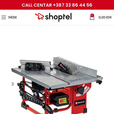
CALL CENTAR +387 33 86 44 56
0
MENI
0,00
KM