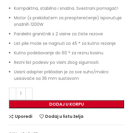
Kompaktna, stabilna i snažna. Svestrani pomagač!
Motor (s prekidačem za preopterećenje) isporučuje
snažnih 1200W
Paralelni graničnik s 2 visine za čiste rezove
List pile može se nagnuti za 45 ° za kutno rezanje
Kutno podešavanje do 60 ° za reznu kosinu
Rezni list podesiv po visini zbog sigurnosti
Usisni adapter prikladan je za sve suho/mokro
usisavače sa 36 mm sustavom
DODAJ U KORPU
Uporedi
Dodaj u listu želja