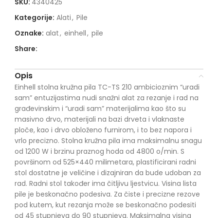
SKU:
4340425
Kategorije:
Alati
,
Pile
Oznake:
alat
,
einhell
,
pile
Share:
Opis
Einhell stolna kružna pila TC-TS 210 ambicioznim “uradi
sam” entuzijastima nudi snažni alat za rezanje i rad na
građevinskim i “uradi sam” materijalima kao što su
masivno drvo, materijali na bazi drveta i vlaknaste
ploče, kao i drvo obloženo furnirom, i to bez napora i
vrlo precizno. Stolna kružna pila ima maksimalnu snagu
od 1200 W i brzinu praznog hoda od 4800 o/min. S
površinom od 525×440 milimetara, plastificirani radni
stol dostatne je veličine i dizajniran da bude udoban za
rad. Radni stol također ima čitljivu ljestvicu. Visina lista
pile je beskonačno podesiva. Za čiste i precizne rezove
pod kutem, kut rezanja može se beskonačno podesiti
od 45 stupnjeva do 90 stupnjeva. Maksimalna visina