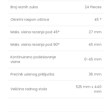
Broj reznih zuba
24 Pieces
Okretni raspon oštrice
45 °
Maks. visina rezanja pod 45°
27 mm
Maks. visina rezanja pod 90°
45 mm
Kontinuirano podešavanje
0-45 mm
visine
Prečnik usisnog priključka
36 mm
525 mm x 440
Veličina radnog stola
mm