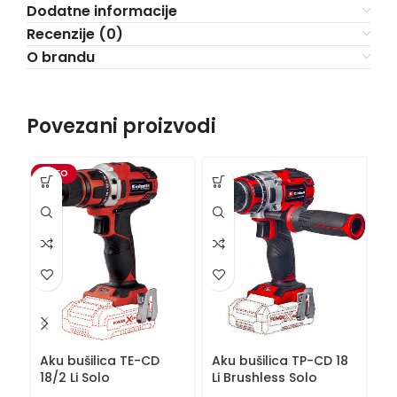
Dodatne informacije
Recenzije (0)
O brandu
Povezani proizvodi
VIDEO
VI
Aku bušilica TE-CD
Aku bušilica TP-CD 18
Ba
18/2 Li Solo
Li Brushless Solo
P