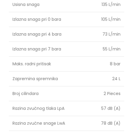
Usisna snaga
135 L/min
Izlazna snaga pri 0 bara
105 L/min
Izlazna snaga pri 4 bara
73 L/min
Izlazna snaga pri 7 bara
55 L/min
Maks. radni pritisak
8 bar
Zapremina spremnika
24 L
Broj cilindara
2 Pieces
Razina zvučnog tlaka LpA
57 dB (A)
Razina zvučne snage LwA
78 dB (A)