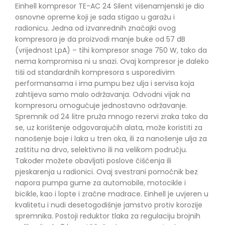
Einhell kompresor TE-AC 24 Silent višenamjenski je dio
osnovne opreme koji je sada stigao u garažu i
radionicu. Jedna od izvanrednih značajki ovog
kompresora je da proizvodi manje buke od 57 dB
(vrijednost LpA) – tihi kompresor snage 750 W, tako da
nema kompromisa ni u snazi. Ovaj kompresor je daleko
tiši od standardnih kompresora s usporedivim
performansama i ima pumpu bez ulja i servisa koja
zahtijeva samo malo održavanja. Odvodni vijak na
kompresoru omogućuje jednostavno održavanje.
Spremnik od 24 litre pruža mnogo rezervi zraka tako da
se, uz korištenje odgovarajućih alata, može koristiti za
nanošenje boje i laka u tren oka, ili za nanošenje ulja za
zaštitu na drvo, selektivno ili na velikom području.
Također možete obavljati poslove čišćenja ili
pjeskarenja u radionici. Ovaj svestrani pomoćnik bez
napora pumpa gume za automobile, motocikle i
bicikle, kao i lopte i zračne madrace. Einhell je uvjeren u
kvalitetu i nudi desetogodišnje jamstvo protiv korozije
spremnika. Postoji reduktor tlaka za regulaciju brojnih