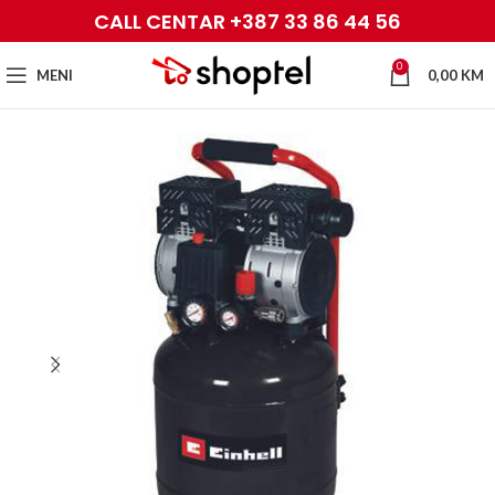
CALL CENTAR +387 33 86 44 56
0
MENI
0,00
KM