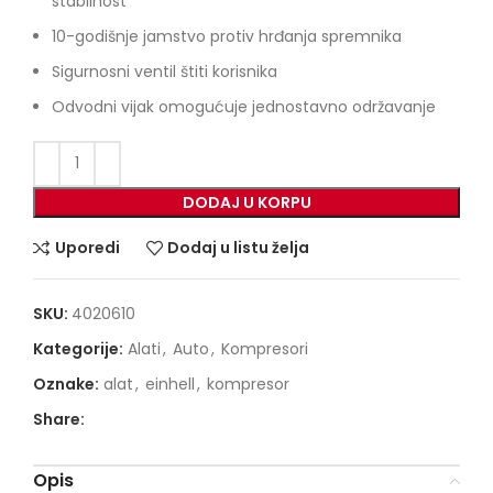
stabilnost
10-godišnje jamstvo protiv hrđanja spremnika
Sigurnosni ventil štiti korisnika
Odvodni vijak omogućuje jednostavno održavanje
DODAJ U KORPU
Uporedi
Dodaj u listu želja
SKU:
4020610
Kategorije:
Alati
,
Auto
,
Kompresori
Oznake:
alat
,
einhell
,
kompresor
Share:
Opis