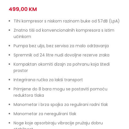
499,00
KM
Tihi kompresor s niskom razinom buke od 57dB (LpA)
Znatno tiši od konvencionalnih kompresora s istim
učinkom
Pumpa bez ulja, bez servisa za malo održavanja
Spremnik od 24 litre nudi dovoljne rezerve zraka
Kompaktan okomiti dizajn za pohranu koja štedi
prostor
Integrirana ručka za lakši transport
Primjene do 8 bara mogu se postaviti pomoću
reduktora tlaka
Manometar i brza spojka za regulirani radni tlak
Manometar za neregulirani tlak
Noge koje apsorbiraju vibracije pružaju dobru