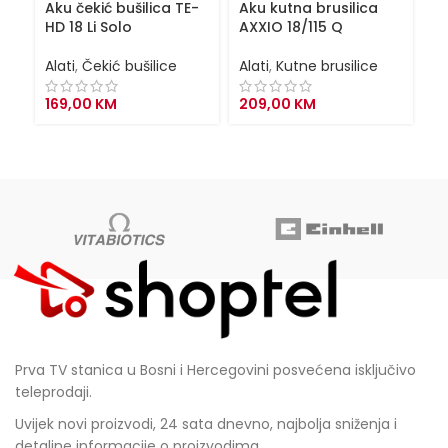
Aku čekić bušilica TE-
Aku kutna brusilica
Ba
HD 18 Li Solo
AXXIO 18/115 Q
P
Alati
,
Čekić bušilice
Alati
,
Kutne brusilice
Al
169,00
KM
209,00
KM
1
Prva TV stanica u Bosni i Hercegovini posvećena isključivo
teleprodaji.
Uvijek novi proizvodi, 24 sata dnevno, najbolja sniženja i
detaljne informacije o proizvodima.