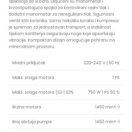
aplikacija do 8 bara. Uključeni su manometar i
brzootpuštajuća spojka za kontrolirani radni tlak i
dodatni manometar za neregulirani tlak. Sigurnosni
ventil štiti korisnika. Samo nekoliko koraka i kompresor
je spreman za jednostavan transport, a stabilnost
tijekom korištenja osiguravaju noge koje apsorbiraju
vibracije. Kompaktan dizajn omogućuje pohranu na
minimalnom prostoru.
Mrežni priključak
220-240 V | 50 Hz
Maks. snaga motora
1 PS
Maks. snaga motora (S3 | S3%
750 W 1 PS 50 %
Brzina motora
1450 min^-1
Broj obrtaja pumpe
1450 min^-1