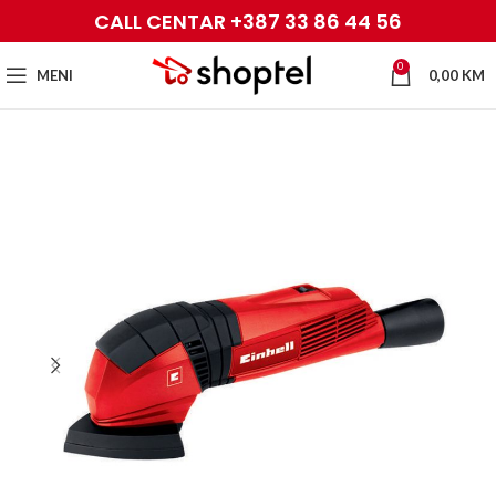
CALL CENTAR +387 33 86 44 56
0
MENI
0,00
KM