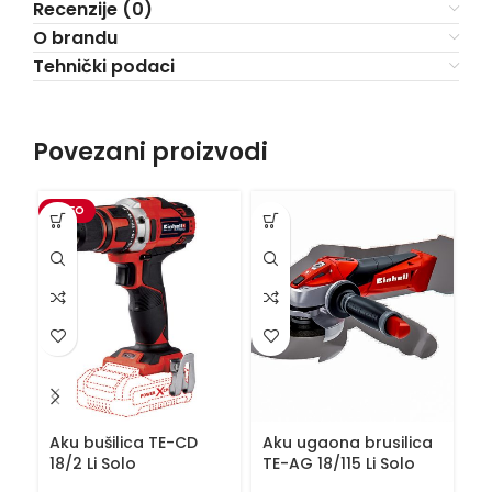
Recenzije (0)
O brandu
Tehnički podaci
Povezani proizvodi
VIDEO
Aku bušilica TE-CD
Aku ugaona brusilica
Ba
18/2 Li Solo
TE-AG 18/115 Li Solo
P