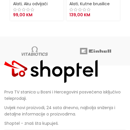
Alati
,
Aku odvijači
Alati
,
Kutne brusilice
Al
99,00
KM
139,00
KM
1
Prva TV stanica u Bosni i Hercegovini posvećena isključivo
teleprodaji.
Uvijek novi proizvodi, 24 sata dnevno, najbolja sniženja i
detaljne informacije o proizvodima.
Shoptel - znaš šta kupuješ.