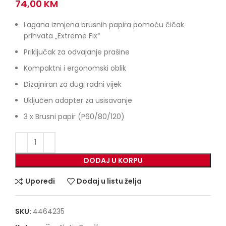
74,00
KM
Lagana izmjena brusnih papira pomoću čičak
prihvata „Extreme Fix“
Priključak za odvajanje prašine
Kompaktni i ergonomski oblik
Dizajniran za dugi radni vijek
Uključen adapter za usisavanje
3 x Brusni papir (P60/80/120)
DODAJ U KORPU
Uporedi
Dodaj u listu želja
SKU:
4464235