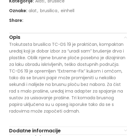
Kategorije:
Alati
,
Brusilice
Oznake:
alat
,
brusilica
,
einhell
Share:
Opis
Trokutasta brusilica TC-DS 19 je praktičan, kompaktan
uređaj koji je dobar izbor za “uradi sam” brušenje drva i
plastike. Oblik njene brusne ploče posebno je dizajniran
za laku obradu iskrivljenih, teško dostupnih područja.
TC-DS 19 je opremljen “Extreme-Fix” kukom i omčom,
tako da se brusni papir može promijeniti u nekoliko
sekundi i naliježe na brusnu ploču bez nabora. Za čist
rad s malo prašine, uređaj ima adapter za spajanje na
sustav za usisavanje prašine. Tri komada brusnog
papira uključena su u opseg isporuke tako da se s
radovima može započeti odmah.
Dodatne informacije