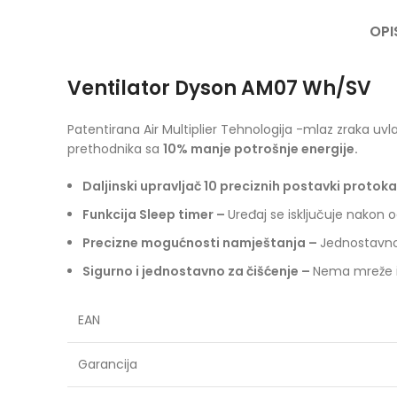
OPI
Ventilator Dyson AM07 Wh/SV
Patentirana Air Multiplier Tehnologija -mlaz zraka uvl
prethodnika sa
10% manje potrošnje energije.
Daljinski upravljač 10 preciznih postavki protok
Funkcija Sleep timer –
Uređaj se isključuje nako
Precizne mogućnosti namještanja –
Jednostavno 
Sigurno i jednostavno za čišćenje –
Nema mreže ili
EAN
Garancija