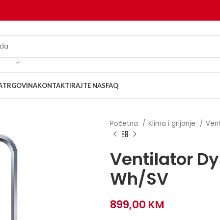
A
TRGOVINA
KONTAKTIRAJTE NAS
FAQ
Početna
Klima i grijanje
Vent
Ventilator D
Wh/SV
899,00
KM