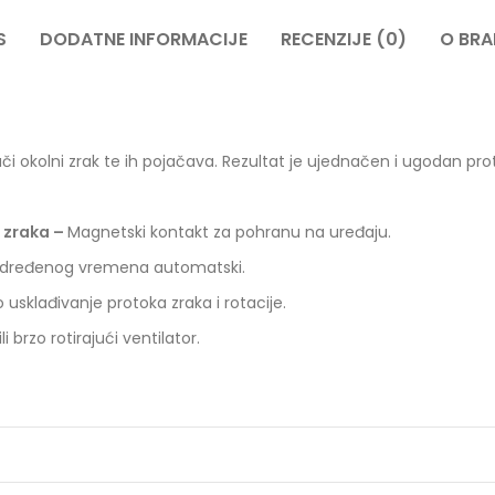
S
DODATNE INFORMACIJE
RECENZIJE (0)
O BR
ači okolni zrak te ih pojačava. Rezultat je ujednačen i ugodan pro
a zraka –
Magnetski kontakt za pohranu na uređaju.
n određenog vremena automatski.
usklađivanje protoka zraka i rotacije.
 brzo rotirajući ventilator.