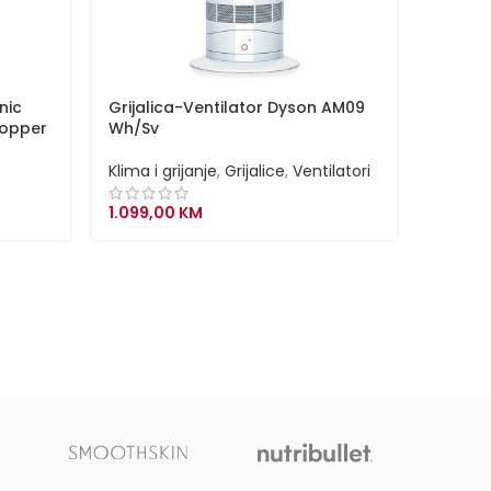
nic
Grijalica-Ventilator Dyson AM09
Pročiš
Copper
Wh/Sv
Formal
Klima i grijanje
,
Grijalice
,
Ventilatori
Klima i 
Pročišć
1.099,00
KM
Pročišć
1.999,