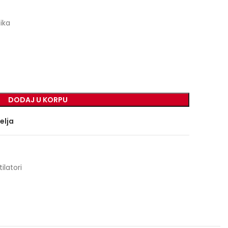
ika
DODAJ U KORPU
želja
ilatori