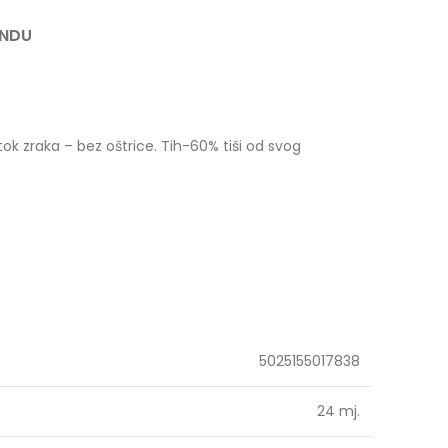
ANDU
tok zraka – bez oštrice. Tih-60% tiši od svog
5025155017838
24 mj.