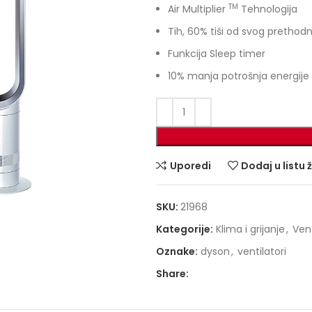
TM
Air Multiplier
Tehnologija
Tih, 60% tiši od svog prethodn
Funkcija Sleep timer
10% manja potrošnja energije
Uporedi
Dodaj u listu 
SKU:
21968
Kategorije:
Klima i grijanje
,
Vent
Oznake:
dyson
,
ventilatori
Share: