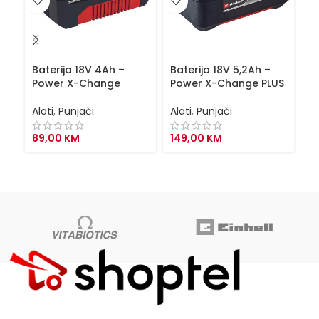
Baterija 18V 4Ah –
Baterija 18V 5,2Ah –
Ba
Power X-Change
Power X-Change PLUS
P
Alati
,
Punjači
Alati
,
Punjači
Al
89,00
KM
149,00
KM
2