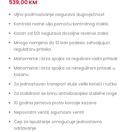
539,00
KM
Uljno podmazivanje osigurava dugovječnost
Kontrola razine ulja pomoću kontrolnog stakla
Kazan od 50l osigurava dovoljne rezerve zraka
Mnogo namjena do 10 bari podesiv zahvaljujući
regulatoru pritiska
Manometar i brza spojka za regulirani radni pritisak
Manometar i brza spojka za neregulirani pritisak u
kazanu
Za jednostavan transport služe veliki kotači i ručka
Za stabilnost se brinu antivibracijske stabilne noge
10 godina jamstva protiv korozije kazana
Nepovratni ventil, sigurnosni ventil
Čep za ispuštanje omogućuje jednostavno
održavanje