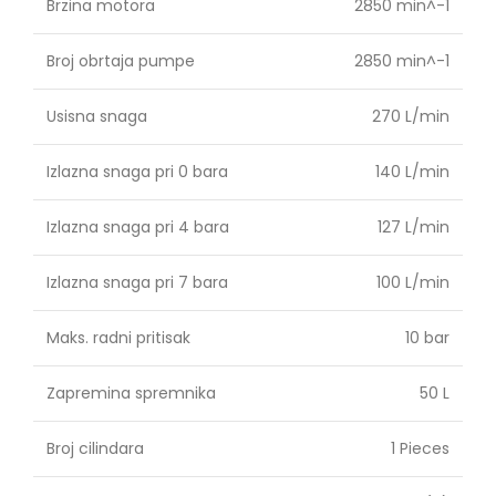
Brzina motora
2850 min^-1
Broj obrtaja pumpe
2850 min^-1
Usisna snaga
270 L/min
Izlazna snaga pri 0 bara
140 L/min
Izlazna snaga pri 4 bara
127 L/min
Izlazna snaga pri 7 bara
100 L/min
Maks. radni pritisak
10 bar
Zapremina spremnika
50 L
Broj cilindara
1 Pieces