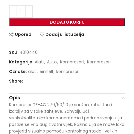
DODAJ U KORPU
Uporedi
Dodaj u listu želja
SKU:
4010440
Kategorije:
Alati
,
Auto
,
Kompresori
,
Kompresori
Oznake:
alat
,
einhell
,
kompresor
Share:
Opis
Kompresor TE-AC 270/50/10 je snažan, robustan i
izdržljiv za visoke zahtjeve. Zahvaljujući
visokokvalitetnim komponentama i podmazivanju ulja
postiže se vrlo dug životni vijek. Razina ulja se može lako
provjeriti vizualno pomoću kontrolnog stakla i velikih