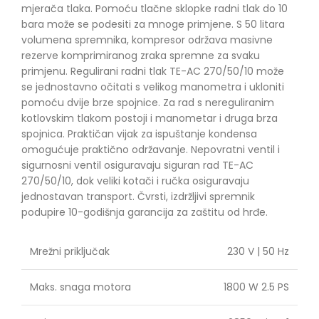
mjerača tlaka. Pomoću tlačne sklopke radni tlak do 10
bara može se podesiti za mnoge primjene. S 50 litara
volumena spremnika, kompresor održava masivne
rezerve komprimiranog zraka spremne za svaku
primjenu. Regulirani radni tlak TE-AC 270/50/10 može
se jednostavno očitati s velikog manometra i ukloniti
pomoću dvije brze spojnice. Za rad s nereguliranim
kotlovskim tlakom postoji i manometar i druga brza
spojnica. Praktičan vijak za ispuštanje kondensa
omogućuje praktično održavanje. Nepovratni ventil i
sigurnosni ventil osiguravaju siguran rad TE-AC
270/50/10, dok veliki kotači i ručka osiguravaju
jednostavan transport. Čvrsti, izdržljivi spremnik
podupire 10-godišnja garancija za zaštitu od hrđe.
Mrežni priključak
230 V | 50 Hz
Maks. snaga motora
1800 W 2.5 PS