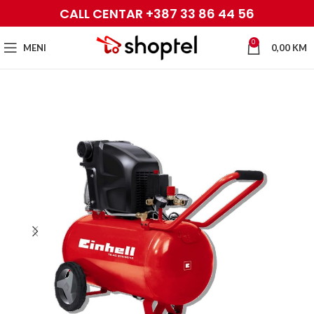
CALL CENTAR +387 33 86 44 56
0
MENI
0,00
KM