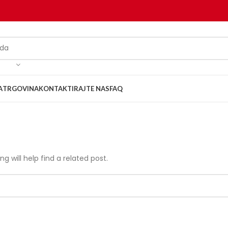
A
TRGOVINA
KONTAKTIRAJTE NAS
FAQ
g will help find a related post.