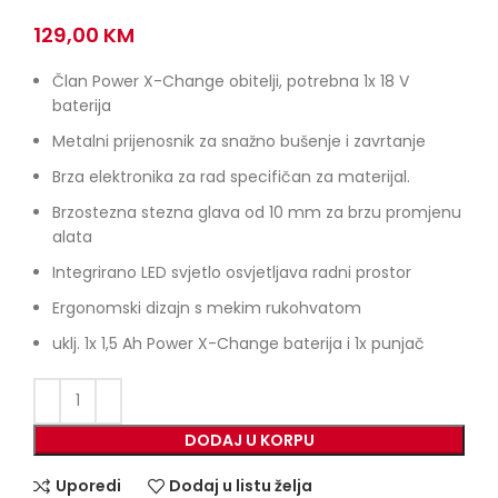
129,00
KM
Član Power X-Change obitelji, potrebna 1x 18 V
baterija
Metalni prijenosnik za snažno bušenje i zavrtanje
Brza elektronika za rad specifičan za materijal.
Brzostezna stezna glava od 10 mm za brzu promjenu
alata
Integrirano LED svjetlo osvjetljava radni prostor
Ergonomski dizajn s mekim rukohvatom
uklj. 1x 1,5 Ah Power X-Change baterija i 1x punjač
DODAJ U KORPU
Uporedi
Dodaj u listu želja