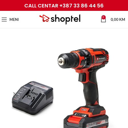
CALL CENTAR +387 33 86 44 56
0
MENI
0,00
KM