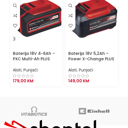
Baterija 18V 4-6Ah –
Baterija 18V 5,2Ah –
Ba
PXC Multi-Ah PLUS
Power X-Change PLUS
P
Alati
,
Punjači
Alati
,
Punjači
Al
179,00
KM
149,00
KM
2