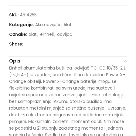
SKU:
4514255
Kategorije:
Aku odvijači
,
Alati
Oznake:
alat
,
einhell
,
odvijač
Share:
Opis
Einhell akumulatorska bušilica-odvijač TC-CD 18/35-2 Li
(1×1,5 Ah) je zgodan, praktičan član fleksibilne Power X-
Change obitelji. Power X-Change baterije mogu se
fleksibilno kombinirati sa svim uređajima sustava i
uvijek su spremne za rad zahvaljujući Li-ion tehnologiji
bez samopražnjenja. Akumulatorska bušilica ima
robustan metalni mjenjač za snažno bušenje i uvrtanje,
dok brza elektronika osigurava rad prikladan materijalu i
primjeni. Maksimalni zakretni moment od 35 Nm može
se podesiti u 21 stupnju zakretnog momenta i jednom
stupnju bušenja. Svrdla i nastavci lako se postavljaju u