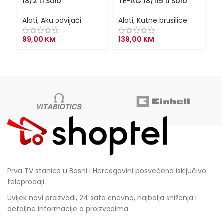
18/2 Li Solo
TE-AG 18/115 Li Solo
P
Alati
,
Aku odvijači
Alati
,
Kutne brusilice
Al
99,00
KM
139,00
KM
1
Prva TV stanica u Bosni i Hercegovini posvećena isključivo
teleprodaji.
Uvijek novi proizvodi, 24 sata dnevno, najbolja sniženja i
detaljne informacije o proizvodima.