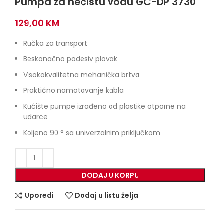
Pumpa za nečistu vodu GC-DP 3730
129,00
KM
Ručka za transport
Beskonačno podesiv plovak
Visokokvalitetna mehanička brtva
Praktično namotavanje kabla
Kućište pumpe izrađeno od plastike otporne na
udarce
Koljeno 90 ° sa univerzalnim priključkom
DODAJ U KORPU
Uporedi
Dodaj u listu želja