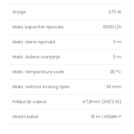
Snaga
370 W
Maks. kapacitet isporuke
9000 L/h
Maks. visina isporuke
5 m
Maks. dubina uranjanja
5 m
Maks. temperatura vode
35 °C
Maks. veličina stranog tijela
30 mm
Priključak crijeva
47,8mm (G11/2 IG)
Mrežni kabal
10 m | H05RN-F