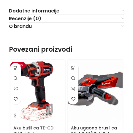
Dodatne informacije
Recenzije (0)
O brandu
Povezani proizvodi
VIDEO
VI
Aku bušilica TE-CD
Aku ugaona brusilica
Ba