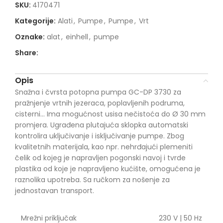
SKU:
4170471
Kategorije:
Alati
,
Pumpe
,
Pumpe
,
Vrt
Oznake:
alat
,
einhell
,
pumpe
Share:
Opis
Snažna i čvrsta potopna pumpa GC-DP 3730 za
pražnjenje vrtnih jezeraca, poplavljenih podruma,
cisterni… Ima mogućnost usisa nečistoća do Ø 30 mm
promjera. Ugrađena plutajuća sklopka automatski
kontrolira uključivanje i isključivanje pumpe. Zbog
kvalitetnih materijala, kao npr. nehrđajući plemeniti
čelik od kojeg je napravljen pogonski navoj i tvrde
plastika od koje je napravljeno kućište, omogućena je
raznolika upotreba. Sa ručkom za nošenje za
jednostavan transport.
Mrežni priključak
230 V | 50 Hz