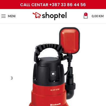
CALL CENTAR +387 33 86 44 56
0
MENI
0,00
KM