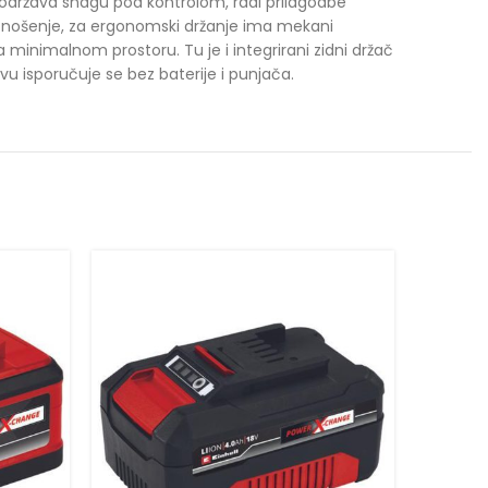
 održava snagu pod kontrolom, radi prilagodbe
 za nošenje, za ergonomski držanje ima mekani
 minimalnom prostoru. Tu je i integrirani zidni držač
vu isporučuje se bez baterije i punjača.