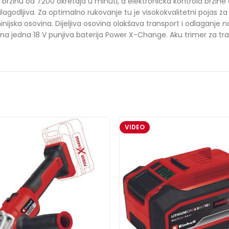
rzinu od 7200 okretaja u minuti, a elektronička kontrola brzine
ilagodljiva. Za optimalno rukovanje tu je visokokvalitetni pojas
jska osovina. Dijeljiva osovina olakšava transport i odlaganje na
bna jedna 18 V punjiva baterija Power X-Change. Aku trimer za tra
VIDEO