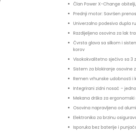
Član Power X-Change obitelji,
Prednji motor: Savršen prenos
Univerzalno podesiva dupla ruč
Razdijeljena osovina za lak tr
Čvrsta glava sa silkom i sist
korov
Visokokvalitetno sječivo sa 3 z
Sistem za blokiranje osovine
Remen vrhunske udobnosti i k
Integrirani zidni nosač – jedn
Mekana drška za ergonomski 
Osovina napravljena od alum
Elektronika za brzinu osigur
Isporuka bez baterije i punja