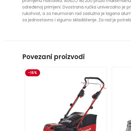
promjenu nastavka. AGILLO 18/200 pruža maksimalnu b
određenoj primjeni. Dvostrana ručka univerzalno je pr
rukohvat, a za neumoran rad zaslužna je lagana alumini
za jednostavno i sigurno skladištenje. Za rad je potre
Povezani proizvodi
-15%