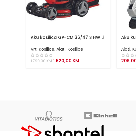
Aku kosilica GP-CM 36/47 S HW Li
Aku ku
Vrt
,
Kosilice
,
Alati
,
Kosilice
Alati
,
K
Original
Current
1.520,00
KM
209,0
1.790,00
KM
price
price
was:
is:
1.790,00 KM.
1.520,00 KM.