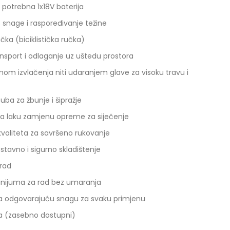
 potrebna 1x18V baterija
 snage i raspoređivanje težine
ka (biciklistička ručka)
ansport i odlaganje uz uštedu prostora
emom izvlačenja niti udaranjem glave za visoku travu i
uba za žbunje i šipražje
 za laku zamjenu opreme za siječenje
valiteta za savršeno rukovanje
ostavno i sigurno skladištenje
rad
inijuma za rad bez umaranja
ava odgovarajuću snagu za svaku primjenu
ča (zasebno dostupni)