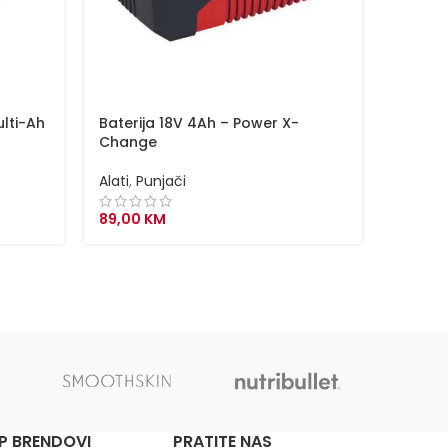
ulti-Ah
Baterija 18V 4Ah – Power X-
Baterij
Change
Chang
Alati
,
Punjači
Alati
,
P
89,00
KM
149,00
P BRENDOVI
PRATITE NAS