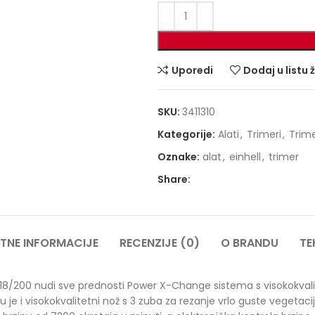
Uporedi
Dodaj u listu 
SKU:
3411310
Kategorije:
Alati
,
Trimeri
,
Trime
Oznake:
alat
,
einhell
,
trimer
Share:
TNE INFORMACIJE
RECENZIJE (0)
O BRANDU
TE
 18/200 nudi sve prednosti Power X-Change sistema s visokokvali
tu je i visokokvalitetni nož s 3 zuba za rezanje vrlo guste vegetac