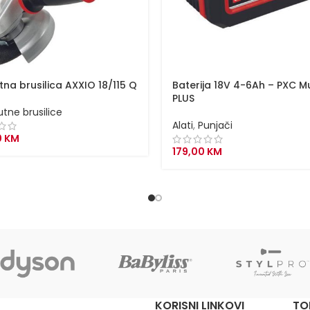
tna brusilica AXXIO 18/115 Q
Baterija 18V 4-6Ah – PXC M
PLUS
utne brusilice
Alati
,
Punjači
0
KM
179,00
KM
KORISNI LINKOVI
TO