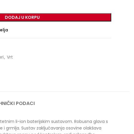
DODAJ U KORPU
želja
ri
,
Vrt
HNIČKI PODACI
tetnim li-ion baterijskim sustavom. Robusna glava s
ije i grmlja. Sustav zaključavanja osovine olakšava