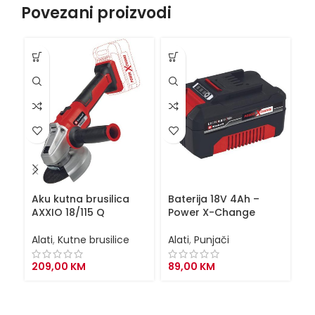
Povezani proizvodi
Aku kutna brusilica
Baterija 18V 4Ah –
Ba
AXXIO 18/115 Q
Power X-Change
br
po
Alati
,
Kutne brusilice
Alati
,
Punjači
Al
209,00
KM
89,00
KM
1