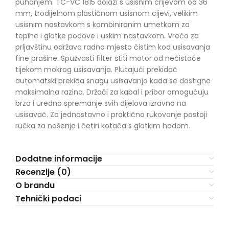
puhanjem. TC-VC 1815 dolazi s usisnim crijevom od 36
mm, trodijelnom plastičnom usisnom cijevi, velikim
usisnim nastavkom s kombiniranim umetkom za
tepihe i glatke podove i uskim nastavkom. Vreća za
prljavštinu održava radno mjesto čistim kod usisavanja
fine prašine. Spužvasti filter štiti motor od nečistoće
tijekom mokrog usisavanja. Plutajući prekidač
automatski prekida snagu usisavanja kada se dostigne
maksimalna razina. Držači za kabal i pribor omogućuju
brzo i uredno spremanje svih dijelova izravno na
usisavač. Za jednostavno i praktično rukovanje postoji
ručka za nošenje i četiri kotača s glatkim hodom.
Dodatne informacije
Recenzije (0)
O brandu
Tehnički podaci