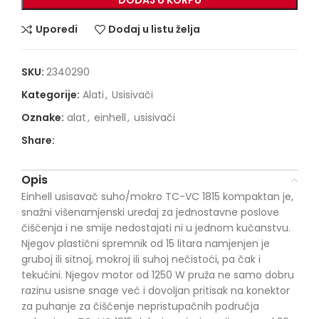
Uporedi
Dodaj u listu želja
SKU:
2340290
Kategorije:
Alati
,
Usisivači
Oznake:
alat
,
einhell
,
usisivači
Share:
Opis
Einhell usisavač suho/mokro TC-VC 1815 kompaktan je,
snažni višenamjenski uređaj za jednostavne poslove
čišćenja i ne smije nedostajati ni u jednom kućanstvu.
Njegov plastični spremnik od 15 litara namjenjen je
gruboj ili sitnoj, mokroj ili suhoj nečistoći, pa čak i
tekućini. Njegov motor od 1250 W pruža ne samo dobru
razinu usisne snage već i dovoljan pritisak na konektor
za puhanje za čišćenje nepristupačnih područja