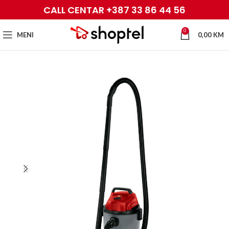
CALL CENTAR +387 33 86 44 56
0
MENI
0,00
KM