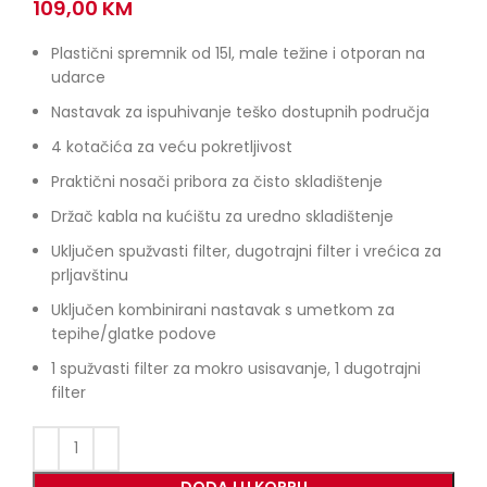
109,00
KM
Plastični spremnik od 15l, male težine i otporan na
udarce
Nastavak za ispuhivanje teško dostupnih područja
4 kotačića za veću pokretljivost
Praktični nosači pribora za čisto skladištenje
Držač kabla na kućištu za uredno skladištenje
Uključen spužvasti filter, dugotrajni filter i vrećica za
prljavštinu
Uključen kombinirani nastavak s umetkom za
tepihe/glatke podove
1 spužvasti filter za mokro usisavanje, 1 dugotrajni
filter
DODAJ U KORPU