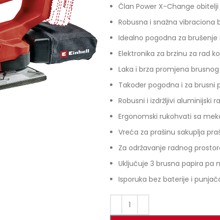
Član Power X-Change obitelji
Robusna i snažna vibraciona b
Idealno pogodna za brušenje 
Elektronika za brzinu za rad k
Laka i brza promjena brusnog p
Također pogodna i za brusni p
Robusni i izdržljivi aluminijski
Ergonomski rukohvati sa mek
Vreća za prašinu sakuplja pra
Za održavanje radnog prostora
Uključuje 3 brusna papira p
Isporuka bez baterije i punja