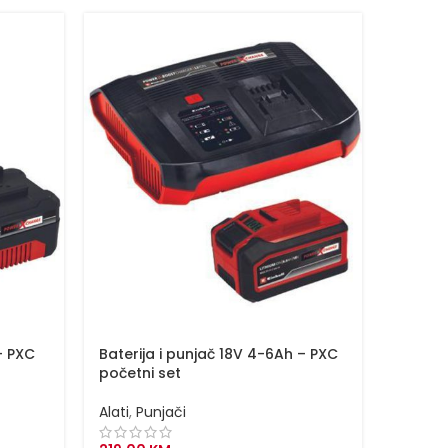
– PXC
Baterija i punjač 18V 4-6Ah – PXC
Baterij
početni set
početn
Alati
,
Punjači
Alati
,
P