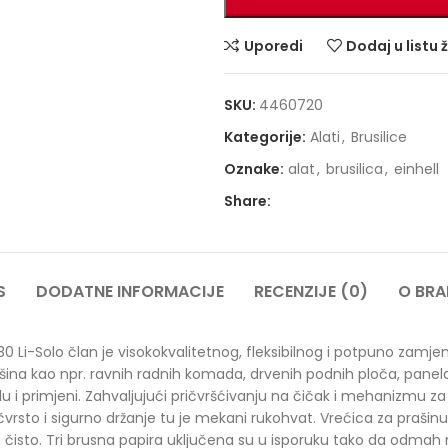
Uporedi
Dodaj u listu 
SKU:
4460720
Kategorije:
Alati
,
Brusilice
Oznake:
alat
,
brusilica
,
einhell
Share:
S
DODATNE INFORMACIJE
RECENZIJE (0)
O BR
230 Li-Solo član je visokokvalitetnog, fleksibilnog i potpuno za
ršina kao npr. ravnih radnih komada, drvenih podnih ploča, panela
 i primjeni. Zahvaljujući pričvršćivanju na čičak i mehanizmu 
 čvrsto i sigurno držanje tu je mekani rukohvat. Vrećica za prašin
 čisto. Tri brusna papira uključena su u isporuku tako da odmah 