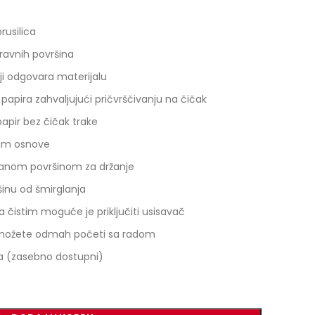
rusilica
ravnih površina
oji odgovara materijalu
apira zahvaljujući pričvrščivanju na čičak
apir bez čičak trake
 ram osnove
anom površinom za držanje
šinu od šmirglanja
 čistim moguće je priključiti usisavač
a možete odmah početi sa radom
ča (zasebno dostupni)