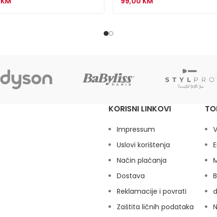
0
KM
99,00
KM
KORISNI LINKOVI
TO
Impressum
V
Uslovi korištenja
E
Način plaćanja
M
Dostava
B
Reklamacije i povrati
Zaštita ličnih podataka
N