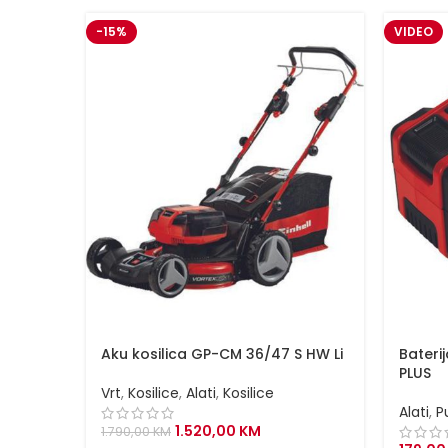
-15%
VIDEO
Aku kosilica GP-CM 36/47 S HW Li
Bateri
PLUS
Vrt
,
Kosilice
,
Alati
,
Kosilice
Alati
,
P
Original
Current
1.520,00
KM
1.790,00
KM