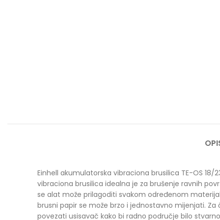
OPI
Einhell akumulatorska vibraciona brusilica TE-OS 18/
vibraciona brusilica idealna je za brušenje ravnih pov
se alat može prilagoditi svakom određenom materijalu
brusni papir se može brzo i jednostavno mijenjati. Za
povezati usisavač kako bi radno područje bilo stvarno