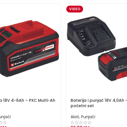
VIDEO
ja 18V 4-6Ah – PXC Multi-Ah
Baterija i punjač 18V 4,0Ah 
početni set
unjači
Alati
,
Punjači