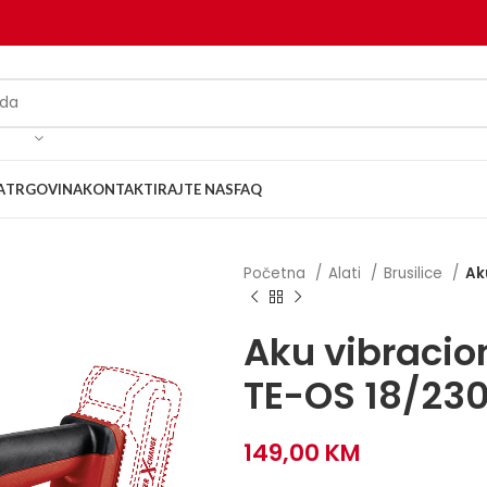
A
TRGOVINA
KONTAKTIRAJTE NAS
FAQ
Početna
Alati
Brusilice
Ak
Aku vibracio
TE-OS 18/230 
149,00
KM