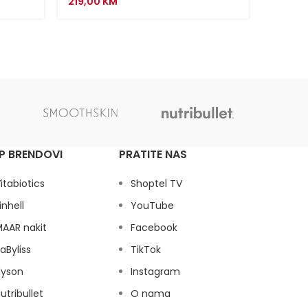
219,00
KM
149,00
P BRENDOVI
PRATITE NAS
itabiotics
Shoptel TV
inhell
YouTube
AAR nakit
Facebook
aByliss
TikTok
dyson
Instagram
utribullet
O nama