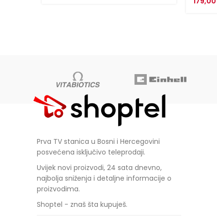
price
price
179,0
was:
is:
1.790,00 KM.
1.520,00 KM.
Prva TV stanica u Bosni i Hercegovini
posvećena isključivo teleprodaji.
Uvijek novi proizvodi, 24 sata dnevno,
najbolja sniženja i detaljne informacije o
proizvodima.
Shoptel - znaš šta kupuješ.