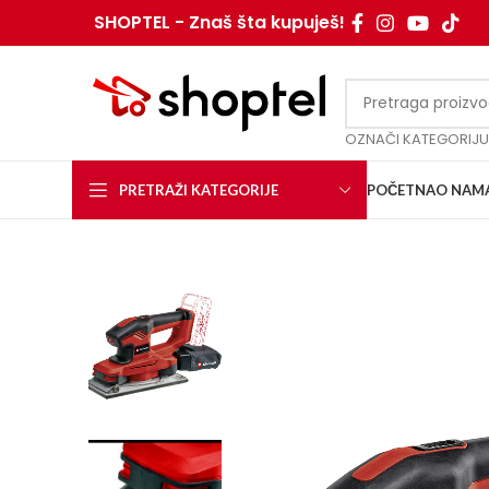
SHOPTEL - Znaš šta kupuješ!
OZNAČI KATEGORIJU
PRETRAŽI KATEGORIJE
POČETNA
O NAM